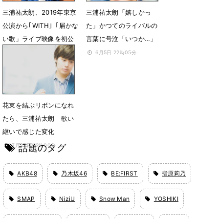
三浦祐太朗、2019年東京
三浦祐太朗「嬉しかっ
公演から｢WITH｣「届かな
た」かつてのライバルの
い歌」ライブ映像を初公
言葉に号泣「いつか…」
開
6月5日 22時05分
5月5日 12時00分
花束を結ぶリボンになれ
たら、三浦祐太朗 歌い
継いで感じた変化
話題のタグ
7月27日 12時00分
AKB48
乃木坂46
BE:FIRST
指原莉乃
SMAP
NiziU
Snow Man
YOSHIKI