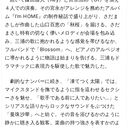
４人での演奏。その宮永がアレンジを務めたアルバ
ム『I’m HOME』の制作秘話で盛り上がり、さだま
さしが作曲した山口百恵の「秋桜」を届ける。さだ
まさし特有の切なく儚いメロディが会場を包み込
み、三浦の歌に抱かれるような感覚を帯びるなか、
フルバンドで「Blossom」へ。ピアノのアルペジオ
に導かれるように物語は始まりを告げる。三浦もド
ラマチックに表現力を駆使した歌で魅力した。
劇的なナンバーに続き、「凍てつく太陽」では、
マイクスタンドを撫でるように指を這わせるセクシ
ーさを魅せ、「歌手である前に人でありたい…」と
シリアスな語りからロックなサウンドをぶつけた
「曼珠沙華」へと紡ぐ。その音を浴びるかのように
静かに聴き入る観客。楽曲の持つ強さを表すかのよ