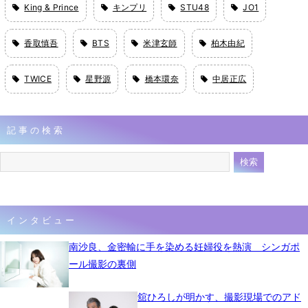
King & Prince
キンプリ
STU48
JO1
香取慎吾
BTS
米津玄師
柏木由紀
TWICE
星野源
橋本環奈
中居正広
記事の検索
インタビュー
南沙良、金密輸に手を染める妊婦役を熱演 シンガポ
ール撮影の裏側
舘ひろしが明かす、撮影現場でのアド