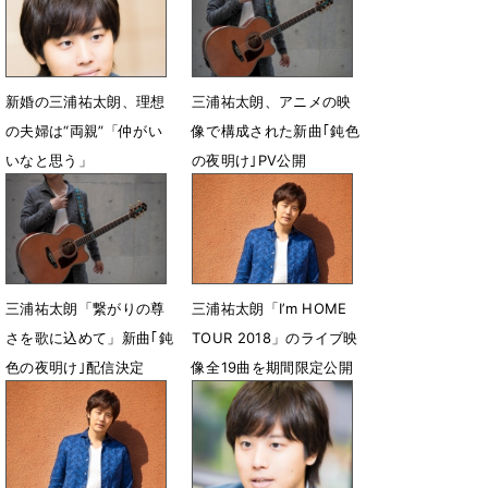
1月28日 21時26分
9月22日 12時38分
新婚の三浦祐太朗、理想
三浦祐太朗、アニメの映
の夫婦は“両親”「仲がい
像で構成された新曲｢鈍色
いなと思う」
の夜明け｣PV公開
8月31日 18時29分
7月11日 13時00分
三浦祐太朗「繋がりの尊
三浦祐太朗「I’m HOME
さを歌に込めて」新曲｢鈍
TOUR 2018」のライブ映
色の夜明け｣配信決定
像全19曲を期間限定公開
6月15日 13時00分
5月12日 12時00分