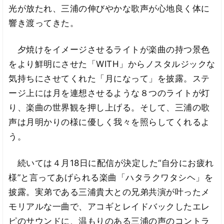
光が放たれ、三浦の伸びやかな歌声が心地良く体に
響き渡ってきた。
夕焼けをイメージさせるライトが楽曲の持つ景色
をより鮮明にさせた「WITH」からノスタルジックな
気持ちにさせてくれた「月になって」を披露。ステ
ージ上には月を連想させるような８つのライトが灯
り、楽曲の世界観を押し上げる。そして、三浦の歌
声は月明かりの様に優しく我々を照らしてくれるよ
う。
続いては４月18日に配信が決定した“自分にお疲れ
様”と言ってあげられる楽曲「ハタラクワタシヘ」を
披露。実弟である三浦貴大との兄弟共演が叶ったメ
モリアルな一曲で、アコギとレイドバックしたエレ
ピのサウンドに、温もりのある三浦の声のコントラ