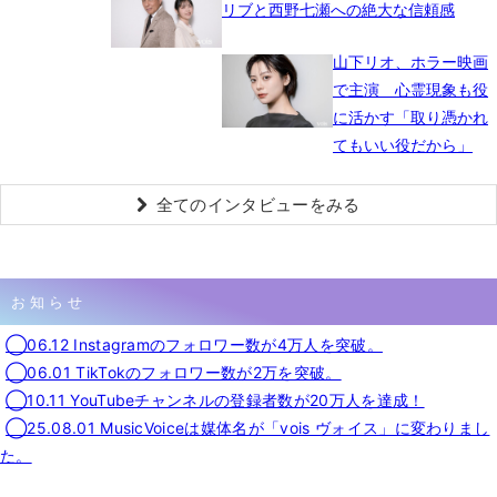
リブと西野七瀬への絶大な信頼感
山下リオ、ホラー映画
で主演 心霊現象も役
に活かす「取り憑かれ
てもいい役だから」
全てのインタビューをみる
お知らせ
◯06.12 Instagramのフォロワー数が4万人を突破。
◯06.01 TikTokのフォロワー数が2万を突破。
◯10.11 YouTubeチャンネルの登録者数が20万人を達成！
◯25.08.01 MusicVoiceは媒体名が「vois ヴォイス」に変わりまし
た。