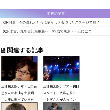
前後の記事
KIRINJI、春の訪れとともに華々しさ表現したステージで魅了
矢沢永吉、最年長記録更新へ 69歳で東京ドームに立つ
関連する記事
三浦祐太朗、母・山口百
三浦祐太朗、ツアー初日
恵さんの名曲を生歌唱
スタート 観客を前に、
「大事に歌っていきた
「お客さんが入ってい
い」
る！」