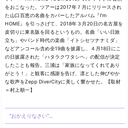
をおこなった。ツアーは2017年７月にリリースされ
た山口百恵の名曲をカバーしたアルバム『I’m
HOME』を引っさげて、2018年３月20日の名古屋を
皮切りに東名阪を回るというもの。名曲「いい日旅
立ち」やバンド時代の楽曲「イトシセツナナミダ」
などアンコール含め全19曲を披露し、４月18日にこ
の日披露された「ハタラクワタシヘ」の配信が決定
したことも報告。三浦は「家族になってくれてあり
がとう！」と観客に感謝を告げ、凛とした伸びやか
な歌声をZepp DiverCityに美しく響かせた。【取材
＝村上順一】
“おかえりなさい”…