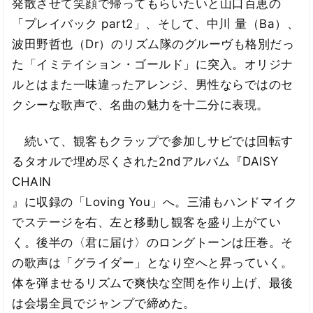
発散させて笑顔で帰ってもらいたいと山口百恵の
「プレイバック part2」、そして、中川 量（Ba）、
波田野哲也（Dr）のリズム隊のグルーヴも格別だっ
た「イミテイション・ゴールド」に突入。オリジナ
ルとはまた一味違ったアレンジ、男性ならではのセ
クシーな歌声で、名曲の魅力を十二分に表現。
続いて、観客もクラップで参加しサビでは回転す
るタオルで埋め尽くされた2ndアルバム『DAISY
CHAIN
』に収録の「Loving You」へ。三浦もハンドマイク
でステージを右、左と移動し観客を盛り上がてい
く。後半の〈君に届け〉のロングトーンは圧巻。そ
の歌声は「グライダー」となり空へと昇っていく。
体を弾ませるリズムで爽快な空間を作り上げ、最後
は会場全員でジャンプで締めた。