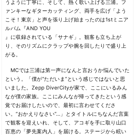
うように丁寧に、そして、熱く歌い上げる三浦。フ
ァンキーなギターカッティング、両手を広げ「よう
こそ！東京」と声を張り上げ始まったのは1stミニア
ルバム『AND YOU
』に収録されている「サナギ」。観客も立ち上が
り、そのリズムにクラップや腕を回したりで盛り上
がる。
MCでは三浦は第一声になんと言おうか悩んでいた
という。「僕が“ただいま”という感じではないと思
いました。Zepp DiverCityが家で、ここにいるみん
なが僕の家族。ここにみんなが帰ってきたという感
覚でお届けしたいので、最初に言わせてくださ
い。“おかえりなさい”…」とタイトルにちなんだ言葉
で観客を迎えいれ、そして、アコギを手に取り山口
百恵の「夢先案内人」を届ける。ステージから眩い