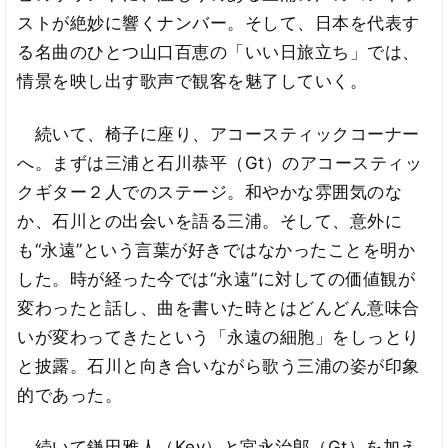
ストが絶妙に響くナンバー。そして、日本を代表す
る名曲のひとつ山口百恵の「いい日旅立ち」では、
情景を映し出す歌声で観客を魅了していく。
続いて、椅子に座り、アコースティックコーナー
へ。まずは三浦と石川恭平（Gt）のアコースティッ
クギター２人でのステージ。和やかな雰囲気のな
か、石川との出会いを語る三浦。そして、意外に
も“永遠”という言葉が好きではなかったことを明か
した。時が経った今では“永遠”に対しての価値観が
変わったと話し、曲を書いた時とはどんどん意味合
いが変わってきたという「永遠の細胞」をしっとり
と披露。石川と向き合いながら歌う三浦の姿が印象
的であった。
続いて鎌田雅人（Key）と宮永治郎（Gt）を加え