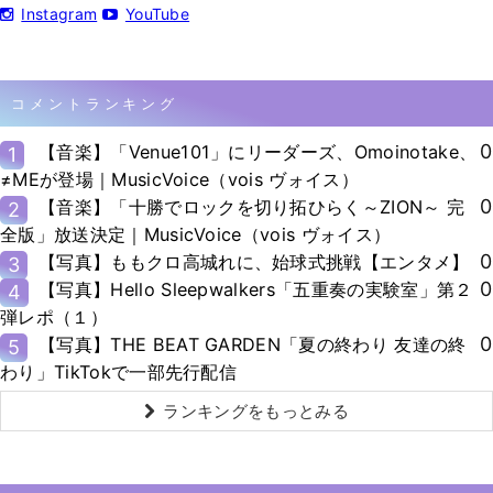
Instagram
YouTube
コメントランキング
0
【音楽】「Venue101」にリーダーズ、Omoinotake、
1
≠MEが登場｜MusicVoice（vois ヴォイス）
0
【音楽】「十勝でロックを切り拓ひらく～ZION～ 完
2
全版」放送決定｜MusicVoice（vois ヴォイス）
0
【写真】ももクロ高城れに、始球式挑戦【エンタメ】
3
0
【写真】Hello Sleepwalkers「五重奏の実験室」第２
4
弾レポ（１）
0
【写真】THE BEAT GARDEN「夏の終わり 友達の終
5
わり」TikTokで一部先行配信
ランキングをもっとみる