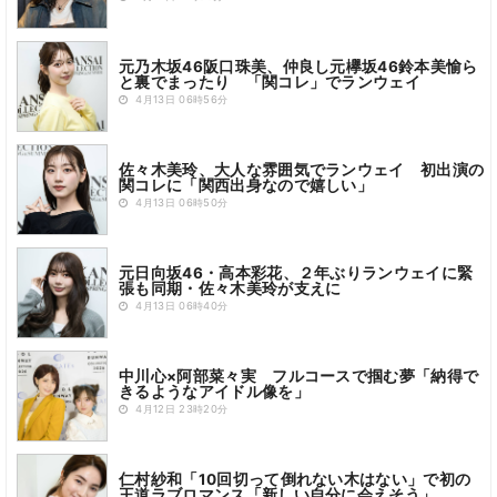
元乃木坂46阪口珠美、仲良し元欅坂46鈴本美愉ら
と裏でまったり 「関コレ」でランウェイ
4月13日 06時56分
佐々木美玲、大人な雰囲気でランウェイ 初出演の
関コレに「関西出身なので嬉しい」
4月13日 06時50分
元日向坂46・高本彩花、２年ぶりランウェイに緊
張も同期・佐々木美玲が支えに
4月13日 06時40分
中川心×阿部菜々実 フルコースで掴む夢「納得で
きるようなアイドル像を」
4月12日 23時20分
仁村紗和「10回切って倒れない木はない」で初の
王道ラブロマンス「新しい自分に会えそう」