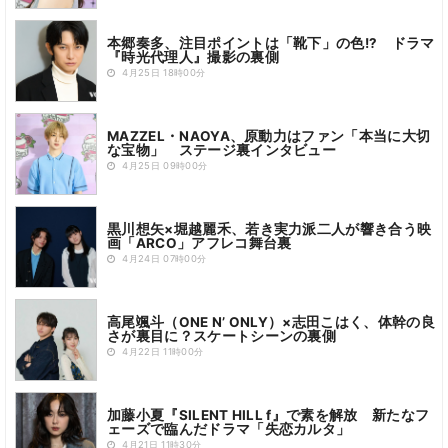
本郷奏多、注目ポイントは「靴下」の色!? ドラマ
『時光代理人』撮影の裏側
4月25日 18時00分
MAZZEL・NAOYA、原動力はファン「本当に大切
な宝物」 ステージ裏インタビュー
4月25日 09時00分
黒川想矢×堀越麗禾、若き実力派二人が響き合う映
画「ARCO」アフレコ舞台裏
4月24日 07時00分
高尾颯斗（ONE N’ ONLY）×志田こはく、体幹の良
さが裏目に？スケートシーンの裏側
4月22日 11時00分
加藤小夏『SILENT HILL f』で素を解放 新たなフ
ェーズで臨んだドラマ「失恋カルタ」
4月21日 11時30分