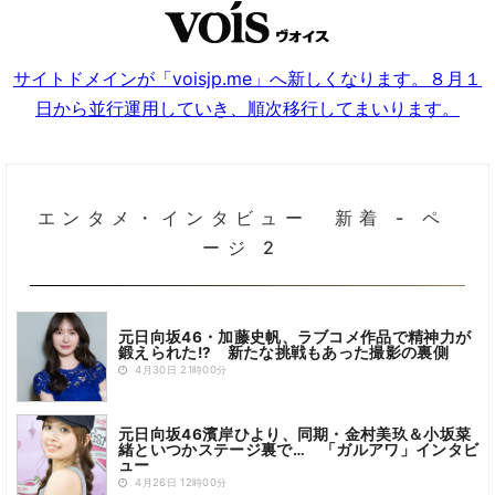
サイトドメインが「voisjp.me」へ新しくなります。８月１
日から並行運用していき、順次移行してまいります。
エンタメ・インタビュー 新着 - ペ
ージ 2
元日向坂46・加藤史帆、ラブコメ作品で精神力が
鍛えられた!? 新たな挑戦もあった撮影の裏側
4月30日 21時00分
元日向坂46濱岸ひより、同期・金村美玖＆小坂菜
緒といつかステージ裏で… 「ガルアワ」インタビ
ュー
4月26日 12時00分