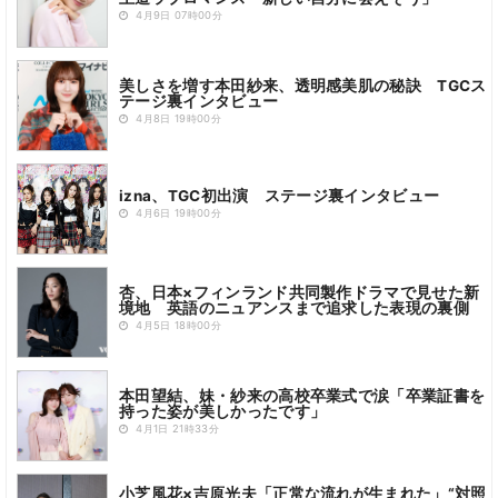
4月9日 07時00分
美しさを増す本田紗来、透明感美肌の秘訣 TGCス
テージ裏インタビュー
4月8日 19時00分
izna、TGC初出演 ステージ裏インタビュー
4月6日 19時00分
杏、日本×フィンランド共同製作ドラマで見せた新
境地 英語のニュアンスまで追求した表現の裏側
4月5日 18時00分
本田望結、妹・紗来の高校卒業式で涙「卒業証書を
持った姿が美しかったです」
4月1日 21時33分
小芝風花×吉原光夫「正常な流れが生まれた」“対照