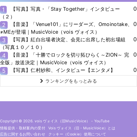
0
【写真】写真・「Stay Together」インタビュー
1
（２）
0
【音楽】「Venue101」にリーダーズ、Omoinotake、
2
≠MEが登場｜MusicVoice（vois ヴォイス）
0
【写真】紅白出場者決定、会見に出席した初出場組
3
（写真１０／１０）
0
【音楽】「十勝でロックを切り拓ひらく～ZION～ 完
4
全版」放送決定｜MusicVoice（vois ヴォイス）
0
【写真】仁村紗和、インタビュー【エンタメ】
5
ランキングをもっとみる
Copyright © 2026. vois ヴォイス（旧MusicVoice）
-
YouTube
情報提供・取材案内の受付
Vois ヴォイス（旧・MusicVoice）とは
広告に関するお問い合わせ
クッキー（cookie）使用について