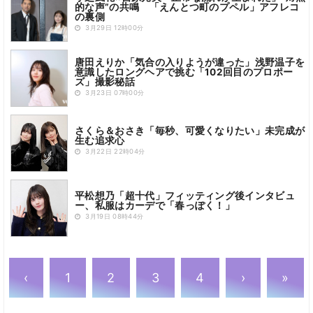
的な声”の共鳴 「えんとつ町のプペル」アフレコ
の裏側
3月29日 12時00分
唐田えりか「気合の入りようが違った」浅野温子を
意識したロングヘアで挑む「102回目のプロポー
ズ」撮影秘話
3月23日 07時00分
さくら＆おさき「毎秒、可愛くなりたい」未完成が
生む追求心
3月22日 22時04分
平松想乃「超十代」フィッティング後インタビュ
ー、私服はカーデで「春っぽく！」
3月19日 08時44分
‹
1
2
3
4
›
»