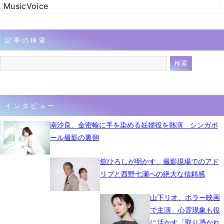
MusicVoice
記事の検索
インタビュー
南沙良、金密輸に手を染める妊婦役を熱演 シンガポ
ール撮影の裏側
舘ひろしが明かす、撮影現場でのアド
リブと西野七瀬への絶大な信頼感
山下リオ、ホラー映画
で主演 心霊現象も役
に活かす「取り憑かれ