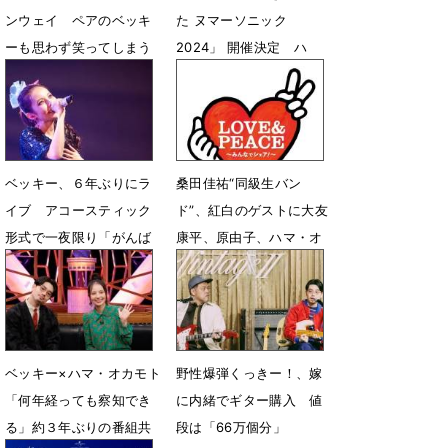
ンウェイ ペアのベッキ
た ヌマーソニック
ーも思わず笑ってしまう
2024」 開催決定 ハ
マ・オカモトらレギュラ
3月4日 12時22分
ー陣も集結
9月20日 20時05分
ベッキー、６年ぶりにラ
桑田佳祐“同級生バン
イブ アコースティック
ド”、紅白のゲストに大友
形式で一夜限り「がんば
康平、原由子、ハマ・オ
ります！」
カモト出演決定
12月4日 13時29分
12月29日 10時52分
ベッキー×ハマ・オカモト
野性爆弾くっきー！、嫁
「何年経っても察知でき
に内緒でギター購入 値
る」約３年ぶりの番組共
段は「66万個分」