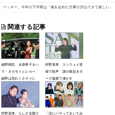
ベッキー、今年の下半期は「魂を込めた仕事が沢山できて嬉しい」
関連する記事
細野晴臣、水原希子＆ハ
狩野英孝、ランウェイ登
マ・オカモトとレカペ
場で歓声 謎の寝起きポ
細野は照れくさそうに
ーズ披露で沸かす
5月27日 07時51分
3月12日 07時24分
狩野英孝、らしさ全開ラ
「沼にハマってきいてみ