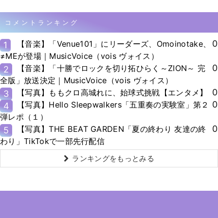
コメントランキング
0
【音楽】「Venue101」にリーダーズ、Omoinotake、
1
≠MEが登場｜MusicVoice（vois ヴォイス）
0
【音楽】「十勝でロックを切り拓ひらく～ZION～ 完
2
全版」放送決定｜MusicVoice（vois ヴォイス）
0
【写真】ももクロ高城れに、始球式挑戦【エンタメ】
3
0
【写真】Hello Sleepwalkers「五重奏の実験室」第２
4
弾レポ（１）
0
【写真】THE BEAT GARDEN「夏の終わり 友達の終
5
わり」TikTokで一部先行配信
ランキングをもっとみる