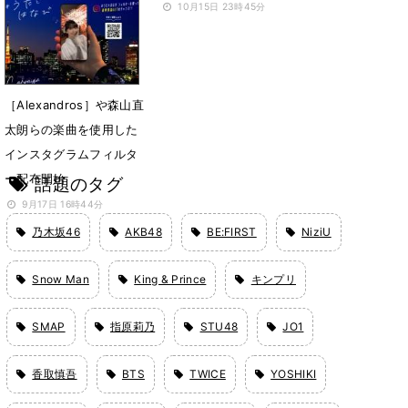
演で何を思う
10月15日 23時45分
10月27日 21時00分
［Alexandros］や森山直
太朗らの楽曲を使用した
インスタグラムフィルタ
ー配布開始
話題のタグ
9月17日 16時44分
乃木坂46
AKB48
BE:FIRST
NiziU
Snow Man
King & Prince
キンプリ
SMAP
指原莉乃
STU48
JO1
香取慎吾
BTS
TWICE
YOSHIKI