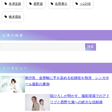
米津玄師
星野源
佐野勇斗
＝LOVE
橋本環奈
記事の検索
インタビュー
南沙良、金密輸に手を染める妊婦役を熱演 シンガポ
ール撮影の裏側
舘ひろしが明かす、撮影現場でのアド
リブと西野七瀬への絶大な信頼感