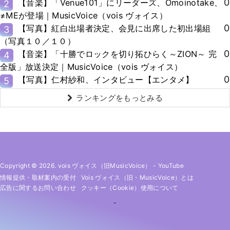
0
【音楽】「Venue101」にリーダーズ、Omoinotake、
2
≠MEが登場｜MusicVoice（vois ヴォイス）
0
【写真】紅白出場者決定、会見に出席した初出場組
3
（写真１０／１０）
0
【音楽】「十勝でロックを切り拓ひらく～ZION～ 完
4
全版」放送決定｜MusicVoice（vois ヴォイス）
0
【写真】仁村紗和、インタビュー【エンタメ】
5
ランキングをもっとみる
Copyright © 2026. vois ヴォイス（旧MusicVoice）
-
YouTube
情報提供・取材案内の受付
Vois ヴォイス（旧・MusicVoice）とは
広告に関するお問い合わせ
クッキー（cookie）使用について
-