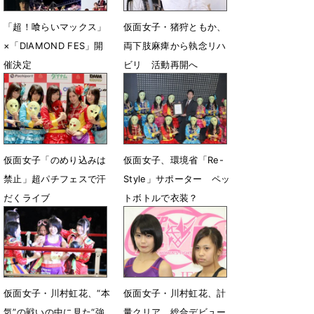
「超！喰らいマックス」
仮面女子・猪狩ともか、
×「DIAMOND FES」開
両下肢麻痺から執念リハ
催決定
ビリ 活動再開へ
12月9日 23時31分
8月14日 13時08分
仮面女子「のめり込みは
仮面女子、環境省「Re-
禁止」超パチフェスで汗
Style」サポーター ペッ
だくライブ
トボトルで衣装？
4月29日 17時07分
1月14日 08時00分
仮面女子・川村虹花、“本
仮面女子・川村虹花、計
気”の戦いの中に見た“強
量クリア 総合デビュー