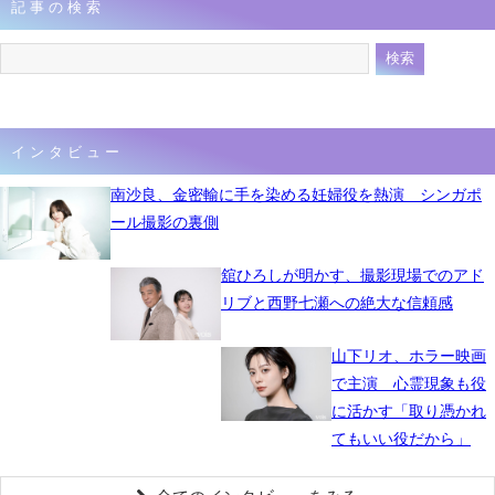
記事の検索
インタビュー
南沙良、金密輸に手を染める妊婦役を熱演 シンガポ
ール撮影の裏側
舘ひろしが明かす、撮影現場でのアド
リブと西野七瀬への絶大な信頼感
山下リオ、ホラー映画
で主演 心霊現象も役
に活かす「取り憑かれ
てもいい役だから」