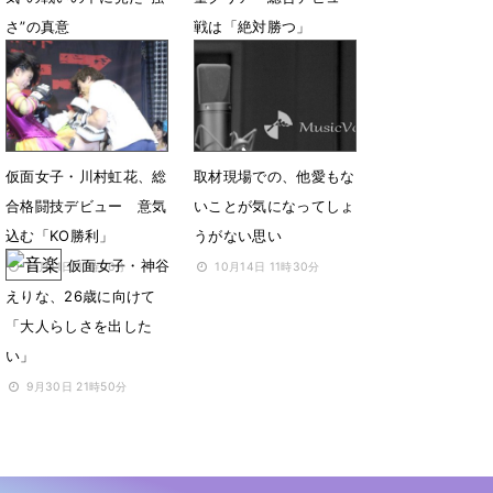
さ”の真意
戦は「絶対勝つ」
12月9日 11時30分
12月3日 07時57分
仮面女子・川村虹花、総
取材現場での、他愛もな
合格闘技デビュー 意気
いことが気になってしょ
込む「KO勝利」
うがない思い
仮面女子・神谷
11月11日 11時06分
10月14日 11時30分
えりな、26歳に向けて
「大人らしさを出した
い」
9月30日 21時50分