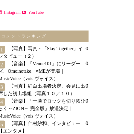
Instagram
YouTube
コメントランキング
0
【写真】写真・「Stay Together」イ
1
ンタビュー（２）
0
【音楽】「Venue101」にリーダー
2
ズ、Omoinotake、≠MEが登場｜
MusicVoice（vois ヴォイス）
0
【写真】紅白出場者決定、会見に出
3
席した初出場組（写真１０／１０）
0
【音楽】「十勝でロックを切り拓ひ
4
らく～ZION～ 完全版」放送決定｜
MusicVoice（vois ヴォイス）
0
【写真】仁村紗和、インタビュー
5
【エンタメ】