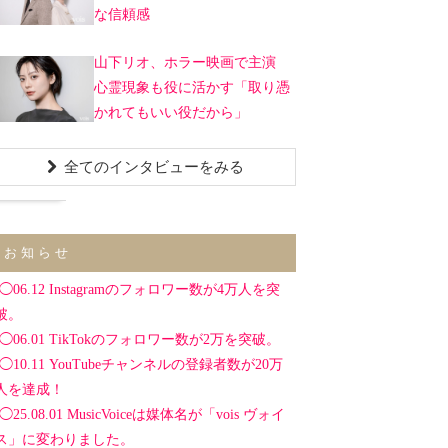
な信頼感
山下リオ、ホラー映画で主演
心霊現象も役に活かす「取り憑
かれてもいい役だから」
全てのインタビューをみる
お知らせ
◯06.12 Instagramのフォロワー数が4万人を突
破。
◯06.01 TikTokのフォロワー数が2万を突破。
◯10.11 YouTubeチャンネルの登録者数が20万
人を達成！
◯25.08.01 MusicVoiceは媒体名が「vois ヴォイ
ス」に変わりました。