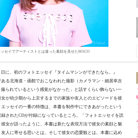
ッセイでアーティストとは違った素顔を見せたMACO
４日に、初のフォトエッセイ『タイムマシンができたなら。』
である北海道・函館でおこなわれた撮影（カメラマン・細居幸次
、撮られているという感覚がなかった」と話すくらい飾らない一
彼女が幼少期から上京するまでの家族や友人とのエピソードを彼
トエッセイの一番の特徴は、本書を制作中にできあがったという
収録されたCDが付録になっているところ。「フォトエッセイを読
と彼女が語ったように、本書は新たな表現方法で彼女の素顔と魅
、友人に寄せる思いとは。そして彼女の恋愛観とは。本書に込め