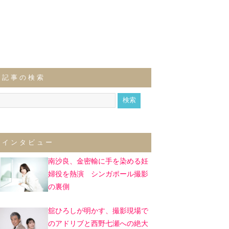
記事の検索
インタビュー
南沙良、金密輸に手を染める妊
婦役を熱演 シンガポール撮影
の裏側
舘ひろしが明かす、撮影現場で
のアドリブと西野七瀬への絶大