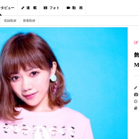
ンタビュー
連 載
フォト
動 画
収録取材
密着取材