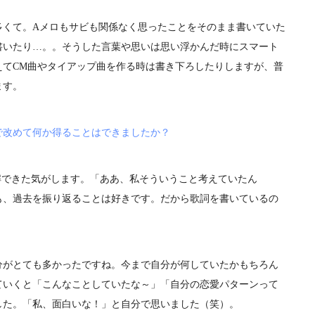
くて。Aメロもサビも関係なく思ったことをそのまま書いていた
書いたり…。。そうした言葉や思いは思い浮かんだ時にスマート
えてCM曲やタイアップ曲を作る時は書き下ろしたりしますが、普
ます。
で改めて何か得ることはできましたか？
解できた気がします。「ああ、私そういうこと考えていたん
も、過去を振り返ることは好きです。だから歌詞を書いているの
がとても多かったですね。今まで自分が何していたかもちろん
ていくと「こんなことしていたな～」「自分の恋愛パターンって
した。「私、面白いな！」と自分で思いました（笑）。