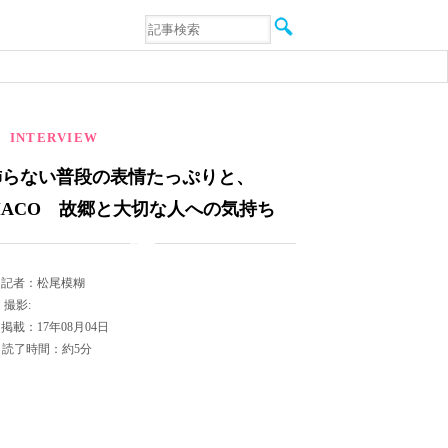
音楽
エンタメ
インタビュー
動画
連載
INTERVIEW
フォト
飾らない普段の表情たっぷりと、
MACO 故郷と大切な人への気持ち
記者：松尾模糊
撮影:
掲載：17年08月04日
読了時間：約5分