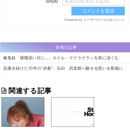
前後の記事
椿鬼奴「感慨深い日に…」カイル・マクラクランを前に涙ぐむ
足掻き続けた10年の“赤春”、SuG 武道館へ馳せる想いを新曲に
関連する記事