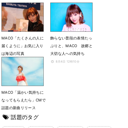
MACO「たくさんの人に
飾らない普段の表情たっ
届くように」お気に入り
ぷりと、MACO 故郷と
は海辺の写真
大切な人への気持ち
8月6日 19時04分
8月4日 12時10分
MACO「温かい気持ちに
なってもらえたら」CMで
話題の新曲リリース
話題のタグ
6月8日 20時27分