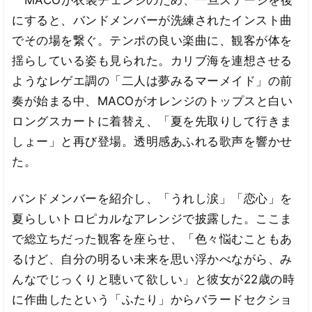
MACOが衣装チェンジのため、一旦ステージを後
にすると、バンドメンバーが洗練されたインスト曲
でその場を繋ぐ。テンポの良い楽曲に、観客が体を
揺らしている姿も見られた。カリブ海を連想させる
ようなレゲエ調の「二人は夢みるマーメイド」の前
奏が始まる中、MACOがオレンジのトップスと白い
ロングスカートに着替え、「夏を先取りして行きま
しょー」と再び登場。透明感あふれる歌声を響かせ
た。
バンドメンバーを紹介し、「うれし涙」「恋心」を
夏らしいトロピカルなアレンジで披露した。ここま
で総立ちだった観客を座らせ、「色々悩むこともあ
るけど、自分の明るい未来を思い浮かべながら、み
んなでじっくりと聴いて欲しい」と彼女が22歳の時
に作曲したという「ふたり」からバラードセクショ