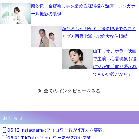
南沙良、金密輸に手を染める妊婦役を熱演 シンガポ
ール撮影の裏側
舘ひろしが明かす、撮影現場でのアド
リブと西野七瀬への絶大な信頼感
山下リオ、ホラー映画
で主演 心霊現象も役
に活かす「取り憑かれ
てもいい役だから」
全てのインタビューをみる
お知らせ
◯06.12 Instagramのフォロワー数が4万人を突破。
◯06.01 TikTokのフォロワー数が2万を突破。