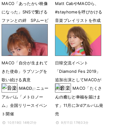
MACO「あったかい映像
Matt CabやMACOら、
になった」SNSで繋げる
#stayhomeを呼びかける
ファンとの絆 SPムービ
音楽プレイリストを作成
ーが完成
4月10日 21時45分
5月1日 16時55分
MACO「自分が生まれて
日韓交流イベント
きた使命」ラブソングを
「Diamond Fes 2019」
歌い続ける真意
追加出演としてMACOが
MACO、ニュー
決定
MACO「たくさ
3月27日 18時30分
アルバム「メトロノー
んの癒しと幸福を届けま
9月25日 12時00分
ム」全国リリースイベン
す」11月に3rdアルバム発
ト開催
売
10月19日 14時21分
9月11日 17時33分