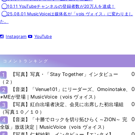
◯10.11 YouTubeチャンネルの登録者数が20万人を達成！
◯25.08.01 MusicVoiceは媒体名が「vois ヴォイス」に変わりまし
た。
Instagram
YouTube
コメントランキング
0
【写真】写真・「Stay Together」インタビュー
1
（２）
0
【音楽】「Venue101」にリーダーズ、Omoinotake、
2
≠MEが登場｜MusicVoice（vois ヴォイス）
0
【写真】紅白出場者決定、会見に出席した初出場組
3
（写真１０／１０）
0
【音楽】「十勝でロックを切り拓ひらく～ZION～ 完
4
全版」放送決定｜MusicVoice（vois ヴォイス）
0
【写真】仁村紗和、インタビュー【エンタメ】