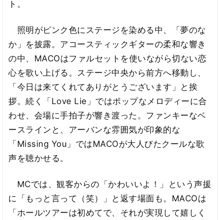
ト。
照明がピンク色にステージを染める中、「夢のな
か」を披露。アコースティックギターの柔和な響き
の中、MACOはファルセットを使いながら切ない恋
心を歌い上げる。ステージ中央から前方へ移動し、
「今日は来てくれてありがとうございます」と挨
拶。続く「Love Lie」ではポップなメロディーに合
わせ、会場に手拍子が響き渡った。ファンキーなベ
ースラインと、アーバンな雰囲気が印象的な
「Missing You」ではMACOが大人びたクールな歌
声を聴かせる。
MCでは、観客からの「かわいいよ！」という声援
に「もっと言って（笑）」と返す場面も。MACOは
「ホールツアーは初めてで、それが実現して嬉しく