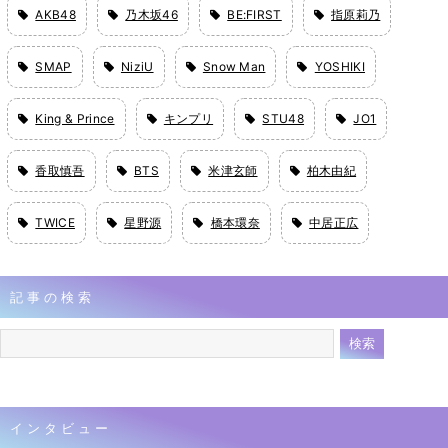
AKB48
乃木坂46
BE:FIRST
指原莉乃
SMAP
NiziU
Snow Man
YOSHIKI
King & Prince
キンプリ
STU48
JO1
香取慎吾
BTS
米津玄師
柏木由紀
TWICE
星野源
橋本環奈
中居正広
記事の検索
インタビュー