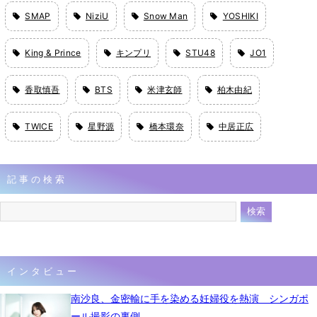
SMAP
NiziU
Snow Man
YOSHIKI
King & Prince
キンプリ
STU48
JO1
香取慎吾
BTS
米津玄師
柏木由紀
TWICE
星野源
橋本環奈
中居正広
記事の検索
インタビュー
南沙良、金密輸に手を染める妊婦役を熱演 シンガポ
ール撮影の裏側