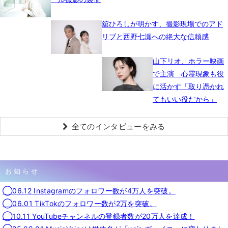
舘ひろしが明かす、撮影現場でのアド
リブと西野七瀬への絶大な信頼感
山下リオ、ホラー映画
で主演 心霊現象も役
に活かす「取り憑かれ
てもいい役だから」
全てのインタビューをみる
お知らせ
◯06.12 Instagramのフォロワー数が4万人を突破。
◯06.01 TikTokのフォロワー数が2万を突破。
◯10.11 YouTubeチャンネルの登録者数が20万人を達成！