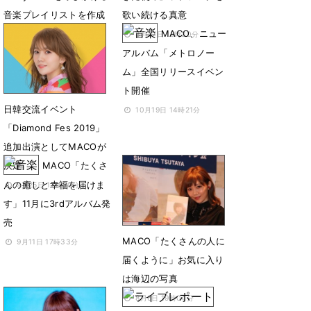
音楽プレイリストを作成
歌い続ける真意
MACO、ニュー
4月10日 21時45分
3月27日 18時30分
アルバム「メトロノー
ム」全国リリースイベン
ト開催
日韓交流イベント
10月19日 14時21分
「Diamond Fes 2019」
追加出演としてMACOが
決定
MACO「たくさ
んの癒しと幸福を届けま
9月25日 12時00分
す」11月に3rdアルバム発
売
MACO「たくさんの人に
9月11日 17時33分
届くように」お気に入り
は海辺の写真
8月6日 19時04分