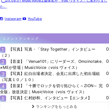
◯25.08.01 MusicVoiceは媒体名が「vois ヴォイス」に変わりまし
た。
Instagram
YouTube
コメントランキング
0
【写真】写真・「Stay Together」インタビュー
1
（２）
0
【音楽】「Venue101」にリーダーズ、Omoinotake、
2
≠MEが登場｜MusicVoice（vois ヴォイス）
0
【写真】紅白出場者決定、会見に出席した初出場組
3
（写真１０／１０）
0
【音楽】「十勝でロックを切り拓ひらく～ZION～ 完
4
全版」放送決定｜MusicVoice（vois ヴォイス）
0
【写真】仁村紗和、インタビュー【エンタメ】
5
ランキングをもっとみる