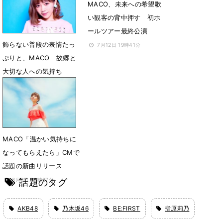
MACO、未来への希望歌
い観客の背中押す 初ホ
ールツアー最終公演
飾らない普段の表情たっ
7月12日 19時41分
ぷりと、MACO 故郷と
大切な人への気持ち
8月4日 12時10分
MACO「温かい気持ちに
なってもらえたら」CMで
話題の新曲リリース
話題のタグ
6月8日 20時27分
AKB48
乃木坂46
BE:FIRST
指原莉乃