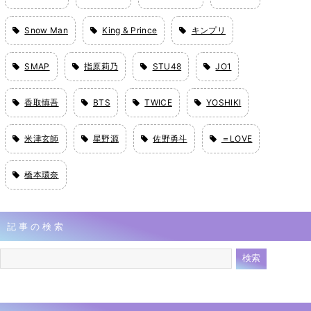
Snow Man
King & Prince
キンプリ
SMAP
指原莉乃
STU48
JO1
香取慎吾
BTS
TWICE
YOSHIKI
米津玄師
星野源
佐野勇斗
＝LOVE
橋本環奈
記事の検索