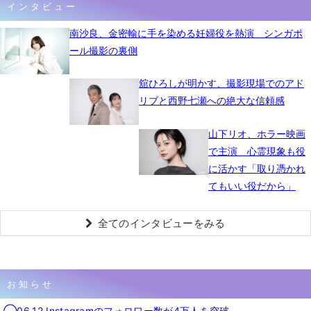
インタビュー
南沙良、金密輸に手を染める妊婦役を熱演 シンガポ
ール撮影の裏側
舘ひろしが明かす、撮影現場でのアド
リブと西野七瀬への絶大な信頼感
山下リオ、ホラー映画
で主演 心霊現象も役
に活かす「取り憑かれ
てもいい役だから」
全てのインタビューをみる
お知らせ
◯06.12 Instagramのフォロワー数が4万人を突破。