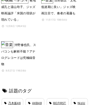
菊地
日野皓正「文化
4月9日 16時31分
成孔と湯山玲子、ジャズ
低迷期に良い」ジャズ映
映画論評「米国の現状が
画注目で、奏者の葛藤も
現れている」
11月17日 15時54分
12月6日 12時45分
沖野修也氏、ス
パコンも解析不能？アナ
ログレコードは究極録音
物
9月27日 11時38分
話題のタグ
乃木坂46
AKB48
BE:FIRST
NiziU