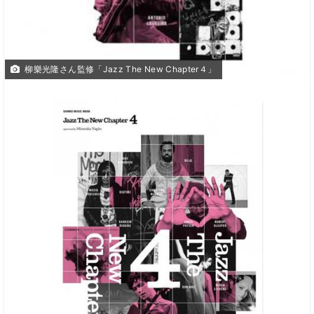
柳樂光隆さん監修「Jazz The New Chapter４」