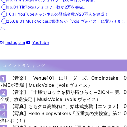
◯06.01 TikTokのフォロワー数が2万を突破。
◯10.11 YouTubeチャンネルの登録者数が20万人を達成！
◯25.08.01 MusicVoiceは媒体名が「vois ヴォイス」に変わりまし
た。
Instagram
YouTube
コメントランキング
0
【音楽】「Venue101」にリーダーズ、Omoinotake、
1
≠MEが登場｜MusicVoice（vois ヴォイス）
0
【音楽】「十勝でロックを切り拓ひらく～ZION～ 完
2
全版」放送決定｜MusicVoice（vois ヴォイス）
0
【写真】ももクロ高城れに、始球式挑戦【エンタメ】
3
0
【写真】Hello Sleepwalkers「五重奏の実験室」第２
4
弾レポ（１）