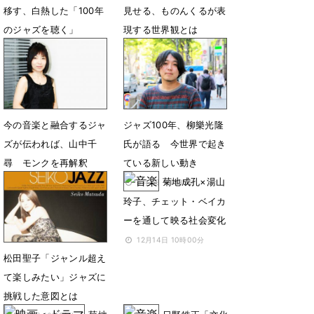
移す、白熱した「100年
見せる、ものんくるが表
のジャズを聴く」
現する世界観とは
2月16日 13時05分
12月18日 13時30分
今の音楽と融合するジャ
ジャズ100年、柳樂光隆
ズが伝われば、山中千
氏が語る 今世界で起き
尋 モンクを再解釈
ている新しい動き
菊地成孔×湯山
6月20日 11時30分
5月7日 17時30分
玲子、チェット・ベイカ
ーを通して映る社会変化
12月14日 10時00分
松田聖子「ジャンル超え
て楽しみたい」ジャズに
挑戦した意図とは