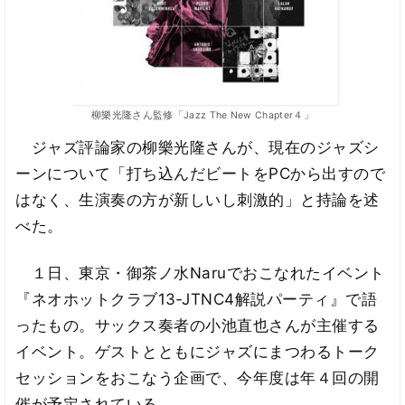
柳樂光隆さん監修「Jazz The New Chapter４」
ジャズ評論家の柳樂光隆さんが、現在のジャズシ
ーンについて「打ち込んだビートをPCから出すので
はなく、生演奏の方が新しいし刺激的」と持論を述
べた。
１日、東京・御茶ノ水Naruでおこなれたイベント
『ネオホットクラブ13‐JTNC4解説パーティ』で語
ったもの。サックス奏者の小池直也さんが主催する
イベント。ゲストとともにジャズにまつわるトーク
セッションをおこなう企画で、今年度は年４回の開
催が予定されている。