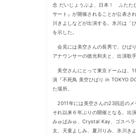
念 だいじょうぶよ、日本！ ふたた
サート』が開催されることが公表され
川きよしなどが出演する。氷川は「
を示した。
会見には美空さんの長男で、ひばり
アナウンサーの徳光和夫と、出演歌
美空さんにとって東京ドームは、19
演『不死鳥 美空ひばり in TOKY
た場所。
2011年には美空さんの23回忌の
それ以来６年ぶりの開催となる。出演
みゅぱみゅ、Crystal Kay、ゴ
太、天童よしみ、夏川りみ、氷川きよし