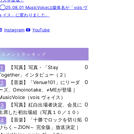
◯25.08.01 MusicVoiceは媒体名が「vois ヴ
ォイス」に変わりました。
Instagram
YouTube
コメントランキング
0
【写真】写真・「Stay
1
Together」インタビュー（２）
0
【音楽】「Venue101」にリーダ
2
ーズ、Omoinotake、≠MEが登場｜
MusicVoice（vois ヴォイス）
0
【写真】紅白出場者決定、会見に
3
出席した初出場組（写真１０／１０）
0
【音楽】「十勝でロックを切り拓
4
ひらく～ZION～ 完全版」放送決定｜