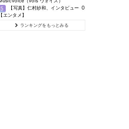
MusicVoice（vois ヴォイス）
0
【写真】仁村紗和、インタビュー
5
【エンタメ】
ランキングをもっとみる