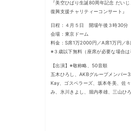
『美空ひばり生誕80周年記念 だい
復興支援チャリティーコンサート』
日程：４月５日 開場午後３時30分
会場：東京ドーム
料金：S席1万2000円／A席1万円／
※３歳以下無料（座席が必要な場合は
【出演】※敬称略、50音順
五木ひろし、AKBグループメンバー32
Kay、ゴスペラーズ、坂本冬美、佐
み、氷川きよし、堀内孝雄、三山ひろし、May 