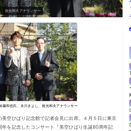
し、徳光和夫アナウンサー
加藤和也氏、氷川きよし、徳光和夫アナウンサー
の美空ひばり記念館で記者会見に出席。４月５日に東京
周年を記念したコンサート『美空ひばり生誕80周年記