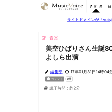
音 楽
サイトドメインが「voi
音楽
美空ひばりさん生誕80
よしら出演
編集部
17年01月31日14時04
読了時間：約2分