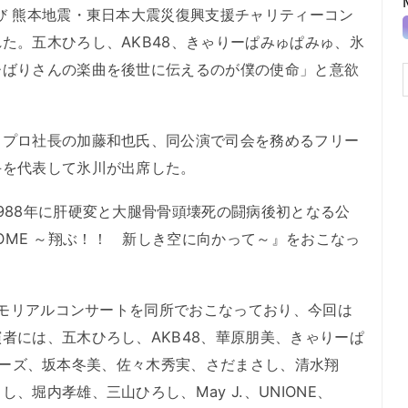
び 熊本地震・東日本大震災復興支援チャリティーコン
た。五木ひろし、AKB48、きゃりーぱみゅぱみゅ、氷
ひばりさんの楽曲を後世に伝えるのが僕の使命」と意欲
プロ社長の加藤和也氏、同公演で司会を務めるフリー
手を代表して氷川が出席した。
88年に肝硬変と大腿骨骨頭壊死の闘病後初となる公
O DOME ～翔ぶ！！ 新しき空に向かって～』をおこなっ
メモリアルコンサートを同所でおこなっており、今回は
者には、五木ひろし、AKB48、華原朋美、きゃりーぱ
スペラーズ、坂本冬美、佐々木秀実、さだまさし、清水翔
、堀内孝雄、三山ひろし、May J.、UNIONE、