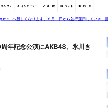
エンタメ
インタビュー
連 載
フォト
動 画
sjp.me」へ新しくなります。８月１日から並行運用していき
周年記念公演にAKB48、氷川き
分