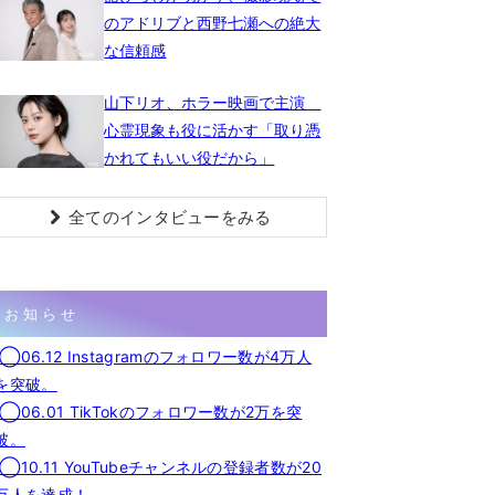
のアドリブと西野七瀬への絶大
な信頼感
山下リオ、ホラー映画で主演
心霊現象も役に活かす「取り憑
かれてもいい役だから」
全てのインタビューをみる
お知らせ
◯06.12 Instagramのフォロワー数が4万人
を突破。
◯06.01 TikTokのフォロワー数が2万を突
破。
◯10.11 YouTubeチャンネルの登録者数が20
万人を達成！