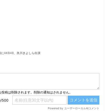
にAKB48、氷川きよしら出演
）