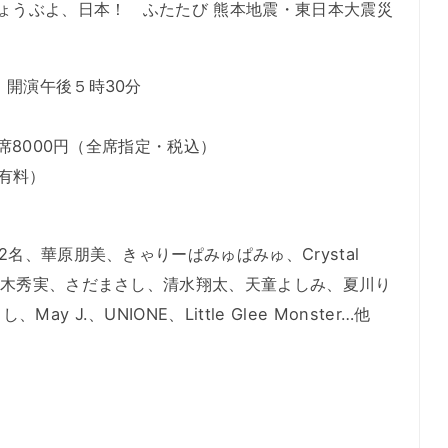
じょうぶよ、日本！ ふたたび 熊本地震・東日本大震災
 開演午後５時30分
B席8000円（全席指定・税込）
有料）
名、華原朋美、きゃりーぱみゅぱみゅ、Crystal
々木秀実、さだまさし、清水翔太、天童よしみ、夏川り
J.、UNIONE、Little Glee Monster…他