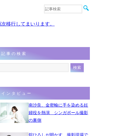
音楽
エンタメ
、順次移行してまいります。
インタビュー
動画
連載
フォト
記事の検索
インタビュー
南沙良、金密輸に手を染める妊
婦役を熱演 シンガポール撮影
の裏側
舘ひろしが明かす、撮影現場で