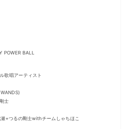
RY POWER BALL
ナル歌唱アーティスト
WANDS)
の剛士
七瀬+つるの剛士withチームしゃちほこ