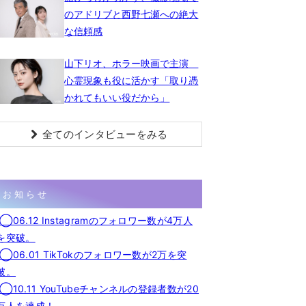
のアドリブと西野七瀬への絶大
な信頼感
山下リオ、ホラー映画で主演
心霊現象も役に活かす「取り憑
かれてもいい役だから」
全てのインタビューをみる
お知らせ
◯06.12 Instagramのフォロワー数が4万人
を突破。
◯06.01 TikTokのフォロワー数が2万を突
破。
◯10.11 YouTubeチャンネルの登録者数が20
万人を達成！