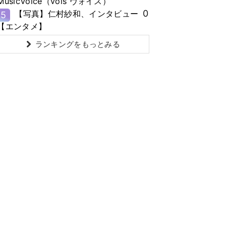
MusicVoice（vois ヴォイス）
0
【写真】仁村紗和、インタビュー
5
【エンタメ】
ランキングをもっとみる