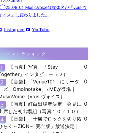
◯25.08.01 MusicVoiceは媒体名が「vois ヴ
ォイス」に変わりました。
Instagram
YouTube
コメントランキング
0
【写真】写真・「Stay
1
Together」インタビュー（２）
0
【音楽】「Venue101」にリーダ
2
ーズ、Omoinotake、≠MEが登場｜
MusicVoice（vois ヴォイス）
0
【写真】紅白出場者決定、会見に
3
出席した初出場組（写真１０／１０）
0
【音楽】「十勝でロックを切り拓
4
ひらく～ZION～ 完全版」放送決定｜