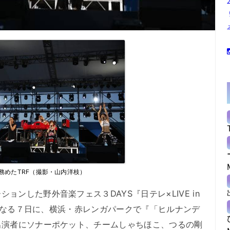
務めたTRF（撮影・山内洋枝）
ンした野外音楽フェス３DAYS『日テレ×LIVE in
終日となる７日に、横浜・赤レンガパークで『「ヒルナンデ
出演者にソナーポケット、チームしゃちほこ、つるの剛