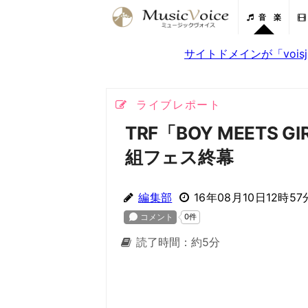
音 楽
サイトドメインが「voi
ライブレポート
TRF「BOY MEETS
組フェス終幕
編集部
16年08月10日12時57
読了時間：約5分