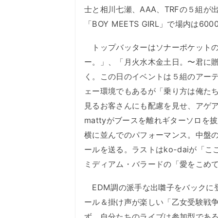
士と相川七瀬、AAA、TRFの５組が
「BOY MEETS GIRL」で場内
トップバッターはソナーポケットの
ー。」、「月火水木金土日。〜君に
く。この日のイベントは５組のアー
ェー環境でもあるが「乗り方は俺た
見るお客さんにも配慮を見せ、アゲア
mattyがブースを離れギターソロを披露
横に並んでのパフォーマンス。中盤
ールを送る。ラストはko-daiが
ミディアム・バラードの「愛をこめ
EDM調の派手な出囃子をバックに
ール＆掛け声が楽しい「乙女受験戦
ず、自分たちのライブは参加型であ