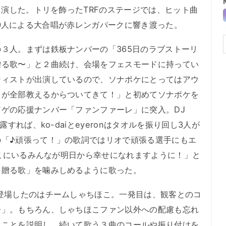
出演した。トリを飾ったTRFのステージでは、ヒット曲
は6000人による大合唱が赤レンガパークに響き渡った。
３人。まずは鉄板ナンバーの「365日のラブストーリ
贈る歌〜」と２曲続け、会場をフェスモードに持ってい
ティストが出演しているので、ソナポケにとってはアウ
ちが全部教えるからついてきて！」と初めてソナポケを
ゲの応援ナンバー「ファンファーレ」に突入。DJ
すれば、ko-daiとeyeronはタオルを振り回し3人が
の「♪頑張って！」の歌詞ではリオで頑張る選手にもエ
「ここにいるみんなが明日から幸せになれますように！」と
て贈る歌」を噛みしめるように歌った。
登場したのはチームしゃちほこ。一発目は、観客とのコ
争」。もちろん、しゃちほこファン以外への配慮も忘れ
ることを説明し、続いて歌う３曲のコールや振り付けを