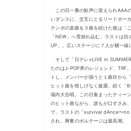
この日一番の歓声に迎えられAAA
いダンスに、交互にとるリードボー
テンポの楽曲を３曲を続けた後は「
「NEW」へ雪崩れ込む。ラストは目の
UP」。広いステージに７人が横一線
そして「日テレ×LIVE in SUMM
たのはJ-POP界のレジェンド、TR
トし、メンバーが揃うと１曲目から「Ove
ヒット曲を惜しげなく披露。続く「BOY
場内大合唱。この日集まったティー
のヒット曲ながら、誰もが口ずさみ
で、ラストの「survival dAnce〜
され、興奮のボルテージは最高潮。