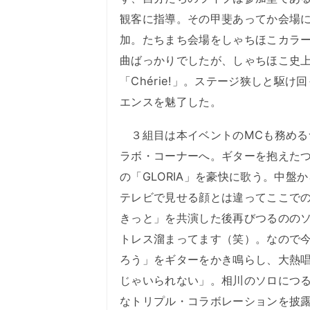
観客に指導。その甲斐あってか会場に
加。たちまち会場をしゃちほこカラ
曲ばっかりでしたが、しゃちほこ史
「Chérie!」。ステージ狭しと駆
エンスを魅了した。
３組目は本イベントのMCも務める
ラボ・コーナーへ。ギターを抱えたつ
の「GLORIA」を豪快に歌う。中
テレビで見せる顔とは違ってここで
きっと」を共演した後再びつるののソ
トレス溜まってます（笑）。なので
ろう」をギターをかき鳴らし、大熱
じゃいられない」。相川のソロにつ
なトリプル・コラボレーションを披