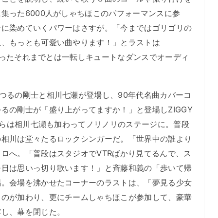
集った6000人がしゃちほこのパフォーマンスに参
ーに染めていくパワーはさすが。「今まではゴリゴリの
上、もっとも可愛い曲やります！」とラストは
け回ったそれまでとは一転しキュートなダンスでオーディ
つるの剛士と相川七瀬が登場し、90年代名曲カバーコ
るの剛士が「盛り上がってますか！」と登場しZIGGY
盤からは相川七瀬も加わってノリノリのステージに。普段
の相川は堂々たるロックシンガーだ。「世界中の誰より
ロへ。「普段はスタジオでVTRばかり見てるんで、ス
今日は思いっ切り歌います！」と斉藤和義の「歩いて帰
唱。会場を沸かせたコーナーのラストは、「夢見る少女
るのが加わり、更にチームしゃちほこが参加して、豪華
露し、幕を閉じた。