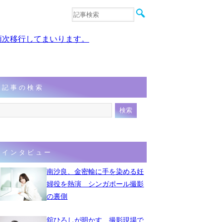
音楽
エンタメ
、順次移行してまいります。
インタビュー
動画
連載
フォト
記事の検索
インタビュー
南沙良、金密輸に手を染める妊
婦役を熱演 シンガポール撮影
の裏側
舘ひろしが明かす、撮影現場で