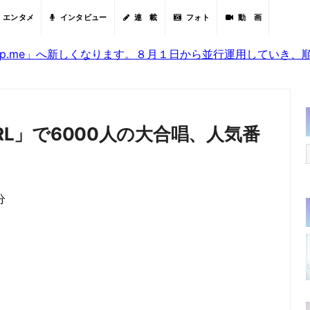
エンタメ
インタビュー
連 載
フォト
動 画
sjp.me」へ新しくなります。８月１日から並行運用していき
 GIRL」で6000人の大合唱、人気番
分