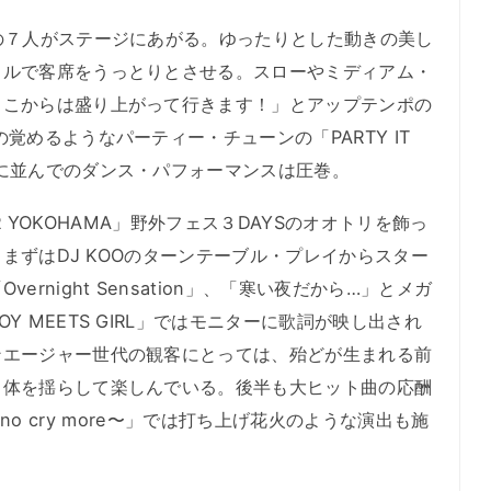
の７人がステージにあがる。ゆったりとした動きの美し
カルで客席をうっとりとさせる。スローやミディアム・
ここからは盛り上がって行きます！」とアップテンポの
覚めるようなパーティー・チューンの「PARTY IT
に並んでのダンス・パフォーマンスは圧巻。
ER YOKOHAMA」野外フェス３DAYSのオオトリを飾っ
F。まずはDJ KOOのターンテーブル・プレイからスター
rnight Sensation」、「寒い夜だから…」とメガ
 MEETS GIRL」ではモニターに歌詞が映し出され
ンエージャー世代の観客にとっては、殆どが生まれる前
、体を揺らして楽しんでいる。後半も大ヒット曲の応酬
no no cry more〜」では打ち上げ花火のような演出も施