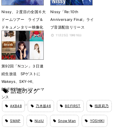
Nissy、２度目の全国６大
Nissy「Re:10th
ドームツアー ライブ＆
Anniversary Final」ライ
ドキュメンタリー映像化
ブ音源配信リリース
決定
11月25日 19時16分
2月5日 07時00分
第92回「Nコン」３日連
続生放送 SPゲストに
Wakeys、SKY-HI、
BE:FIRSTが生パフォーマ
話題のタグ
ンス
10月6日 14時19分
AKB48
乃木坂46
BE:FIRST
指原莉乃
SMAP
NiziU
Snow Man
YOSHIKI