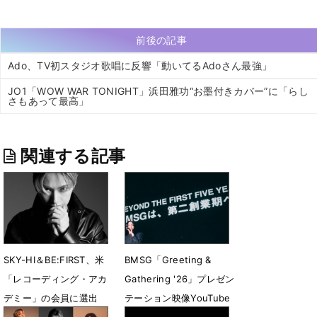
前後の記事
Ado、TV初スタジオ歌唱に反響「動いてるAdoさん最強」
JO1「WOW WAR TONIGHT」浜田雅功“お墨付きカバー”に「らし
さもあって最高」
関連する記事
SKY-HI＆BE:FIRST、米
BMSG「Greeting &
「レコーディング・アカ
Gathering '26」プレゼン
デミー」の会員に選出
テーション映像YouTube
「第69回グラミー賞」へ
で公開「第二創業期」の