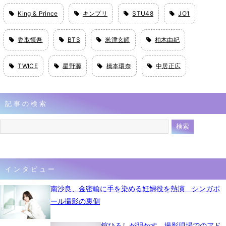
King & Prince
キンプリ
STU48
JO1
香取慎吾
BTS
米津玄師
柏木由紀
TWICE
星野源
橋本環奈
中居正広
記事の検索
インタビュー
南沙良、金密輸に手を染める妊婦役を熱演 シンガポ
ール撮影の裏側
舘ひろしが明かす、撮影現場でのアド