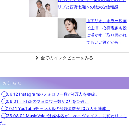
リブと西野七瀬への絶大な信頼感
山下リオ、ホラー映画
で主演 心霊現象も役
に活かす「取り憑かれ
てもいい役だから」
全てのインタビューをみる
お知らせ
◯06.12 Instagramのフォロワー数が4万人を突破。
◯06.01 TikTokのフォロワー数が2万を突破。
◯10.11 YouTubeチャンネルの登録者数が20万人を達成！
◯25.08.01 MusicVoiceは媒体名が「vois ヴォイス」に変わりまし
た。