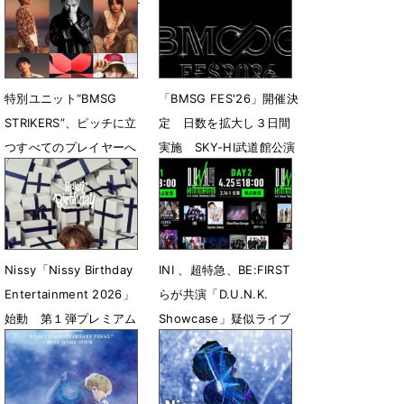
の投票および出席資格を
全貌を提示
獲得
7月12日 21時50分
7月16日 10時04分
特別ユニット“BMSG
「BMSG FES'26」開催決
STRIKERS”、ピッチに立
定 日数を拡大し３日間
つすべてのプレイヤーへ
実施 SKY-HI武道館公演
向けた新曲配信リリース
でサプライズ発表
決定
6月18日 23時21分
6月24日 12時02分
Nissy「Nissy Birthday
INI 、超特急、BE:FIRST
Entertainment 2026」
らが共演「D.U.N.K.
始動 第１弾プレミアム
Showcase」疑似ライブ
イベント開催決定
配信決定
5月18日 14時39分
3月14日 14時08分