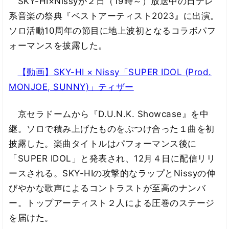
SKY-HI×Nissyが２日（19時～）放送中の日テレ
系音楽の祭典『ベストアーティスト2023』に出演。
ソロ活動10周年の節目に地上波初となるコラボパフ
ォーマンスを披露した。
【動画】SKY-HI × Nissy「SUPER IDOL (Prod.
MONJOE, SUNNY)」ティザー
京セラドームから『D.U.N.K. Showcase』を中
継。ソロで積み上げたものをぶつけ合った１曲を初
披露した。楽曲タイトルはパフォーマンス後に
「SUPER IDOL」と発表され、12月４日に配信リリ
ースされる。SKY-HIの攻撃的なラップとNissyの伸
びやかな歌声によるコントラストが至高のナンバ
ー。トップアーティスト２人による圧巻のステージ
を届けた。