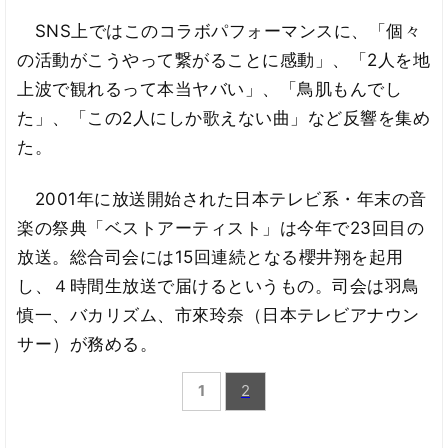
SNS上ではこのコラボパフォーマンスに、「個々
の活動がこうやって繋がることに感動」、「2人を地
上波で観れるって本当ヤバい」、「鳥肌もんでし
た」、「この2人にしか歌えない曲」など反響を集め
た。
2001年に放送開始された日本テレビ系・年末の音
楽の祭典「ベストアーティスト」は今年で23回目の
放送。総合司会には15回連続となる櫻井翔を起用
し、４時間生放送で届けるというもの。司会は羽鳥
慎一、バカリズム、市來玲奈（日本テレビアナウン
サー）が務める。
1
2