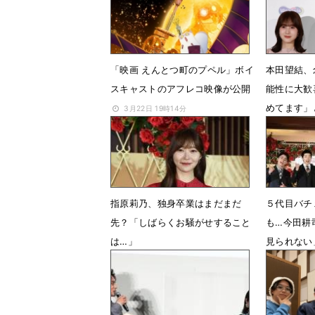
「映画 えんとつ町のプペル」ボイ
本田望結、
スキャストのアフレコ映像が公開
能性に大歓
めてます」
3月22日 19時14分
3月18日 
指原莉乃、独身卒業はまだまだ
５代目バチ
先？「しばらくお騒がせすること
も…今田耕
は…」
見られない
7月26日 05時10分
7月26日 