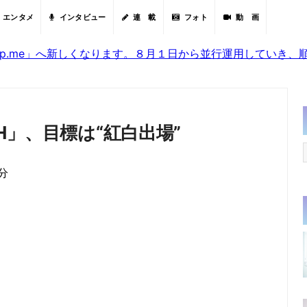
エンタメ
インタビュー
連 載
フォト
動 画
sjp.me」へ新しくなります。８月１日から並行運用していき
SH」、目標は“紅白出場”
6分