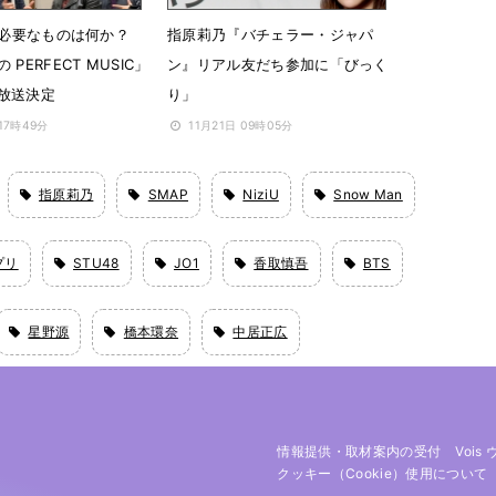
Pに必要なものは何か？
指原莉乃『バチェラー・ジャパ
PERFECT MUSIC」
ン』リアル友だち参加に「びっく
放送決定
り」
 17時49分
11月21日 09時05分
指原莉乃
SMAP
NiziU
Snow Man
プリ
STU48
JO1
香取慎吾
BTS
星野源
橋本環奈
中居正広
情報提供・取材案内の受付
Vois
クッキー（cookie）使用について