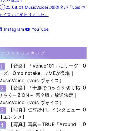
◯25.08.01 MusicVoiceは媒体名が「vois ヴ
ォイス」に変わりました。
Instagram
YouTube
コメントランキング
0
【音楽】「Venue101」にリーダ
1
ーズ、Omoinotake、≠MEが登場｜
MusicVoice（vois ヴォイス）
0
【音楽】「十勝でロックを切り拓
2
ひらく～ZION～ 完全版」放送決定｜
MusicVoice（vois ヴォイス）
0
【写真】仁村紗和、インタビュー
3
【エンタメ】
0
【写真】写真＝TRUE「Around
4