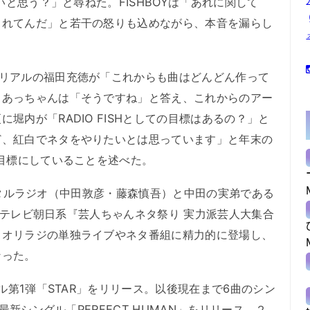
いと思う？」と尋ねた。FISHBOYは「あれに関して
くれてんだ」と若干の怒りも込めながら、本音を漏らし
リアルの福田充徳が「これからも曲はどんどん作って
、あっちゃんは「そうですね」と答え、これからのアー
堀内が「RADIO FISHとしての目標はあるの？」と
ど、紅白でネタをやりたいとは思っています」と年末の
を目標にしていることを述べた。
リエンタルラジオ（中田敦彦・藤森慎吾）と中田の実弟である
6日、テレビ朝日系『芸人ちゃんネタ祭り 実力派芸人大集合
、オリラジの単独ライブやネタ番組に精力的に登場し、
なった。
ル第1弾「STAR」をリリース。以後現在まで6曲のシン
、最新シングル「PERFECT HUMAN」をリリース。２