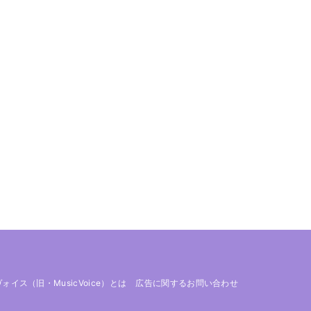
 ヴォイス（旧・MusicVoice）とは
広告に関するお問い合わせ