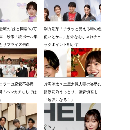
念願の“妹と同居”の可
剛力彩芽「チラッと見える時の色
喜 紗来「段ボール集
使いとか…」意外なおしゃれチェ
とサプライズ告白
ックポイント明かす
17時37分
1月7日 07時00分
ェラーは恋愛不器用
片寄涼太＆土屋太鳳夫妻の姿勢に
司「ハンカチなしでは
指原莉乃うっとり、藤森慎吾も
」
「勉強になる！」
04時55分
7月25日 13時23分