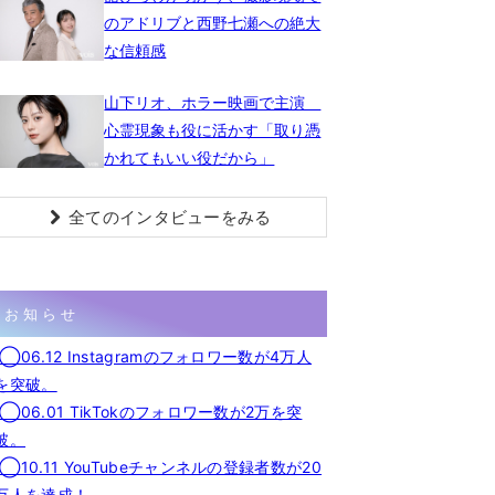
のアドリブと西野七瀬への絶大
な信頼感
山下リオ、ホラー映画で主演
心霊現象も役に活かす「取り憑
かれてもいい役だから」
全てのインタビューをみる
お知らせ
◯06.12 Instagramのフォロワー数が4万人
を突破。
◯06.01 TikTokのフォロワー数が2万を突
破。
◯10.11 YouTubeチャンネルの登録者数が20
万人を達成！