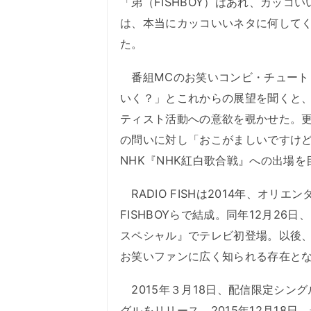
「弟（FISHBOY）はあれ、カッコい
は、本当にカッコいいネタに何して
た。
番組MCのお笑いコンビ・チュート
いく？」とこれからの展望を聞くと
ティスト活動への意欲を覗かせた。更に
の問いに対し「おこがましいですけ
NHK『NHK紅白歌合戦』への出場
RADIO FISHは2014年、オ
FISHBOYらで結成。同年12月2
スペシャル』でテレビ初登場。以後
お笑いファンに広く知られる存在と
2015年３月18日、配信限定シング
グルをリリース。2015年12月18日