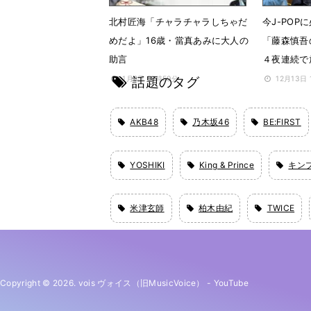
北村匠海「チャラチャラしちゃだ
今J-PO
めだよ」16歳・當真あみに大人の
「藤森慎吾の 
助言
４夜連続で
話題のタグ
1月8日 18時59分
12月13日
AKB48
乃木坂46
BE:FIRST
YOSHIKI
King & Prince
キン
米津玄師
柏木由紀
TWICE
Copyright © 2026. vois ヴォイス（旧MusicVoice）
-
YouTube