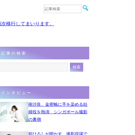
音楽
エンタメ
、順次移行してまいります。
インタビュー
動画
連載
フォト
記事の検索
インタビュー
南沙良、金密輸に手を染める妊
婦役を熱演 シンガポール撮影
の裏側
舘ひろしが明かす、撮影現場で