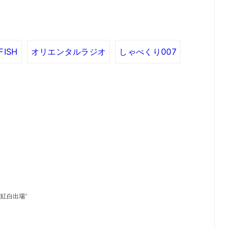
FISH
オリエンタルラジオ
しゃべくり007
“紅白出場”
）