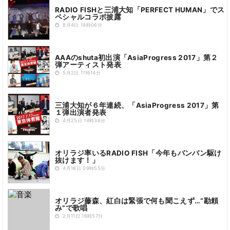
RADIO FISHと三浦大知「PERFECT HUMAN」でス
ペシャルコラボ披露
8月4日 14時06分
AAAのshuta初出演「AsiaProgress 2017」第２
弾アーティスト発表
5月2日 17時14分
三浦大知が６年連続、「AsiaProgress 2017」第
１弾出演者発表
4月25日 14時36分
オリラジ率いるRADIO FISH「今年もバンバン駆け
抜けます！」
4月18日 09時55分
オリラジ藤森、紅白は緊張で何も聞こえず…“勘頼
み”で歌唱
2月11日 16時57分