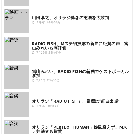
山田孝之、オリラジ藤森の芝居を太鼓判
9月8日 09時34分
RADIO FISH、Mステ初披露の新曲に絶賛の声 當
山みれいも高評価
7月29日 22時41分
當山みれい、RADIO FISHの新曲でゲストボーカル
参加
7月7日 22時35分
オリラジ「RADIO FISH」、目標は“紅白出場”
4月5日 18時56分
オリラジ「PERFECT HUMAN」旋風衰えず、Mス
テ共演者も賞賛