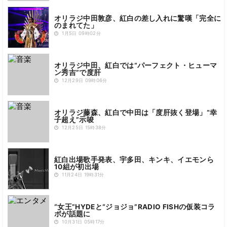
オリラジ中田敦彦、紅白の差し入れに驚嘆「完全に
のまれてた」
1月5日 09時02分
オリラジ中田、紅白では“パーフェクト・ヒューマ
ン秀吉”で度肝
12月29日 09時06分
オリラジ藤森、紅白で中田は「度肝抜く登場」“幸
子超え”示唆
12月25日 15時38分
紅白出場歌手発表、宇多田、キンキ、イエモンら
10組が初出場
11月24日 19時31分
“女王”HYDEと“ジョジョ”RADIO FISHの仮装コラ
ボが話題に
10月31日 05時17分