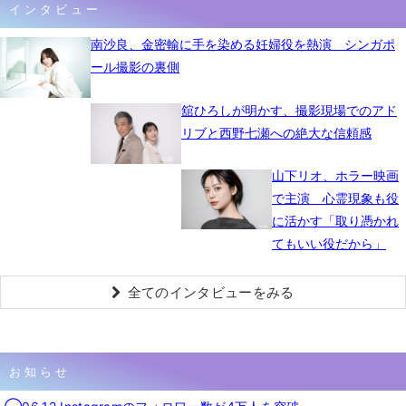
インタビュー
南沙良、金密輸に手を染める妊婦役を熱演 シンガポ
ール撮影の裏側
舘ひろしが明かす、撮影現場でのアド
リブと西野七瀬への絶大な信頼感
山下リオ、ホラー映画
で主演 心霊現象も役
に活かす「取り憑かれ
てもいい役だから」
全てのインタビューをみる
お知らせ