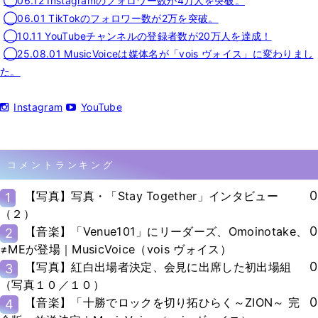
◯06.12 Instagramのフォロワー数が4万人を突破。
◯06.01 TikTokのフォロワー数が2万を突破。
◯10.11 YouTubeチャンネルの登録者数が20万人を達成！
◯25.08.01 MusicVoiceは媒体名が「vois ヴォイス」に変わりまし
た。
Instagram
YouTube
コメントランキング
0
【写真】写真・「Stay Together」インタビュー
1
（２）
0
【音楽】「Venue101」にリーダーズ、Omoinotake、
2
≠MEが登場｜MusicVoice（vois ヴォイス）
0
【写真】紅白出場者決定、会見に出席した初出場組
3
（写真１０／１０）
0
【音楽】「十勝でロックを切り拓ひらく～ZION～ 完
4