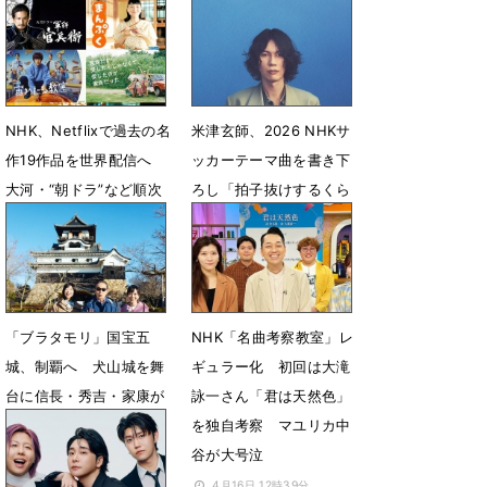
行」を独自考察
5月30日 17時01分
5月22日 07時00分
NHK、Netflixで過去の名
米津玄師、2026 NHKサ
作19作品を世界配信へ
ッカーテーマ曲を書き下
大河・“朝ドラ”など順次
ろし「拍子抜けするくら
公開
い個人的な曲でした」
5月20日 15時00分
4月28日 07時00分
「ブラタモリ」国宝五
NHK「名曲考察教室」レ
城、制覇へ 犬山城を舞
ギュラー化 初回は大滝
台に信長・秀吉・家康が
詠一さん「君は天然色」
愛した理由を解き明かす
を独自考察 マユリカ中
谷が大号泣
4月23日 14時08分
4月16日 12時39分