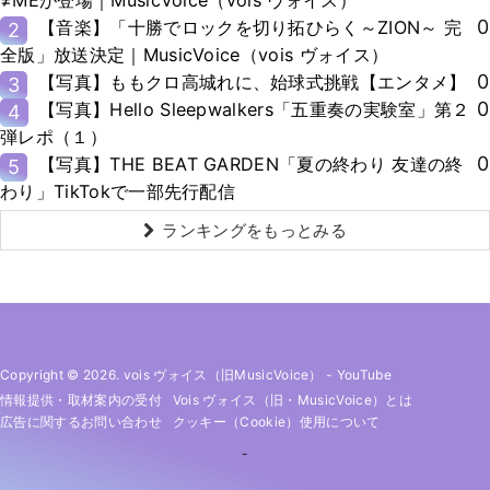
≠MEが登場｜MusicVoice（vois ヴォイス）
0
【音楽】「十勝でロックを切り拓ひらく～ZION～ 完
2
全版」放送決定｜MusicVoice（vois ヴォイス）
0
【写真】ももクロ高城れに、始球式挑戦【エンタメ】
3
0
【写真】Hello Sleepwalkers「五重奏の実験室」第２
4
弾レポ（１）
0
【写真】THE BEAT GARDEN「夏の終わり 友達の終
5
わり」TikTokで一部先行配信
ランキングをもっとみる
Copyright © 2026. vois ヴォイス（旧MusicVoice）
-
YouTube
情報提供・取材案内の受付
Vois ヴォイス（旧・MusicVoice）とは
広告に関するお問い合わせ
クッキー（cookie）使用について
-