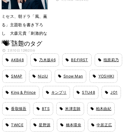
ミセス、朝ドラ「風、薫
る」主題歌を書き下ろ
し 大森元貴「刺激的な
経験でした」
話題のタグ
2月10日 12時20分
AKB48
乃木坂46
BE:FIRST
指原莉乃
SMAP
NiziU
Snow Man
YOSHIKI
King & Prince
キンプリ
STU48
JO1
香取慎吾
BTS
米津玄師
柏木由紀
TWICE
星野源
橋本環奈
中居正広