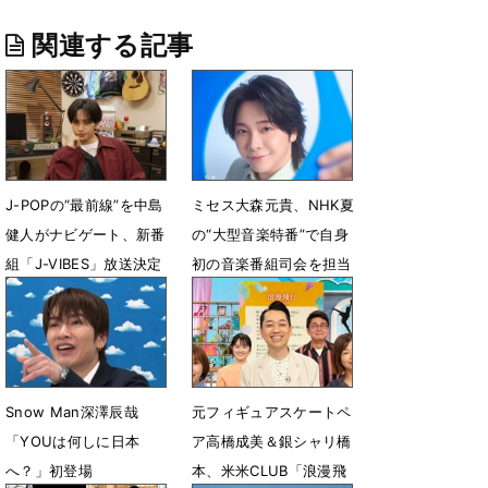
関連する記事
J-POPの“最前線”を中島
ミセス大森元貴、NHK夏
健人がナビゲート、新番
の“大型音楽特番”で自身
組「J-VIBES」放送決定
初の音楽番組司会を担当
「お声がけいただき大変
7月6日 15時42分
光栄」
6月30日 13時23分
Snow Man深澤辰哉
元フィギュアスケートペ
「YOUは何しに日本
ア高橋成美＆銀シャリ橋
へ？」初登場
本、米米CLUB「浪漫飛