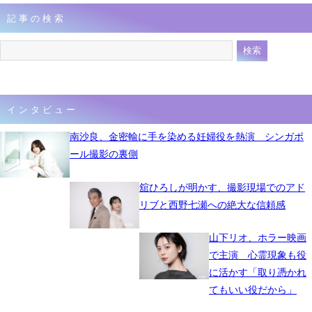
記事の検索
インタビュー
南沙良、金密輸に手を染める妊婦役を熱演 シンガポ
ール撮影の裏側
舘ひろしが明かす、撮影現場でのアド
リブと西野七瀬への絶大な信頼感
山下リオ、ホラー映画
で主演 心霊現象も役
に活かす「取り憑かれ
てもいい役だから」