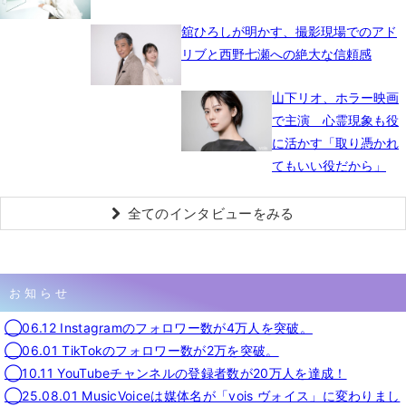
舘ひろしが明かす、撮影現場でのアド
リブと西野七瀬への絶大な信頼感
山下リオ、ホラー映画
で主演 心霊現象も役
に活かす「取り憑かれ
てもいい役だから」
全てのインタビューをみる
お知らせ
◯06.12 Instagramのフォロワー数が4万人を突破。
◯06.01 TikTokのフォロワー数が2万を突破。
◯10.11 YouTubeチャンネルの登録者数が20万人を達成！
◯25.08.01 MusicVoiceは媒体名が「vois ヴォイス」に変わりまし