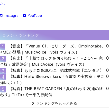
た。
Instagram
YouTube
コメントランキング
0
【音楽】「Venue101」にリーダーズ、Omoinotake、
1
≠MEが登場｜MusicVoice（vois ヴォイス）
0
【音楽】「十勝でロックを切り拓ひらく～ZION～ 完
2
全版」放送決定｜MusicVoice（vois ヴォイス）
0
【写真】ももクロ高城れに、始球式挑戦【エンタメ】
3
0
【写真】Hello Sleepwalkers「五重奏の実験室」第２
4
弾レポ（１）
0
【写真】THE BEAT GARDEN「夏の終わり 友達の終
5
わり」TikTokで一部先行配信
ランキングをもっとみる