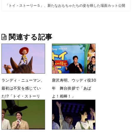
「トイ・ストーリー５」、新たなおもちゃたちの姿を映した場面カット公開
関連する記事
ランディ・ニューマン、
唐沢寿明、ウッディ役30
最初は不安を感じてい
年 舞台挨拶で「あば
た!?「トイ・ストーリ
よ！相棒！」
ー」ジェシーを象徴する
7月25日 10時12分
名曲への想い
7月25日 12時00分