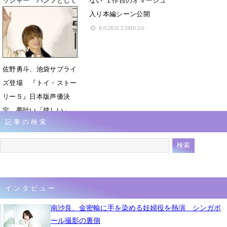
ッシャー「パンツとして
ない”１作目のオマージュ
生活します！」
入り本編シーン公開
6月30日 21時19分
6月26日 23時02分
佐野勇斗、池袋サプライ
ズ登場 『トイ・ストー
リー５』日本版声優決
定、夢叶い「嬉しい」
記事の検索
5月18日 20時13分
インタビュー
南沙良、金密輸に手を染める妊婦役を熱演 シンガポ
ール撮影の裏側