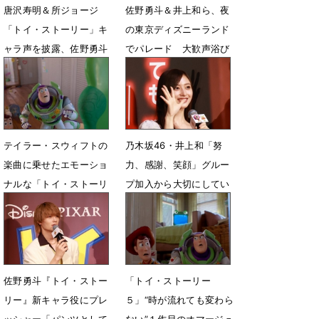
唐沢寿明＆所ジョージ
佐野勇斗＆井上和ら、夜
「トイ・ストーリー」キ
の東京ディズニーランド
ャラ声を披露、佐野勇斗
でパレード 大歓声浴び
＆井上和ら初参加組も
る
7月4日 09時03分
7月4日 08時53分
テイラー・スウィフトの
乃木坂46・井上和「努
楽曲に乗せたエモーショ
力、感謝、笑顔」グルー
ナルな「トイ・ストーリ
プ加入から大切にしてい
ー５」特別映像を公開
る想い明かす
7月1日 19時14分
6月30日 22時09分
佐野勇斗『トイ・ストー
「トイ・ストーリー
リー』新キャラ役にプレ
５」“時が流れても変わら