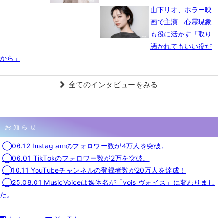
山下リオ、ホラー映
画で主演 心霊現象
も役に活かす「取り
憑かれてもいい役だ
から」
全てのインタビューをみる
お知らせ
◯06.12 Instagramのフォロワー数が4万人を突破。
◯06.01 TikTokのフォロワー数が2万を突破。
◯10.11 YouTubeチャンネルの登録者数が20万人を達成！
◯25.08.01 MusicVoiceは媒体名が「vois ヴォイス」に変わりまし
た。