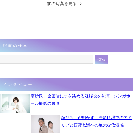
前の写真を見る →
記事の検索
インタビュー
南沙良、金密輸に手を染める妊婦役を熱演 シンガポ
ール撮影の裏側
舘ひろしが明かす、撮影現場でのアド
リブと西野七瀬への絶大な信頼感