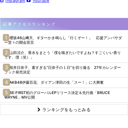
Instagram
YouTube
記事アクセスランキング
櫻坂46山﨑天、ギターかき鳴らし「行くぞー！」 応援アンバサダ
ー堂々の開会宣言
山田涼介、香水をまとう「僕を嗅ぎたいですよね？すごくいい香り
です、僕（笑）」
桜井日奈子、素すぎる“日奈子の１日”を切り撮る 27年カレンダー
ブック発売決定
AKB48伊藤百花、ダイアン津田の生「スー！」に大興奮
BE:FIRST初のグローバルEPリリース決定＆先行曲「BRUCE
WAYNE」MV公開
ランキングをもっとみる