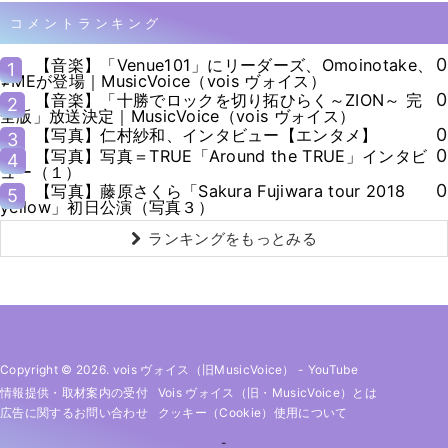
コメントランキング
0
【音楽】「Venue101」にリーダーズ、Omoinotake、
1
≠MEが登場｜MusicVoice（vois ヴォイス）
0
【音楽】「十勝でロックを切り拓ひらく～ZION～ 完
2
全版」放送決定｜MusicVoice（vois ヴォイス）
0
【写真】仁村紗和、インタビュー【エンタメ】
3
0
【写真】写真＝TRUE「Around the TRUE」インタビ
4
ュー（１）
0
【写真】藤原さくら「Sakura Fujiwara tour 2018
5
yellow」初日公演（写真３）
ランキングをもっとみる
Copyright © 2026. vois ヴォイス（旧MusicVoice）
-
YouTube
情報提供・取材案内の受付
Vois ヴォイス（旧・MusicVoice）とは
広告に関するお問い合わせ
クッキー（cookie）使用について
-