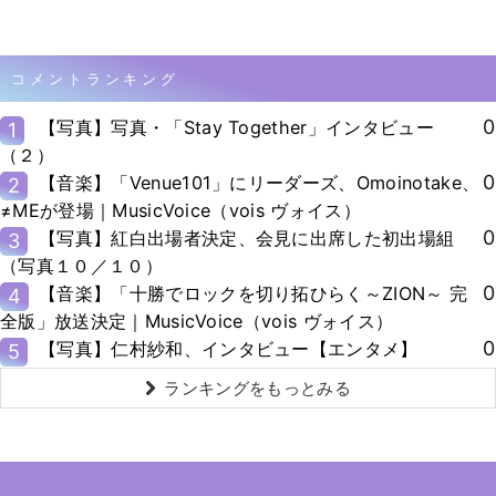
コメントランキング
0
【写真】写真・「Stay Together」インタビュー
1
（２）
0
【音楽】「Venue101」にリーダーズ、Omoinotake、
2
≠MEが登場｜MusicVoice（vois ヴォイス）
0
【写真】紅白出場者決定、会見に出席した初出場組
3
（写真１０／１０）
0
【音楽】「十勝でロックを切り拓ひらく～ZION～ 完
4
全版」放送決定｜MusicVoice（vois ヴォイス）
0
【写真】仁村紗和、インタビュー【エンタメ】
5
ランキングをもっとみる