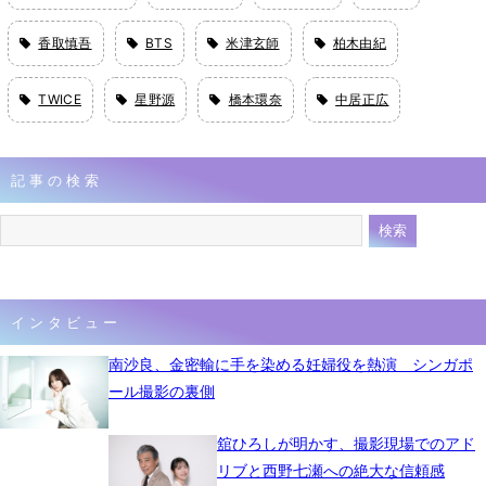
香取慎吾
BTS
米津玄師
柏木由紀
TWICE
星野源
橋本環奈
中居正広
記事の検索
インタビュー
南沙良、金密輸に手を染める妊婦役を熱演 シンガポ
ール撮影の裏側
舘ひろしが明かす、撮影現場でのアド
リブと西野七瀬への絶大な信頼感