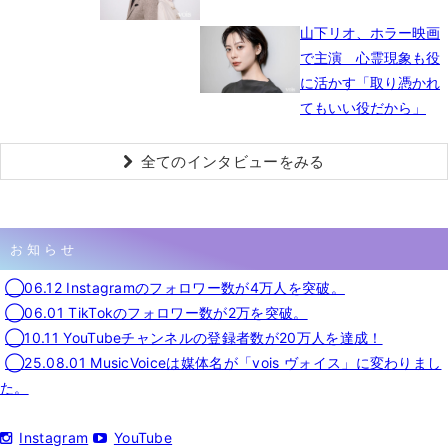
山下リオ、ホラー映画
で主演 心霊現象も役
に活かす「取り憑かれ
てもいい役だから」
全てのインタビューをみる
お知らせ
◯06.12 Instagramのフォロワー数が4万人を突破。
◯06.01 TikTokのフォロワー数が2万を突破。
◯10.11 YouTubeチャンネルの登録者数が20万人を達成！
◯25.08.01 MusicVoiceは媒体名が「vois ヴォイス」に変わりまし
た。
Instagram
YouTube