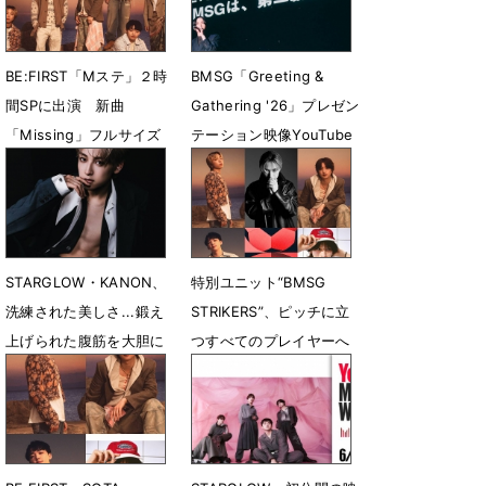
決定
7月19日 21時01分
BE:FIRST「Mステ」２時
BMSG「Greeting &
間SPに出演 新曲
Gathering '26」プレゼン
「Missing」フルサイズ
テーション映像YouTube
で生パフォ
で公開「第二創業期」の
全貌を提示
7月18日 11時08分
7月12日 21時50分
STARGLOW・KANON、
特別ユニット“BMSG
洗練された美しさ...鍛え
STRIKERS”、ピッチに立
上げられた腹筋を大胆に
つすべてのプレイヤーへ
披露
向けた新曲配信リリース
決定
6月24日 14時24分
6月24日 12時02分