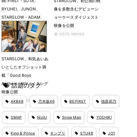
BE:FIRST・SOTA、
STARGLOW、初公開の映
RYUHEI、JUNON、
像を多数含むデビューシ
STARGLOW・ADAM、
ョーケースダイジェスト
DAZNオリジナル番組に
映像を公開
出演
6月7日 19時18分
6月10日 18時22分
STARGLOW、和気あいあ
いとしたオフショット満
載「Good Boys
Anthem」MVメイキング
話題のタグ
映像公開
5月28日 20時03分
AKB48
乃木坂46
BE:FIRST
指原莉乃
SMAP
NiziU
Snow Man
YOSHIKI
King & Prince
キンプリ
STU48
JO1