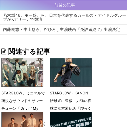
前後の記事
乃木坂46、モー娘。ら、日本を代表するガールズ・アイドルグルー
プがKアリーナで競演
内藤剛志・中山忍ら、舘ひろし主演映画「免許返納!?」出演決定
関連する記事
STARGLOW、ミニマルで
STARGLOW・KANON、
爽快なサウンドのサマー
始球式に登板 力強い投
チューン「Drivin' My
球に江本孟紀氏「びっく
Life」ティザー映像第２
りです」
弾公開 MVプレミア公開
7月18日 19時07分