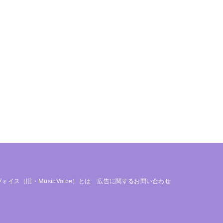
 ヴォイス（旧・MusicVoice）とは
広告に関するお問い合わせ