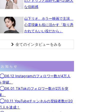
のアドリブと西野七瀬への絶大
な信頼感
山下リオ、ホラー映画で主演
心霊現象も役に活かす「取り憑
かれてもいい役だから」
全てのインタビューをみる
お知らせ
◯06.12 Instagramのフォロワー数が4万人
を突破。
◯06.01 TikTokのフォロワー数が2万を突
破。
◯10.11 YouTubeチャンネルの登録者数が20
万人を達成！