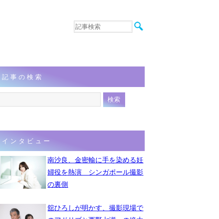
音楽
エンタメ
インタビュー
動画
記事の検索
連載
フォト
インタビュー
南沙良、金密輸に手を染める妊
婦役を熱演 シンガポール撮影
の裏側
舘ひろしが明かす、撮影現場で