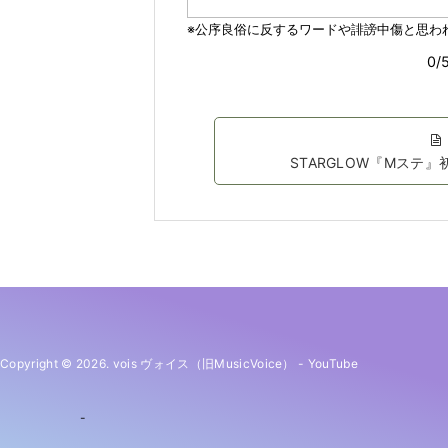
STARGLOW『Mステ』
Copyright © 2026. vois ヴォイス（旧MusicVoice）
-
YouTube
-