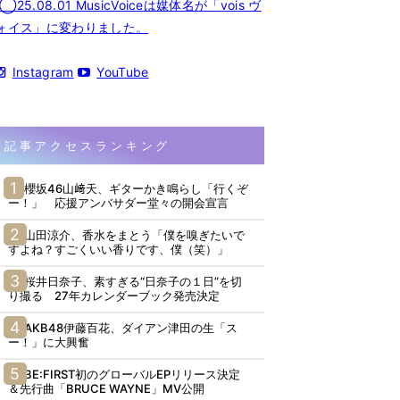
◯25.08.01 MusicVoiceは媒体名が「vois ヴ
ォイス」に変わりました。
Instagram
YouTube
記事アクセスランキング
櫻坂46山﨑天、ギターかき鳴らし「行くぞ
ー！」 応援アンバサダー堂々の開会宣言
山田涼介、香水をまとう「僕を嗅ぎたいで
すよね？すごくいい香りです、僕（笑）」
桜井日奈子、素すぎる“日奈子の１日”を切
り撮る 27年カレンダーブック発売決定
AKB48伊藤百花、ダイアン津田の生「ス
ー！」に大興奮
BE:FIRST初のグローバルEPリリース決定
＆先行曲「BRUCE WAYNE」MV公開