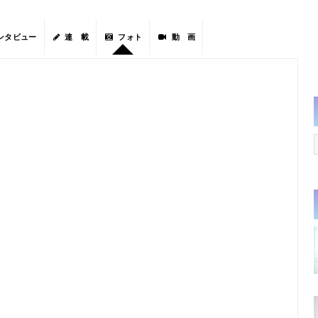
ンタビュー
連 載
フォト
動 画