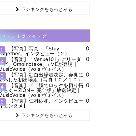
ランキングをもっとみる
コメントランキング
0
【写真】写真・「Stay
1
Together」インタビュー（２）
0
【音楽】「Venue101」にリーダ
2
ーズ、Omoinotake、≠MEが登場｜
MusicVoice（vois ヴォイス）
0
【写真】紅白出場者決定、会見に
3
出席した初出場組（写真１０／１０）
0
【音楽】「十勝でロックを切り拓
4
ひらく～ZION～ 完全版」放送決定｜
MusicVoice（vois ヴォイス）
0
【写真】仁村紗和、インタビュー
5
【エンタメ】
ランキングをもっとみる