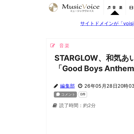
音 楽
サイトドメインが「voi
音楽
STARGLOW、和気
「Good Boys An
編集部
26年05月28日20時0
読了時間：約2分