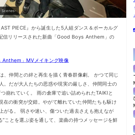
e Scenes-
AST PIECE』から誕生した5人組ダンス＆ボーカルグ
信リリースされた新曲「Good Boys Anthem」の
ys Anthem」MVメイキング映像
は、仲間との絆と再生を描く青春群像劇。 かつて同じ
5人。だが大人たちの思惑や現実の厳しさ、仲間同士の
崩れていく。 雨の倉庫で追い詰められたTAIKIと
憶と現在の衝突が交錯。やがて離れていた仲間たちも駆け
上がる。 弱さや迷い、傷ついた過去さえも抱えなが
る”ことを選ぶ姿を通して、楽曲の持つメッセージを鮮