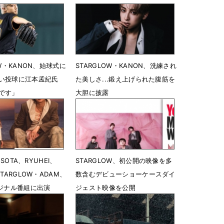
OW・KANON、始球式に
STARGLOW・KANON、洗練され
い投球に江本孟紀氏
た美しさ...鍛え上げられた腹筋を
です」
大胆に披露
19時07分
6月24日 14時24分
・SOTA、RYUHEI、
STARGLOW、初公開の映像を多
STARGLOW・ADAM、
数含むデビューショーケースダイ
リジナル番組に出演
ジェスト映像を公開
18時22分
6月7日 19時18分