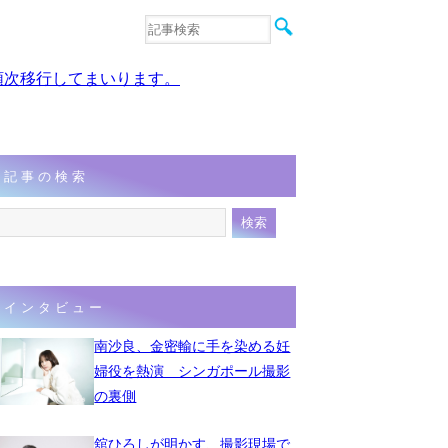
音楽
エンタメ
、順次移行してまいります。
インタビュー
動画
連載
フォト
記事の検索
インタビュー
南沙良、金密輸に手を染める妊
婦役を熱演 シンガポール撮影
の裏側
舘ひろしが明かす、撮影現場で