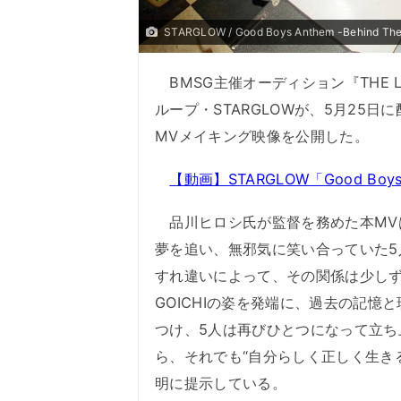
STARGLOW / Good Boys Anthem -Behind Th
BMSG主催オーディション『THE L
ループ・STARGLOWが、5月25日に配
MVメイキング映像を公開した。
【動画】STARGLOW「Good Bo
品川ヒロシ氏が監督を務めた本MV
夢を追い、無邪気に笑い合っていた
すれ違いによって、その関係は少しずつ
GOICHIの姿を発端に、過去の記
つけ、5人は再びひとつになって立ち
ら、それでも“自分らしく正しく生き
明に提示している。