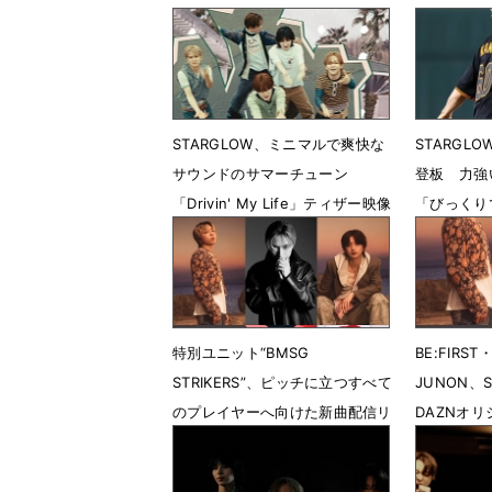
STARGLOW、ミニマルで爽快な
STARGL
サウンドのサマーチューン
登板 力強
「Drivin' My Life」ティザー映像
「びっくり
第２弾公開 MVプレミア公開決
7月18日 
定
7月19日 21時01分
特別ユニット“BMSG
BE:FIRST
STRIKERS”、ピッチに立つすべて
JUNON、
のプレイヤーへ向けた新曲配信リ
DAZNオ
リース決定
6月10日 
6月24日 12時02分