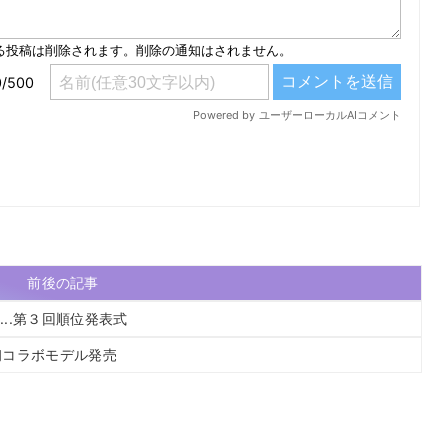
前後の記事
...第３回順位発表式
K初コラボモデル発売