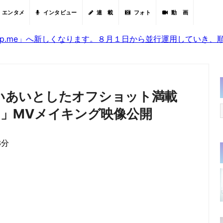
エンタメ
インタビュー
連 載
フォト
動 画
sjp.me」へ新しくなります。８月１日から並行運用していき
あいあいとしたオフショット満載
them」MVメイキング映像公開
3分