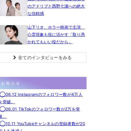
のアドリブと西野七瀬への絶大
な信頼感
山下リオ、ホラー映画で主演
心霊現象も役に活かす「取り憑
かれてもいい役だから」
全てのインタビューをみる
お知らせ
◯06.12 Instagramのフォロワー数が4万人
を突破。
◯06.01 TikTokのフォロワー数が2万を突
破。
◯10.11 YouTubeチャンネルの登録者数が20
万人を達成！