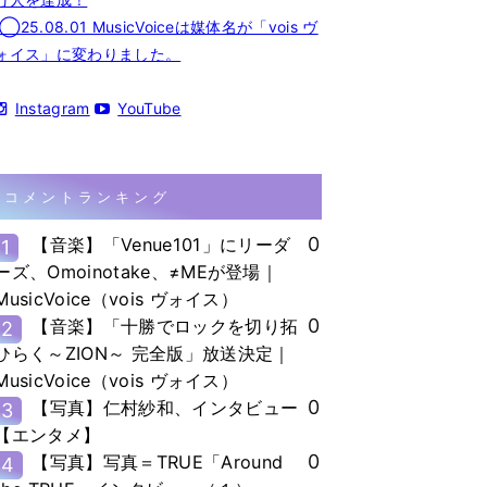
◯25.08.01 MusicVoiceは媒体名が「vois ヴ
ォイス」に変わりました。
Instagram
YouTube
コメントランキング
0
【音楽】「Venue101」にリーダ
1
ーズ、Omoinotake、≠MEが登場｜
MusicVoice（vois ヴォイス）
0
【音楽】「十勝でロックを切り拓
2
ひらく～ZION～ 完全版」放送決定｜
MusicVoice（vois ヴォイス）
0
【写真】仁村紗和、インタビュー
3
【エンタメ】
0
【写真】写真＝TRUE「Around
4