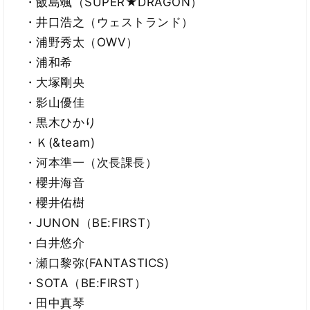
・飯島颯（SUPER★DRAGON）
・井口浩之（ウェストランド）
・浦野秀太（OWV）
・浦和希
・大塚剛央
・影山優佳
・黒木ひかり
・Ｋ(&team)
・河本準一（次長課長）
・櫻井海音
・櫻井佑樹
・JUNON（BE:FIRST）
・白井悠介
・瀬口黎弥(FANTASTICS)
・SOTA（BE:FIRST）
・田中真琴