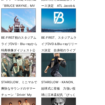
「BRUCE WAYNE」MV
ース決定 ATL Jacob＆
公開
Flo Milliとコラボ
7月31日 23時27分
7月28日 08時00分
BE:FIRST初のスタジアム
BE:FIRST、スタジアムラ
ライブDVD・Blu-rayから
イブDVD＆Blu-rayリリー
特典映像ダイジェスト公
ス決定 自身初のライブ
開
音源CDも収録
7月26日 12時42分
7月21日 13時56分
STARGLOW、ミニマルで
STARGLOW・KANON、
爽快なサウンドのサマー
始球式に登板 力強い投
チューン「Drivin' My
球に江本孟紀氏「びっく
Life」ティザー映像第２
りです」