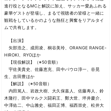
進行役となるMCと解説に加え、サッカー愛あふれる
豪華ゲストが登場し、まるで視聴者の皆様と一緒に
観戦をしているかのような熱狂と興奮をリアルタイ
ムで共有します。
【出演】
矢部浩之、成田凌、桐谷美玲、ORANGE RANGE-
HIROKI、RYOほか
【現役解説】（※50音順）
宇佐美貴史、佐藤恵充、田中パウロ淳一、谷晃
生、吉田豊ほか
【解説】（※50音順）
内田篤人、岩政大樹、大久保嘉人、佐藤寿人、鈴
木隆行、田中マルクス闘莉王、鄭大世、坪井慶介、
中澤佑二、中山雅史、福田正博、福西崇史、松井大