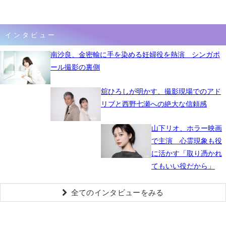
インタビュー
南沙良、金密輸に手を染める妊婦役を熱演 シンガポ
ール撮影の裏側
舘ひろしが明かす、撮影現場でのアド
リブと西野七瀬への絶大な信頼感
山下リオ、ホラー映画
で主演 心霊現象も役
に活かす「取り憑かれ
てもいい役だから」
全てのインタビューをみる