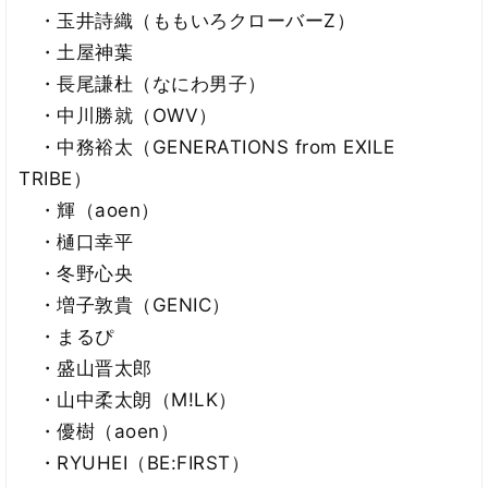
・玉井詩織（ももいろクローバーZ）
・土屋神葉
・長尾謙杜（なにわ男子）
・中川勝就（OWV）
・中務裕太（GENERATIONS from EXILE
TRIBE）
・輝（aoen）
・樋口幸平
・冬野心央
・増子敦貴（GENIC）
・まるぴ
・盛山晋太郎
・山中柔太朗（M!LK）
・優樹（aoen）
・RYUHEI（BE:FIRST）