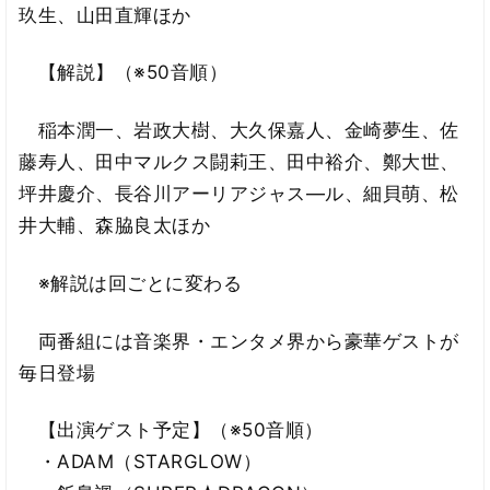
玖生、山田直輝ほか
【解説】（※50音順）
稲本潤一、岩政大樹、大久保嘉人、金崎夢生、佐
藤寿人、田中マルクス闘莉王、田中裕介、鄭大世、
坪井慶介、長谷川アーリアジャス―ル、細貝萌、松
井大輔、森脇良太ほか
※解説は回ごとに変わる
両番組には音楽界・エンタメ界から豪華ゲストが
毎日登場
【出演ゲスト予定】（※50音順）
・ADAM（STARGLOW）