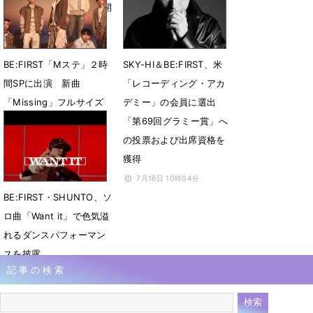
弾公開 MVプレミア公開
7月18日 19時07分
決定
7月19日 21時01分
BE:FIRST「Mステ」２時
SKY-HI＆BE:FIRST、米
間SPに出演 新曲
「レコーディング・アカ
「Missing」フルサイズ
デミー」の会員に選出
で生パフォ
「第69回グラミー賞」へ
の投票および出席資格を
7月18日 11時08分
獲得
7月16日 10時04分
BE:FIRST・SHUNTO、ソ
ロ曲「Want it」で色気溢
れるダンスパフォーマン
スを披露
記事の検索
7月14日 21時08分