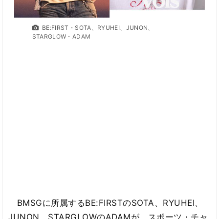
BE:FIRST・SOTA、RYUHEI、JUNON、
STARGLOW・ADAM
BMSGに所属するBE:FIRSTのSOTA、RYUHEI、
JUNON、STARGLOWのADAMが、スポーツ・チャ