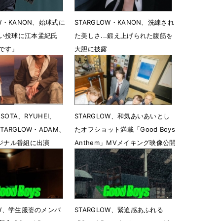
OW・KANON、始球式に
STARGLOW・KANON、洗練され
い投球に江本孟紀氏
た美しさ...鍛え上げられた腹筋を
です」
大胆に披露
19時07分
6月24日 14時24分
・SOTA、RYUHEI、
STARGLOW、和気あいあいとし
STARGLOW・ADAM、
たオフショット満載「Good Boys
リジナル番組に出演
Anthem」MVメイキング映像公開
18時22分
5月28日 20時03分
OW、学生服姿のメンバ
STARGLOW、緊迫感あふれる