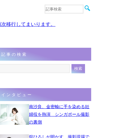
音楽
エンタメ
、順次移行してまいります。
インタビュー
動画
連載
フォト
記事の検索
インタビュー
南沙良、金密輸に手を染める妊
婦役を熱演 シンガポール撮影
の裏側
舘ひろしが明かす、撮影現場で