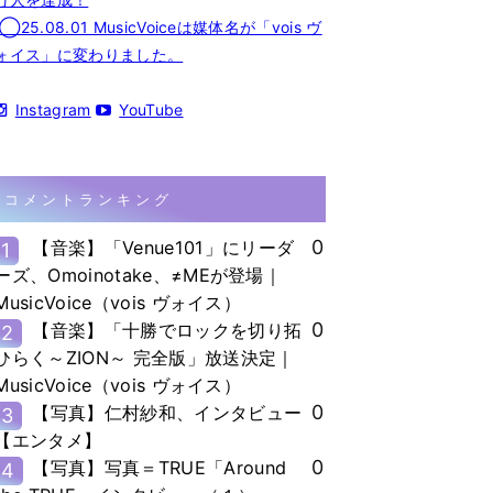
◯25.08.01 MusicVoiceは媒体名が「vois ヴ
ォイス」に変わりました。
Instagram
YouTube
コメントランキング
0
【音楽】「Venue101」にリーダ
1
ーズ、Omoinotake、≠MEが登場｜
MusicVoice（vois ヴォイス）
0
【音楽】「十勝でロックを切り拓
2
ひらく～ZION～ 完全版」放送決定｜
MusicVoice（vois ヴォイス）
0
【写真】仁村紗和、インタビュー
3
【エンタメ】
0
【写真】写真＝TRUE「Around
4