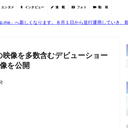
エンタメ
インタビュー
連 載
フォト
動 画
sjp.me」へ新しくなります。８月１日から並行運用していき
開の映像を多数含むデビューショー
像を公開
分