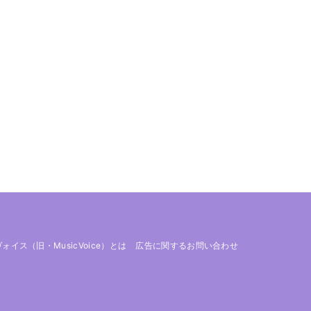
 ヴォイス（旧・MusicVoice）とは
広告に関するお問い合わせ