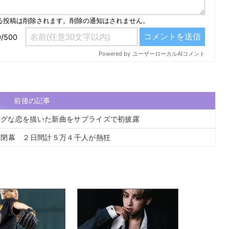
前後の記事
リングな恋を描いた新曲をサプライズで初披露
」閉幕 ２日間計５万４千人が熱狂