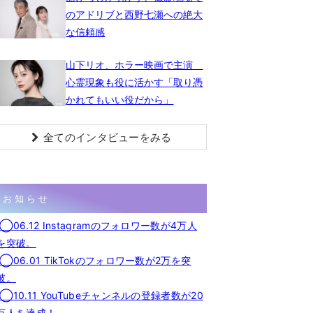
のアドリブと西野七瀬への絶大
な信頼感
山下リオ、ホラー映画で主演
心霊現象も役に活かす「取り憑
かれてもいい役だから」
全てのインタビューをみる
お知らせ
◯06.12 Instagramのフォロワー数が4万人
を突破。
◯06.01 TikTokのフォロワー数が2万を突
破。
◯10.11 YouTubeチャンネルの登録者数が20
万人を達成！