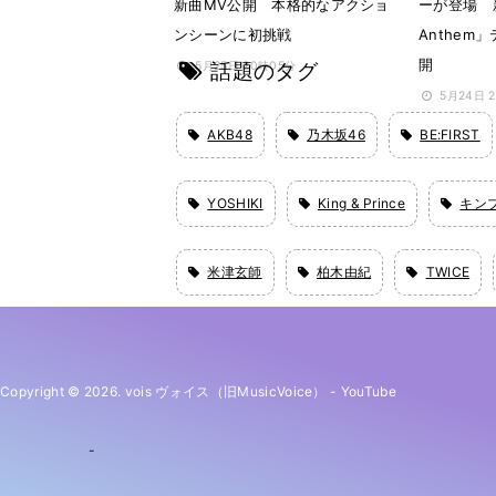
新曲MV公開 本格的なアクショ
ーが登場 新
ンシーンに初挑戦
Anthem
開
話題のタグ
5月25日 20時05分
5月24日 
AKB48
乃木坂46
BE:FIRST
YOSHIKI
King & Prince
キン
米津玄師
柏木由紀
TWICE
Copyright © 2026. vois ヴォイス（旧MusicVoice）
-
YouTube
-