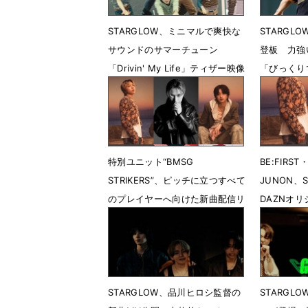
STARGLOW、ミニマルで爽快な
STARGL
サウンドのサマーチューン
登板 力強
「Drivin' My Life」ティザー映像
「びっくり
第２弾公開 MVプレミア公開決
7月18日 
定
7月19日 21時01分
特別ユニット“BMSG
BE:FIRST
STRIKERS”、ピッチに立つすべて
JUNON、
のプレイヤーへ向けた新曲配信リ
DAZNオ
リース決定
6月10日 
6月24日 12時02分
STARGLOW、品川ヒロシ監督の
STARGL