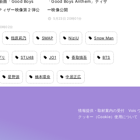
曲「Good Boys
「Good Boys Anthem」ティザ
」ティザー映像第２弾公
ー映像公開
5月23日 20時01分
20時02分
指原莉乃
SMAP
NiziU
Snow Man
プリ
STU48
JO1
香取慎吾
BTS
星野源
橋本環奈
中居正広
情報提供・取材案内の受付
Vois
クッキー（cookie）使用について