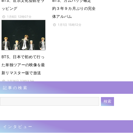
BTS、世宗文化会館をラ
BTS、カムバック確定
ッピング
約３年９カ月ぶりの完全
体アルバム
1月6日 12時07分
1月1日 15時12分
BTS、日本で初めて行っ
た単独ツアーの映像を最
新リマスター版で放送
2月26日 23時32分
記事の検索
インタビュー