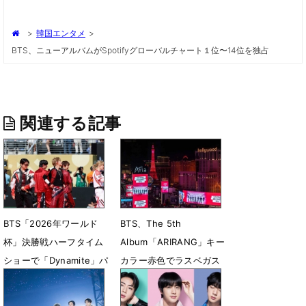
>
韓国エンタメ
>
BTS、ニューアルバムがSpotifyグローバルチャート１位〜14位を独占
関連する記事
BTS「2026年ワールド
BTS、The 5th
杯」決勝戦ハーフタイム
Album「ARIRANG」キー
ショーで「Dynamite」パ
カラー赤色でラスベガス
フォ
全域を席巻
7月20日 13時03分
5月25日 22時00分