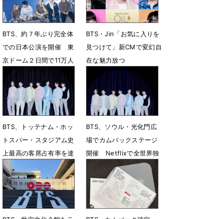
BTS、約７年ぶり完全体
BTS・Jin「お気に入りを
での日本公演を開催 東
見つけて」新CMで変幻自
京ドーム２日間で11万人
在な魅力放つ
を動員
4月1日 19時00分
4月19日 19時36分
BTS、トッテナム・ホッ
BTS、ソウル・光化門広
トスパー・スタジアム史
場でカムバックステージ
上最高の客席占有率を達
開催 Netflixで全世界独
成
占生中継
2月9日 14時00分
2月3日 13時54分