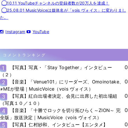
◯10.11 YouTubeチャンネルの登録者数が20万人を達成！
◯25.08.01 MusicVoiceは媒体名が「vois ヴォイス」に変わりまし
た。
Instagram
YouTube
コメントランキング
0
【写真】写真・「Stay Together」インタビュー
1
（２）
0
【音楽】「Venue101」にリーダーズ、Omoinotake、
2
≠MEが登場｜MusicVoice（vois ヴォイス）
0
【写真】紅白出場者決定、会見に出席した初出場組
3
（写真１０／１０）
0
【音楽】「十勝でロックを切り拓ひらく～ZION～ 完
4
全版」放送決定｜MusicVoice（vois ヴォイス）
0
【写真】仁村紗和、インタビュー【エンタメ】
5