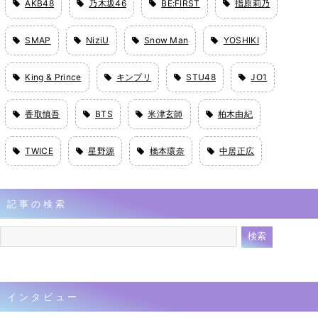
AKB48
乃木坂46
BE:FIRST
指原莉乃
SMAP
NiziU
Snow Man
YOSHIKI
King & Prince
キンプリ
STU48
JO1
香取慎吾
BTS
米津玄師
柏木由紀
TWICE
星野源
橋本環奈
中居正広
記事の検索
インタビュー