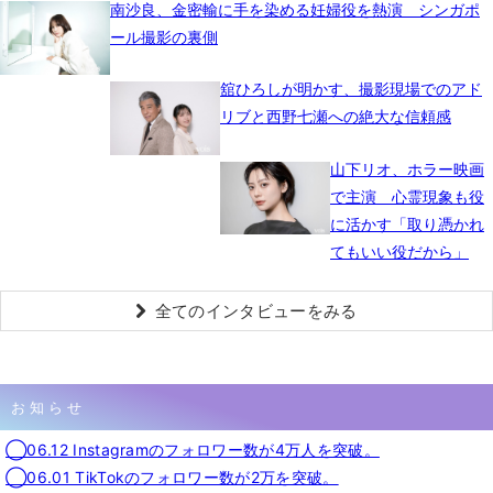
南沙良、金密輸に手を染める妊婦役を熱演 シンガポ
ール撮影の裏側
舘ひろしが明かす、撮影現場でのアド
リブと西野七瀬への絶大な信頼感
山下リオ、ホラー映画
で主演 心霊現象も役
に活かす「取り憑かれ
てもいい役だから」
全てのインタビューをみる
お知らせ
◯06.12 Instagramのフォロワー数が4万人を突破。
◯06.01 TikTokのフォロワー数が2万を突破。