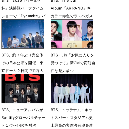
BTS「2026年ワールド
BTS、The 5th
杯」決勝戦ハーフタイム
Album「ARIRANG」キー
ショーで「Dynamite」パ
カラー赤色でラスベガス
フォ
全域を席巻
7月20日 13時03分
5月25日 22時00分
BTS、約７年ぶり完全体
BTS・Jin「お気に入りを
での日本公演を開催 東
見つけて」新CMで変幻自
京ドーム２日間で11万人
在な魅力放つ
を動員
4月1日 19時00分
4月19日 19時36分
BTS、ニューアルバムが
BTS、トッテナム・ホッ
Spotifyグローバルチャー
トスパー・スタジアム史
ト１位〜14位を独占
上最高の客席占有率を達