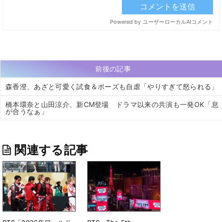
前後の記事
森香澄、あざと可愛く試食＆ポーズも自虐「やりすぎて怒られる」
橋本環奈と山田涼介、新CM登場 ドラマ以来の共演も一発OK「息
が合うなぁ」
関連する記事