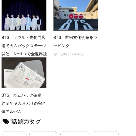
成
3月22日 18時39分
2月9日 14時00分
BTS、ソウル・光化門広
BTS、世宗文化会館をラ
場でカムバックステージ
ッピング
開催 Netflixで全世界独
1月6日 12時07分
占生中継
2月3日 13時54分
BTS、カムバック確定
約３年９カ月ぶりの完全
体アルバム
話題のタグ
1月1日 15時12分