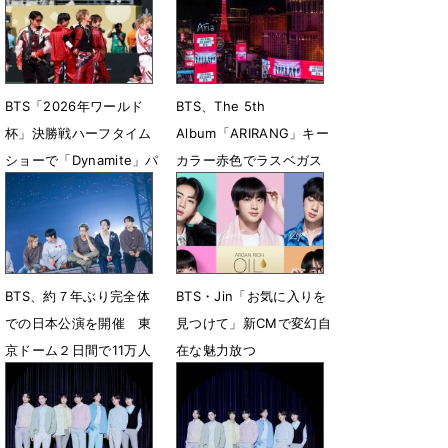
BTS「2026年ワールド
BTS、The 5th
杯」決勝戦ハーフタイム
Album「ARIRANG」キー
ショーで「Dynamite」パ
カラー赤色でラスベガス
フォ
全域を席巻
7月20日 13時03分
5月25日 22時00分
BTS、約７年ぶり完全体
BTS・Jin「お気に入りを
での日本公演を開催 東
見つけて」新CMで変幻自
京ドーム２日間で11万人
在な魅力放つ
を動員
4月1日 19時00分
4月19日 19時36分