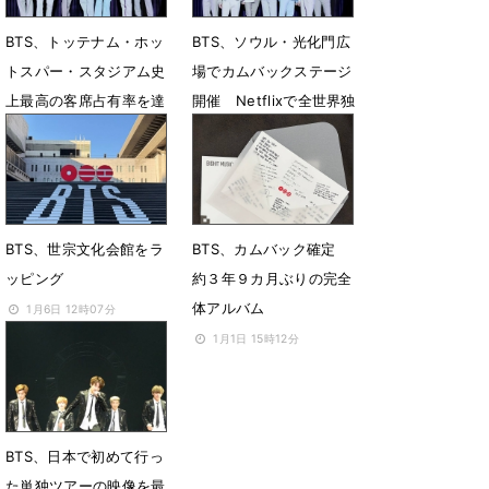
BTS、トッテナム・ホッ
BTS、ソウル・光化門広
トスパー・スタジアム史
場でカムバックステージ
上最高の客席占有率を達
開催 Netflixで全世界独
成
占生中継
2月9日 14時00分
2月3日 13時54分
BTS、世宗文化会館をラ
BTS、カムバック確定
ッピング
約３年９カ月ぶりの完全
体アルバム
1月6日 12時07分
1月1日 15時12分
BTS、日本で初めて行っ
た単独ツアーの映像を最