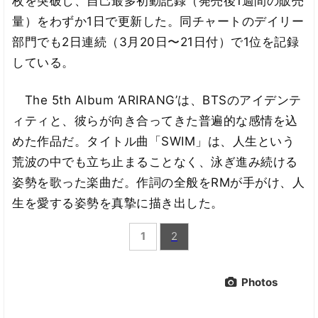
枚を突破し、自己最多初動記録（発売後1週間の販売
量）をわずか1日で更新した。同チャートのデイリー
部門でも2日連続（3月20日〜21日付）で1位を記録
している。
The 5th Album ‘ARIRANG’は、BTSのアイデンテ
ィティと、彼らが向き合ってきた普遍的な感情を込
めた作品だ。タイトル曲「SWIM」は、人生という
荒波の中でも立ち止まることなく、泳ぎ進み続ける
姿勢を歌った楽曲だ。作詞の全般をRMが手がけ、人
生を愛する姿勢を真摯に描き出した。
1
2
Photos