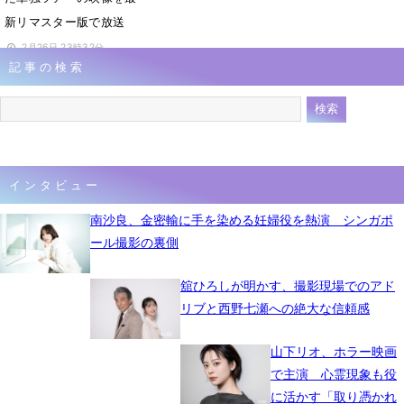
新リマスター版で放送
2月26日 23時32分
記事の検索
インタビュー
南沙良、金密輸に手を染める妊婦役を熱演 シンガポ
ール撮影の裏側
舘ひろしが明かす、撮影現場でのアド
リブと西野七瀬への絶大な信頼感
山下リオ、ホラー映画
で主演 心霊現象も役
に活かす「取り憑かれ