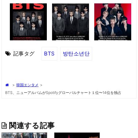
記事タグ
BTS
방탄소년단
>
韓国エンタメ
>
BTS、ニューアルバムがSpotifyグローバルチャート１位〜14位を独占
関連する記事