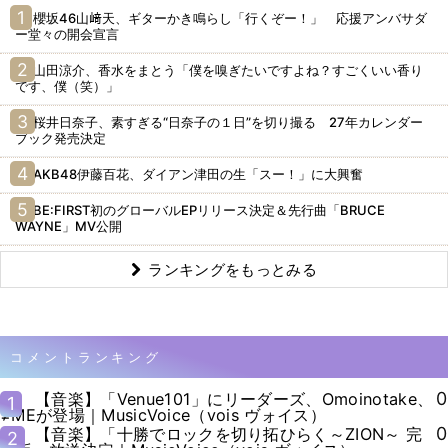
櫻坂46山﨑天、ギターかき鳴らし「行くぞー！」 応援アンバサダ
ー堂々の開会宣言
山田涼介、香水をまとう「僕を嗅ぎたいですよね？すごくいい香り
です、僕（笑）」
桜井日奈子、素すぎる“日奈子の１日”を切り撮る 27年カレンダー
ブック発売決定
AKB48伊藤百花、ダイアン津田の生「スー！」に大興奮
BE:FIRST初のグローバルEPリリース決定＆先行曲「BRUCE
WAYNE」MV公開
ランキングをもっとみる
コメントランキング
0
【音楽】「Venue101」にリーダーズ、Omoinotake、
1
≠MEが登場｜MusicVoice（vois ヴォイス）
0
【音楽】「十勝でロックを切り拓ひらく～ZION～ 完
2