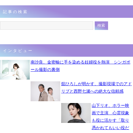
記事の検索
インタビュー
南沙良、金密輸に手を染める妊婦役を熱演 シンガポ
ール撮影の裏側
舘ひろしが明かす、撮影現場でのアド
リブと西野七瀬への絶大な信頼感
山下リオ、ホラー映
画で主演 心霊現象
も役に活かす「取り
憑かれてもいい役だ