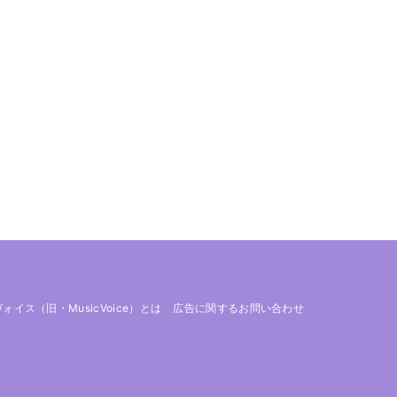
 ヴォイス（旧・MusicVoice）とは
広告に関するお問い合わせ