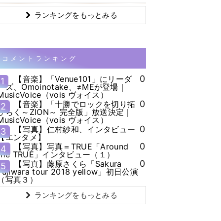
ランキングをもっとみる
コメントランキング
0
【音楽】「Venue101」にリーダ
1
ーズ、Omoinotake、≠MEが登場｜
MusicVoice（vois ヴォイス）
0
【音楽】「十勝でロックを切り拓
2
ひらく～ZION～ 完全版」放送決定｜
MusicVoice（vois ヴォイス）
0
【写真】仁村紗和、インタビュー
3
【エンタメ】
0
【写真】写真＝TRUE「Around
4
the TRUE」インタビュー（１）
0
【写真】藤原さくら「Sakura
5
Fujiwara tour 2018 yellow」初日公演
（写真３）
ランキングをもっとみる