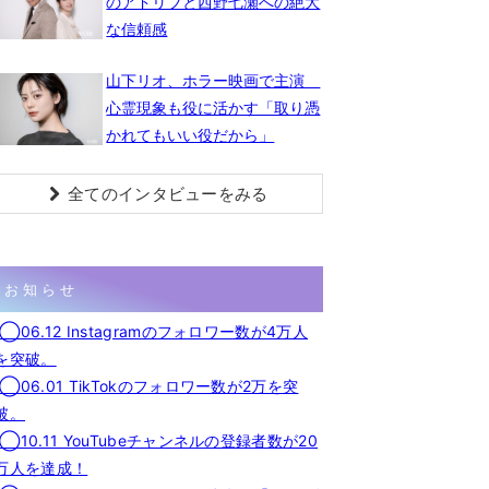
のアドリブと西野七瀬への絶大
な信頼感
山下リオ、ホラー映画で主演
心霊現象も役に活かす「取り憑
かれてもいい役だから」
全てのインタビューをみる
お知らせ
◯06.12 Instagramのフォロワー数が4万人
を突破。
◯06.01 TikTokのフォロワー数が2万を突
破。
◯10.11 YouTubeチャンネルの登録者数が20
万人を達成！