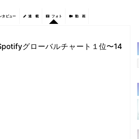
ンタビュー
連 載
フォト
動 画
potifyグローバルチャート１位〜14