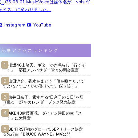
◯25.08.01 MusicVoiceは媒体名が「vois ヴ
ォイス」に変わりました。
Instagram
YouTube
記事アクセスランキング
櫻坂46山﨑天、ギターかき鳴らし「行くぞ
ー！」 応援アンバサダー堂々の開会宣言
山田涼介、香水をまとう「僕を嗅ぎたいで
すよね？すごくいい香りです、僕（笑）」
桜井日奈子、素すぎる“日奈子の１日”を切
り撮る 27年カレンダーブック発売決定
AKB48伊藤百花、ダイアン津田の生「ス
ー！」に大興奮
BE:FIRST初のグローバルEPリリース決定
＆先行曲「BRUCE WAYNE」MV公開