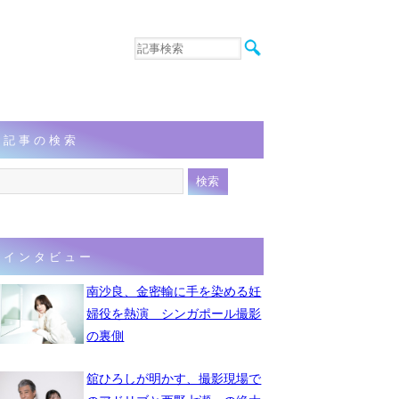
音楽
エンタメ
インタビュー
動画
記事の検索
連載
フォト
インタビュー
南沙良、金密輸に手を染める妊
婦役を熱演 シンガポール撮影
の裏側
舘ひろしが明かす、撮影現場で