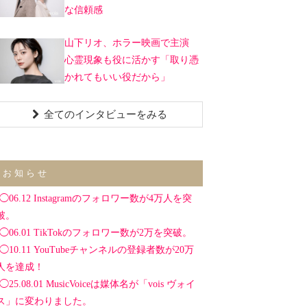
な信頼感
山下リオ、ホラー映画で主演
心霊現象も役に活かす「取り憑
かれてもいい役だから」
全てのインタビューをみる
お知らせ
◯06.12 Instagramのフォロワー数が4万人を突
破。
◯06.01 TikTokのフォロワー数が2万を突破。
◯10.11 YouTubeチャンネルの登録者数が20万
人を達成！
◯25.08.01 MusicVoiceは媒体名が「vois ヴォイ
ス」に変わりました。