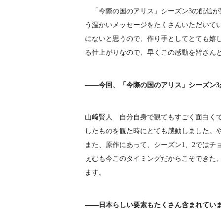
「今際の国のアリス」シーズン3の配信が
う温かいメッセージをたくさんいただいて
にないと思うので、作り手としてとても嬉
る仕上がりなので、早くこの感動を皆さん
――今回、「今際の国のアリス」シーズン
山﨑賢人 自分自身で観てもすごく面白く
したものを観た時にとても感動しました。や
また、原作にあって、シーズン1、2ではチ
ぇむも今このタイミングだからこそできた
ます。
――日本らしい要素もたくさん含まれてい