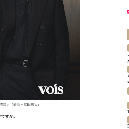
﨑賢人（撮影＝冨田味我）
がですか。