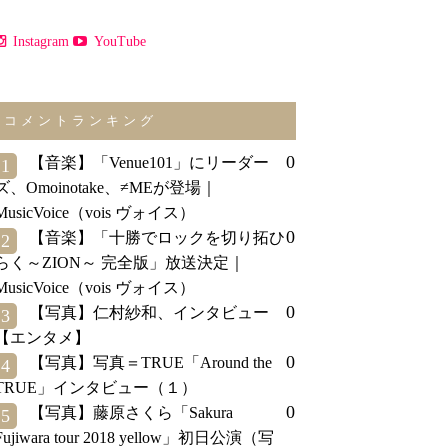
Instagram
YouTube
コメントランキング
0
【音楽】「Venue101」にリーダー
1
ズ、Omoinotake、≠MEが登場｜
MusicVoice（vois ヴォイス）
0
【音楽】「十勝でロックを切り拓ひ
2
らく～ZION～ 完全版」放送決定｜
MusicVoice（vois ヴォイス）
0
【写真】仁村紗和、インタビュー
3
【エンタメ】
0
【写真】写真＝TRUE「Around the
4
TRUE」インタビュー（１）
0
【写真】藤原さくら「Sakura
5
Fujiwara tour 2018 yellow」初日公演（写