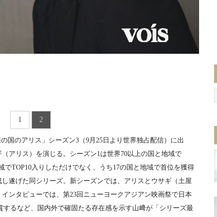
1
2
今際の国のアリス」シーズン3（9月25日より世界独占配信）に出
平（アリス）を演じる。シーズン1は世界70以上の国と地域で
地域でTOP10入りしただけでなく、うち17の国と地域で首位を獲得
成し遂げた同シリーズ。新シーズンでは、アリスとウサギ（土屋
インタビューでは、第23回ニューヨークアジアン映画祭で日本
 Award」を受賞するなど、国内外で確固たる存在感を示す山﨑が「シリーズ最