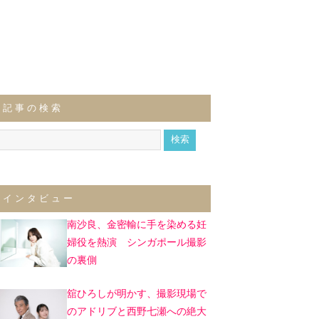
記事の検索
インタビュー
南沙良、金密輸に手を染める妊
婦役を熱演 シンガポール撮影
の裏側
舘ひろしが明かす、撮影現場で
のアドリブと西野七瀬への絶大