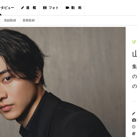
ンタビュー
連 載
フォト
動 画
収録取材
密着取材
集
の
の