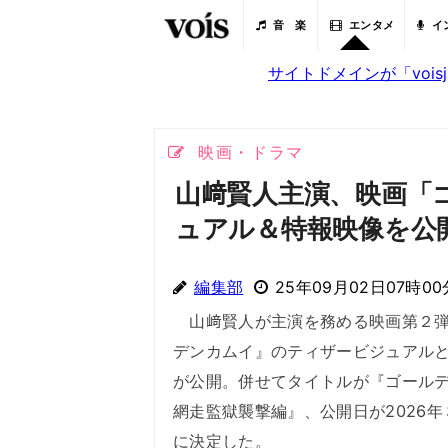
音 楽
エンタメ
イ
サイトドメインが「voi
映画・ドラマ
山﨑賢人主演、映画「
ュアル＆特報映像を公
編集部
25年09月02日07時00
山﨑賢人が主演を務める映画第２弾
デンカムイ』のティザービジュアル
が公開。併せてタイトルが『ゴール
網走監獄襲撃編』、公開日が2026年
に決定した。