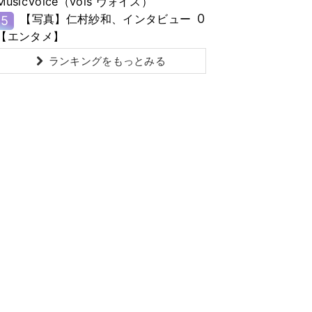
MusicVoice（vois ヴォイス）
0
【写真】仁村紗和、インタビュー
5
【エンタメ】
ランキングをもっとみる