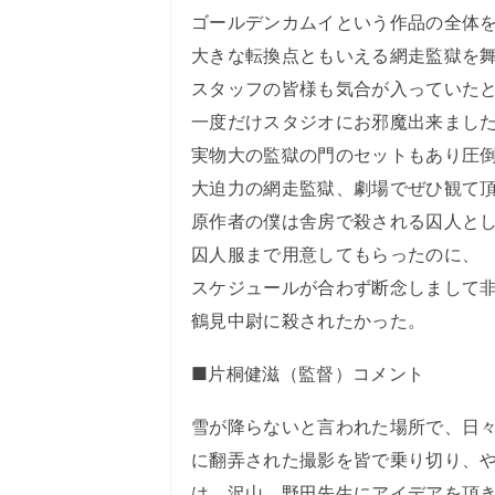
ゴールデンカムイという作品の全体
大きな転換点ともいえる網走監獄を
スタッフの皆様も気合が入っていた
一度だけスタジオにお邪魔出来まし
実物大の監獄の門のセットもあり圧
大迫力の網走監獄、劇場でぜひ観て
原作者の僕は舎房で殺される囚人と
囚人服まで用意してもらったのに、
スケジュールが合わず断念しまして
鶴見中尉に殺されたかった。
■片桐健滋（監督）コメント
雪が降らないと言われた場所で、日
に翻弄された撮影を皆で乗り切り、
は、沢山、野田先生にアイデアを頂