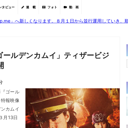
ンタビュー
連 載
フォト
動 画
sjp.me」へ新しくなります。８月１日から並行運用していき
ゴールデンカムイ」ティザービジ
開
分
『ゴール
と特報映像
デンカムイ
３月13日