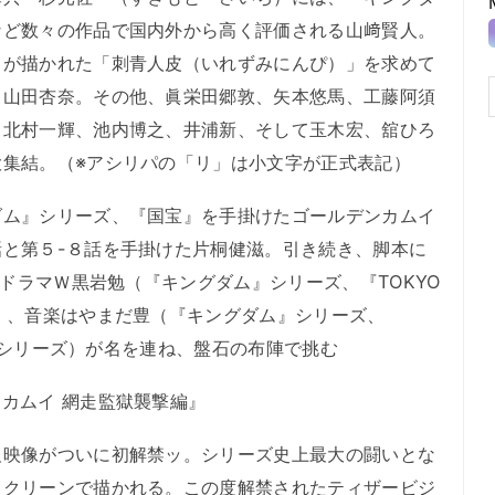
など数々の作品で国内外から高く評価される山﨑賢人。
りが描かれた「刺青人皮（いれずみにんぴ）」を求めて
、山田杏奈。その他、眞栄田郷敦、矢本悠馬、工藤阿須
、北村一輝、池内博之、井浦新、そして玉木宏、舘ひろ
大集結。（※アシリパの「リ」は小文字が正式表記）
ム』シリーズ、『国宝』を手掛けたゴールデンカムイ
と第５-８話を手掛けた片桐健滋。引き続き、脚本に
続ドラマＷ黒岩勉（『キングダム』シリーズ、『TOKYO
）、音楽はやまだ豊（『キングダム』シリーズ、
リス」シリーズ）が名を連ね、盤石の布陣で挑む
カムイ 網走監獄襲撃編』
映像がついに初解禁ッ。シリーズ史上最大の闘いとな
スクリーンで描かれる。この度解禁されたティザービジ