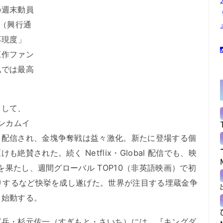
の週末動員
得（興行通
再現度」
原作ファン
化では最高
して、
ンカムイ
・配信され、金塊争奪戦は益々激化。新たに登場する個
賛された。続く Netflix・Global 配信でも、映
りを果たし、週間グローバル TOP10（非英語映画）で初
入りするなど快挙を成し遂げた。世界が注目する埋蔵金争
、始動する。
兵・杉元佐一（すぎもと・さいち）には、『キングダ