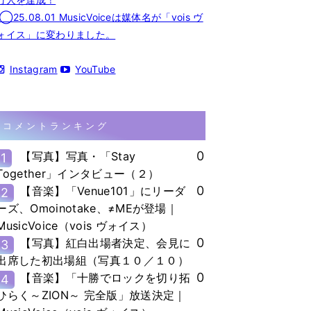
◯25.08.01 MusicVoiceは媒体名が「vois ヴ
ォイス」に変わりました。
Instagram
YouTube
コメントランキング
0
【写真】写真・「Stay
1
Together」インタビュー（２）
0
【音楽】「Venue101」にリーダ
2
ーズ、Omoinotake、≠MEが登場｜
MusicVoice（vois ヴォイス）
0
【写真】紅白出場者決定、会見に
3
出席した初出場組（写真１０／１０）
0
【音楽】「十勝でロックを切り拓
4
ひらく～ZION～ 完全版」放送決定｜