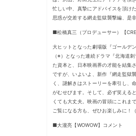
忙しい中、真摯にアドバイスを頂け
思惑が交差する網走監獄襲撃編、是
■松橋真三（プロデューサー）【CRE
大ヒットとなった劇場版『ゴールデンカ
（※）となった連続ドラマ『北海道
た資本と、日本映画界の才能を結集
ですが、いよいよ、新作『網走監獄
く、謎解きはストーリーを牽引し、
がむせびます。そして、必ず笑える
くても大丈夫。映画の冒頭にこれま
ご覧になる方も、ぜひお楽しみに！（
■大瀧亮【WOWOW】コメント