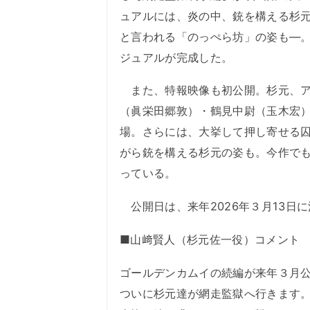
ュアルには、炎の中、銃を構える杉
と言われる「のっぺら坊」の姿も―
ジュアルが完成した。
また、特報映像も初公開。杉元、ア
（眞栄田郷敦）・鶴見中尉（玉木宏
場。さらには、大挙して押し寄せる
がら銃を構える杉元の姿も。今作で
っている。
公開日は、来年2026年３月13日
■山﨑賢人（杉元佐一役）コメント
ゴールデンカムイの続編が来年３月
ついに杉元達が網走監獄へ行きます