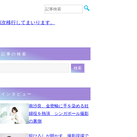
音楽
エンタメ
、順次移行してまいります。
インタビュー
動画
連載
フォト
記事の検索
インタビュー
南沙良、金密輸に手を染める妊
婦役を熱演 シンガポール撮影
の裏側
舘ひろしが明かす、撮影現場で