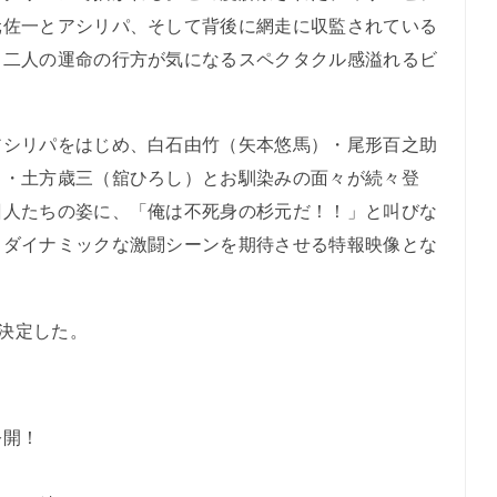
元佐一とアシリパ、そして背後に網走に収監されている
。二人の運命の行方が気になるスペクタクル感溢れるビ
シリパをはじめ、白石由竹（矢本悠馬）・尾形百之助
）・土方歳三（舘ひろし）とお馴染みの面々が続々登
囚人たちの姿に、「俺は不死身の杉元だ！！」と叫びな
もダイナミックな激闘シーンを期待させる特報映像とな
に決定した。
公開！
。