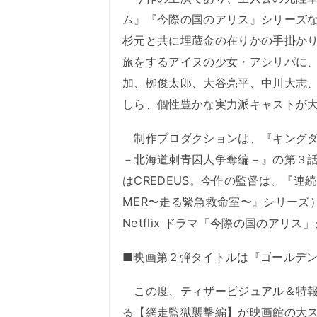
ム』『今際の国のアリス』シリーズ
杉元と共に埋蔵金の在りかの手掛か
旅をするアイヌの少女・アシリパに
加、栁俊太郎、大谷亮平、中川大志
しら、個性豊かな実力派キャストが
制作プロダクションは、『キングダ
－北海道刺青囚人争奪編－』の第３話
はCREDEUS。今作の監督は、『連
MER〜走る緊急救命室〜』シリーズ
Netflix ドラマ「今際の国のア
■映画第２弾タイトルは『ゴールデン
この度、ティザービジュアル＆特報
る【網走監獄襲撃編】が映画館の大