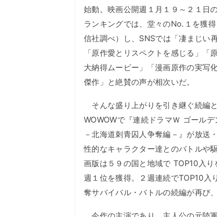
始動。映画公開週１月１９～２１日
ランキングでは、堂々のNo.１を獲
信社調べ）し、SNSでは「凄まじい
「原作愛とリスペクトを感じる」「
大納得ムービー」「漫画原作の実写
傑作」と絶賛の声が相次いだ。
そんな盛り上がりを引き継ぐ続編と
WOWOWで『連続ドラマＷ ゴールデ
－北海道刺青囚人争奪編－』が放送
性的なキャラクター達とのバトルや駆けも絶
画版は５９の国と地域で TOP10入
週１位を獲得。２週連続でTOP10
奪サバイバル・バトルの続編が再び
今作の主演であり、主人公の元陸軍