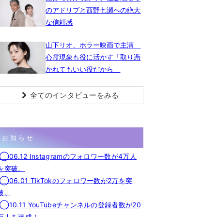
のアドリブと西野七瀬への絶大
な信頼感
山下リオ、ホラー映画で主演
心霊現象も役に活かす「取り憑
かれてもいい役だから」
全てのインタビューをみる
お知らせ
◯06.12 Instagramのフォロワー数が4万人
を突破。
◯06.01 TikTokのフォロワー数が2万を突
破。
◯10.11 YouTubeチャンネルの登録者数が20
万人を達成！