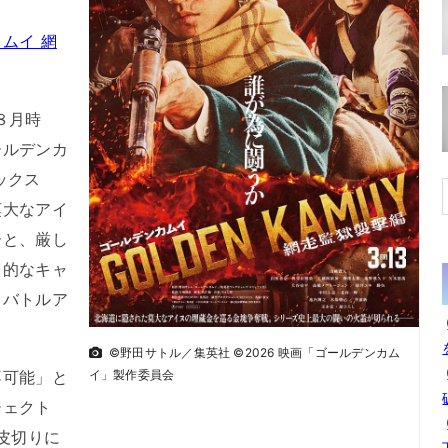
ムイ 網
８月時
ールデンカ
ックス
莫大なアイ
ーと、厳し
力的なキャ
・バトルア
©野田サトル／集英社 ©2026 映画「ゴールデンカム
可能」と
イ」製作委員会
ジェクト
皮切りに