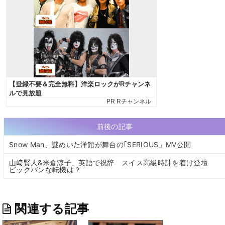
前後の記事
Snow Man、謎めいた洋館が舞台の｢SERIOUS」MV公開
山﨑賢人&米倉涼子、英語で祝辞 スイス高級時計を着け登壇
ビックバンな転機は？
関連する記事