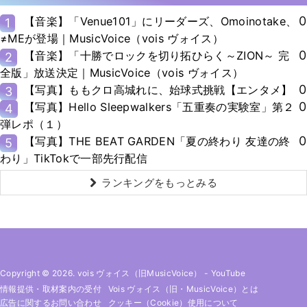
0
【音楽】「Venue101」にリーダーズ、Omoinotake、
1
≠MEが登場｜MusicVoice（vois ヴォイス）
0
【音楽】「十勝でロックを切り拓ひらく～ZION～ 完
2
全版」放送決定｜MusicVoice（vois ヴォイス）
0
【写真】ももクロ高城れに、始球式挑戦【エンタメ】
3
0
【写真】Hello Sleepwalkers「五重奏の実験室」第２
4
弾レポ（１）
0
【写真】THE BEAT GARDEN「夏の終わり 友達の終
5
わり」TikTokで一部先行配信
ランキングをもっとみる
Copyright © 2026. vois ヴォイス（旧MusicVoice）
-
YouTube
情報提供・取材案内の受付
Vois ヴォイス（旧・MusicVoice）とは
広告に関するお問い合わせ
クッキー（cookie）使用について