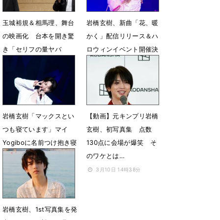
玉城裕規＆相馬理、舞台
岩橋玄樹、新曲「花、暖
の映画化 台本を開き驚
かく」配信リリース＆ハ
き「セリフの量ヤバ
ロウィンイベント開催決
ッ！」
定
4月20日 15時46分
7月1日 07時00分
岩橋玄樹「マックスとい
【動画】元キンプリ岩橋
つも寝ています」マイ
玄樹、初写真集 点数
Yogiboに名前つけ抱き寝
130点に会場が爆笑 そ
のワケとは…
6月3日 08時44分
3月10日 14時38分
岩橋玄樹、1st写真集を発