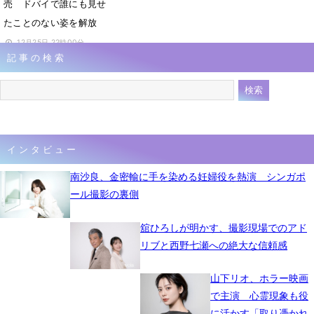
売 ドバイで誰にも見せ
たことのない姿を解放
12月25日 22時00分
記事の検索
インタビュー
南沙良、金密輸に手を染める妊婦役を熱演 シンガポ
ール撮影の裏側
舘ひろしが明かす、撮影現場でのアド
リブと西野七瀬への絶大な信頼感
山下リオ、ホラー映画
で主演 心霊現象も役
に活かす「取り憑かれ