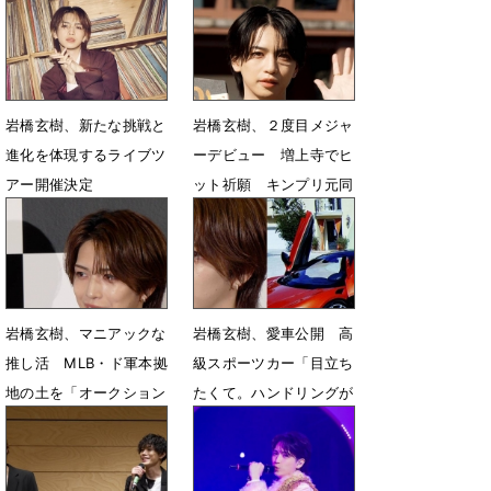
岩橋玄樹、新たな挑戦と
岩橋玄樹、２度目メジャ
進化を体現するライブツ
ーデビュー 増上寺でヒ
アー開催決定
ット祈願 キンプリ元同
僚への思いも「親友でラ
6月4日 23時00分
イバル」
2月10日 14時46分
岩橋玄樹、マニアックな
岩橋玄樹、愛車公開 高
推し活 MLB・ド軍本拠
級スポーツカー「目立ち
地の土を「オークション
たくて。ハンドリングが
で買ってる」
いい」
5月17日 18時23分
5月16日 13時36分