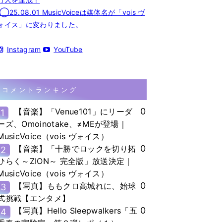
◯25.08.01 MusicVoiceは媒体名が「vois ヴ
ォイス」に変わりました。
Instagram
YouTube
コメントランキング
0
【音楽】「Venue101」にリーダ
1
ーズ、Omoinotake、≠MEが登場｜
MusicVoice（vois ヴォイス）
0
【音楽】「十勝でロックを切り拓
2
ひらく～ZION～ 完全版」放送決定｜
MusicVoice（vois ヴォイス）
0
【写真】ももクロ高城れに、始球
3
式挑戦【エンタメ】
0
【写真】Hello Sleepwalkers「五
4