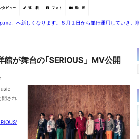
ンタビュー
連 載
フォト
動 画
sjp.me」へ新しくなります。８月１日から並行運用していき
洋館が舞台の｢SERIOUS」MV公開
分
sic
ア公開され
IOUS’