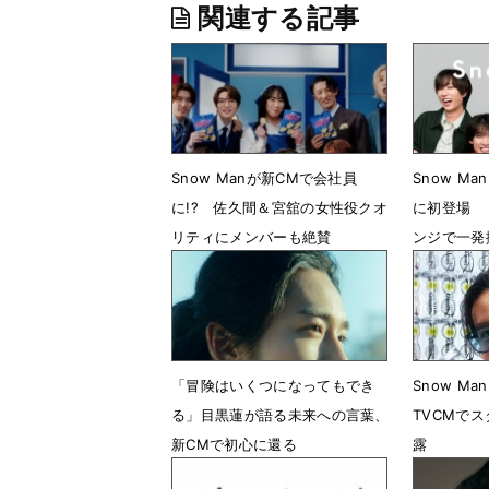
関連する記事
Snow Manが新CMで会社員
Snow Man
に!? 佐久間＆宮舘の女性役クオ
に初登場 
リティにメンバーも絶賛
ンジで一発
7月30日 06時00分
7月24日 
「冒険はいくつになってもでき
Snow Ma
る」目黒蓮が語る未来への言葉、
TVCMで
新CMで初心に還る
露
7月1日 13時10分
6月30日 