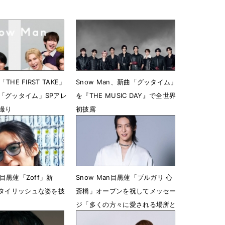
「THE FIRST TAKE」
Snow Man、新曲「グッタイム」
「グッタイム」SPアレ
を『THE MUSIC DAY』で全世界
撮り
初披露
18時10分
7月4日 22時00分
n目黒蓮「Zoff」新
Snow Man目黒蓮「ブルガリ 心
スタイリッシュな姿を披
斎橋」オープンを祝してメッセー
ジ「多くの方々に愛される場所と
なりますように」
06時00分