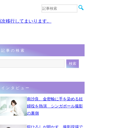
音楽
エンタメ
、順次移行してまいります。
インタビュー
動画
連載
フォト
記事の検索
インタビュー
南沙良、金密輸に手を染める妊
婦役を熱演 シンガポール撮影
の裏側
舘ひろしが明かす、撮影現場で