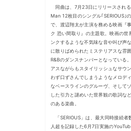
同曲は、7月23日にリリースされるS
Man 12枚目のシングル｢SERIOUS
で、渡辺翔太が主演を務める映画『
ク 恐い間取り』の主題歌。映画の世
ンクするような不気味な音や叫び声
に散りばめられたミステリアスな雰
R&Bのダンスナンバーとなっている
アスながらもスタイリッシュなサウ
わず口ずさんでしまうようなメロデ
なベースラインのグルーヴ、そして
した引力と謎めいた世界観の歌詞な
のある楽曲。
「SERIOUS」は、最大同時接続者数
人超を記録した6月7日実施のYouTube生配信