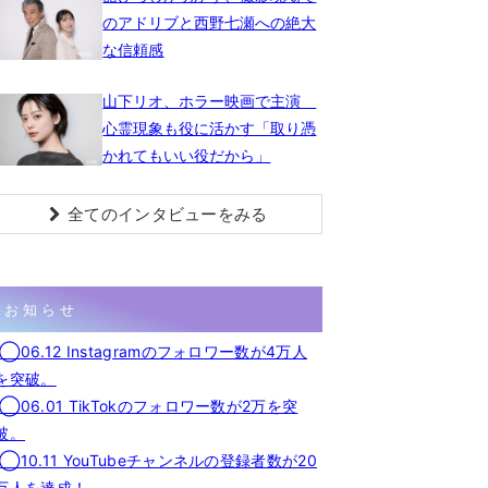
のアドリブと西野七瀬への絶大
な信頼感
山下リオ、ホラー映画で主演
心霊現象も役に活かす「取り憑
かれてもいい役だから」
全てのインタビューをみる
お知らせ
◯06.12 Instagramのフォロワー数が4万人
を突破。
◯06.01 TikTokのフォロワー数が2万を突
破。
◯10.11 YouTubeチャンネルの登録者数が20
万人を達成！