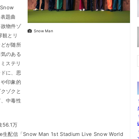
now
｣の表題曲
事故物件ゾ
Snow Man
界観とリ
などが随所
囲気のある
。ミステリ
ンドに、思
ィや印象的
ゾクゾクと
ど、中毒性
56.1万
「Snow Man 1st Stadium Live Snow World