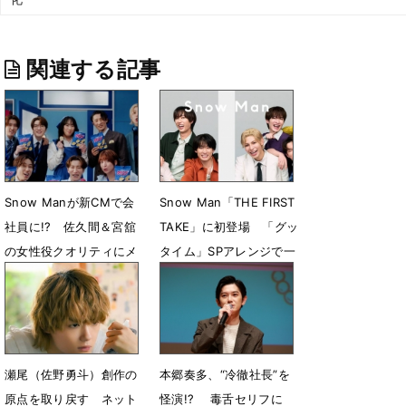
関連する記事
Snow Manが新CMで会
Snow Man「THE FIRST
社員に!? 佐久間＆宮舘
TAKE」に初登場 「グッ
の女性役クオリティにメ
タイム」SPアレンジで一
ンバーも絶賛
発撮り
7月30日 06時00分
7月24日 18時10分
瀬尾（佐野勇斗）創作の
本郷奏多、“冷徹社長”を
原点を取り戻す ネット
怪演!? 毒舌セリフに