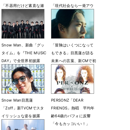
「不器用だけど素直な瀬
「現代社会なら一発アウ
尾きゅんかわいい」
ト」
7月22日 13時46分
7月7日 08時00分
Snow Man、新曲「グッ
「冒険はいくつになって
タイム」を『THE MUSIC
もできる」目黒蓮が語る
DAY』で全世界初披露
未来への言葉、新CMで初
心に還る
7月4日 22時00分
7月1日 13時10分
Snow Man目黒蓮
PERSONZ「DEAR
「Zoff」新TVCMでスタ
FRIENDS」熱唱 平均年
イリッシュな姿を披露
齢64歳のパフォに反響
「今もカッコいい！」
6月30日 06時00分