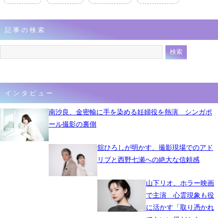
記事の検索
インタビュー
南沙良、金密輸に手を染める妊婦役を熱演 シンガポ
ール撮影の裏側
舘ひろしが明かす、撮影現場でのアド
リブと西野七瀬への絶大な信頼感
山下リオ、ホラー映画
で主演 心霊現象も役
に活かす「取り憑かれ