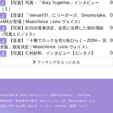
0
【写真】写真・「Stay Together」インタビュー
1
（２）
0
【音楽】「Venue101」にリーダーズ、Omoinotake、
2
≠MEが登場｜MusicVoice（vois ヴォイス）
0
【写真】紅白出場者決定、会見に出席した初出場組
3
（写真１０／１０）
0
【音楽】「十勝でロックを切り拓ひらく～ZION～ 完
4
全版」放送決定｜MusicVoice（vois ヴォイス）
0
【写真】仁村紗和、インタビュー【エンタメ】
5
ランキングをもっとみる
Copyright © 2026. vois ヴォイス（旧MusicVoice）
-
YouTube
情報提供・取材案内の受付
Vois ヴォイス（旧・MusicVoice）とは
広告に関するお問い合わせ
クッキー（cookie）使用について