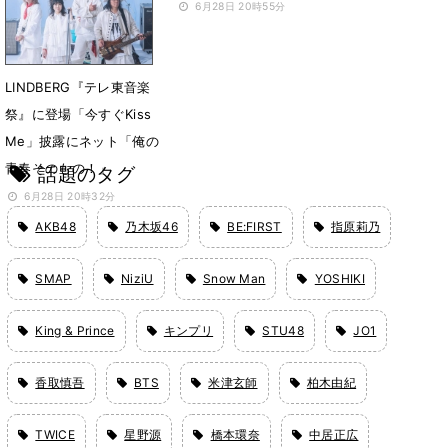
6月28日 20時55分
LINDBERG『テレ東音楽
祭』に登場「今すぐKiss
Me」披露にネット「俺の
青春そのもの！」
話題のタグ
6月28日 20時32分
AKB48
乃木坂46
BE:FIRST
指原莉乃
SMAP
NiziU
Snow Man
YOSHIKI
King & Prince
キンプリ
STU48
JO1
香取慎吾
BTS
米津玄師
柏木由紀
TWICE
星野源
橋本環奈
中居正広