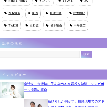
King & Prince
キンプリ
STU48
JO1
香取慎吾
BTS
米津玄師
柏木由紀
TWICE
星野源
橋本環奈
中居正広
記事の検索
インタビュー
南沙良、金密輸に手を染める妊婦役を熱演 シンガポ
ール撮影の裏側
舘ひろしが明かす、撮影現場でのアド