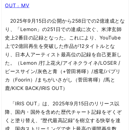
OUT」MV
2025年9月15日の公開から258日での2億達成とな
り、「Lemon」の251日での達成に次ぐ、米津玄師
史上2番目の記録となった。これにより、YouTube
上で2億回再生を突破した作品が12タイトルとな
り、日本人アーティスト最高位の記録を自己更新し
た。（Lemon /打上花火/アイネクライネ/LOSER /
ピースサイン/灰色と青（+菅田将暉）/感電/パプリ
カ（Foorin）/まちがいさがし（菅田将暉）/馬と
鹿/KICK BACK/IRIS OUT）
「IRIS OUT」は、2025年9月15日のリリース以
降、国内・国外を含めた歴代チャート記録をぞくぞ
くと塗り替え、“歴代最高記録”を樹立する快挙を達
成。国内ストリーミングで史上最高の週間再生数、