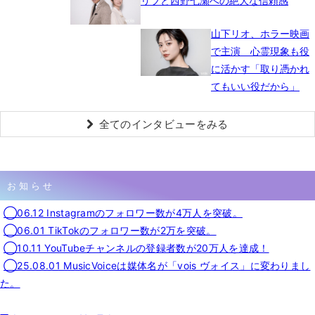
リブと西野七瀬への絶大な信頼感
山下リオ、ホラー映画
で主演 心霊現象も役
に活かす「取り憑かれ
てもいい役だから」
全てのインタビューをみる
お知らせ
◯06.12 Instagramのフォロワー数が4万人を突破。
◯06.01 TikTokのフォロワー数が2万を突破。
◯10.11 YouTubeチャンネルの登録者数が20万人を達成！
◯25.08.01 MusicVoiceは媒体名が「vois ヴォイス」に変わりまし
た。