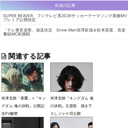
前後の記事
SUPER BEAVER、フジテレビ系2026サッカーテーマソング新曲MV
プレミア公開決定
「テレ東音楽祭」放送決定 Snow Man深澤辰哉＆松本若菜、音楽
番組MC初挑戦
関連する記事
米津玄師「夜鷹」×『キン
米津玄師『キングダム 魂
グダム 魂の決戦』公開記
の決戦』主題歌 描き下
念PV解禁
ろしジャケ写公開
7月31日 22時31分
7月13日 00時03分