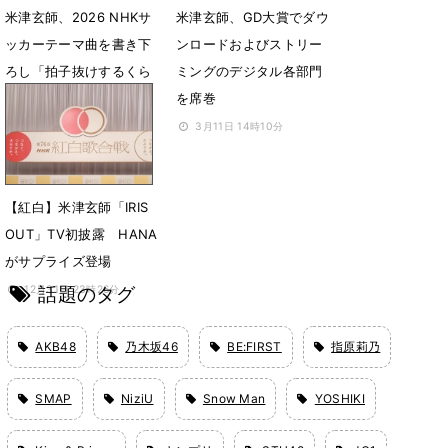
米津玄師、2026 NHKサ
米津玄師、GD大賞でダウ
ッカーテーマ曲を書き下
ンロードおよびストリー
ろし「拍子抜けするくら
ミングのデジタル各部門
い個人的な曲でした」
を席巻
4月28日 07時00分
3月11日 14時10分
【紅白】米津玄師「IRIS
OUT」TV初披露 HANA
がサプライズ登場
話題のタグ
12月31日 23時26分
AKB48
乃木坂46
BE:FIRST
指原莉乃
SMAP
NiziU
Snow Man
YOSHIKI