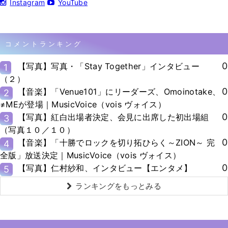
Instagram
YouTube
コメントランキング
0
【写真】写真・「Stay Together」インタビュー
1
（２）
0
【音楽】「Venue101」にリーダーズ、Omoinotake、
2
≠MEが登場｜MusicVoice（vois ヴォイス）
0
【写真】紅白出場者決定、会見に出席した初出場組
3
（写真１０／１０）
0
【音楽】「十勝でロックを切り拓ひらく～ZION～ 完
4
全版」放送決定｜MusicVoice（vois ヴォイス）
0
【写真】仁村紗和、インタビュー【エンタメ】
5
ランキングをもっとみる