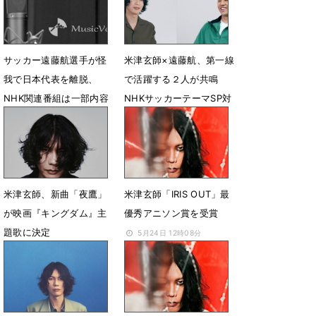
サッカー遠藤航選手が怪
米津玄師×遠藤航、第一線
我で日本代表を離脱、
で活躍する２人が共鳴
NHK関連番組は一部内容
NHKサッカーテーマSP対
変更および放送中止へ
談の放送が決定
6月13日 21時30分
6月12日 06時00分
米津玄師、新曲「夜鷹」
米津玄師「IRIS OUT」最
が映画『キングダム』主
優秀アニソン賞を受賞
題歌に決定
5月24日 12時08分
5月27日 06時30分