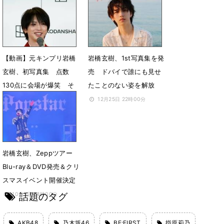
いい」
6月3日 08時44分
5月16日 13時36分
【動画】元キンプリ岩橋
岩橋玄樹、1st写真集を発
玄樹、初写真集 点数
売 ドバイで誰にも見せ
130点に会場が爆笑 そ
たことのない姿を解放
のワケとは…
12月25日 22時00分
3月10日 14時38分
岩橋玄樹、Zeppツアー
Blu-ray＆DVD発売＆クリ
スマスイベント開催決定
話題のタグ
10月5日 14時00分
AKB48
乃木坂46
BE:FIRST
指原莉乃