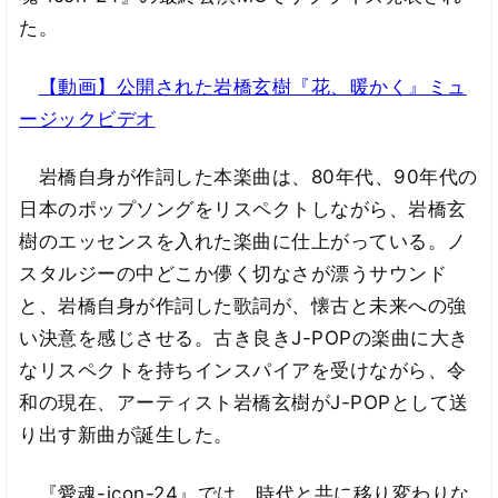
た。
【動画】公開された岩橋玄樹『花、暖かく』ミュ
ージックビデオ
岩橋自身が作詞した本楽曲は、80年代、90年代の
日本のポップソングをリスペクトしながら、岩橋玄
樹のエッセンスを入れた楽曲に仕上がっている。ノ
スタルジーの中どこか儚く切なさが漂うサウンド
と、岩橋自身が作詞した歌詞が、懐古と未来への強
い決意を感じさせる。古き良きJ-POPの楽曲に大き
なリスペクトを持ちインスパイアを受けながら、令
和の現在、アーティスト岩橋玄樹がJ-POPとして送
り出す新曲が誕生した。
『愛魂-icon-24』では、時代と共に移り変わりな