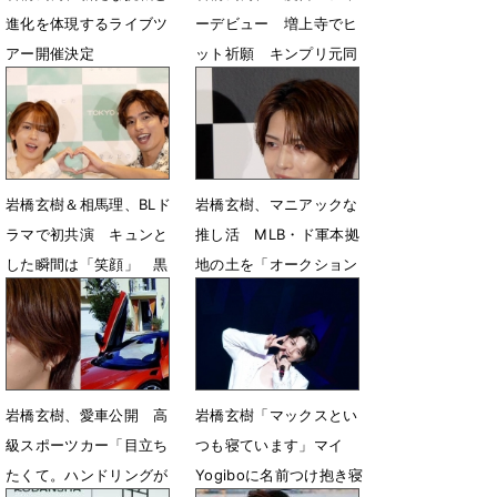
進化を体現するライブツ
ーデビュー 増上寺でヒ
アー開催決定
ット祈願 キンプリ元同
僚への思いも「親友でラ
6月4日 23時00分
イバル」
2月10日 14時46分
岩橋玄樹＆相馬理、BLド
岩橋玄樹、マニアックな
ラマで初共演 キュンと
推し活 MLB・ド軍本拠
した瞬間は「笑顔」 黒
地の土を「オークション
歴史も公開
で買ってる」
6月13日 05時46分
5月17日 18時23分
岩橋玄樹、愛車公開 高
岩橋玄樹「マックスとい
級スポーツカー「目立ち
つも寝ています」マイ
たくて。ハンドリングが
Yogiboに名前つけ抱き寝