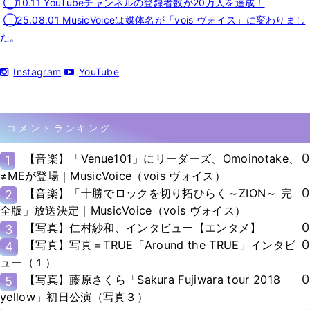
◯10.11 YouTubeチャンネルの登録者数が20万人を達成！
◯25.08.01 MusicVoiceは媒体名が「vois ヴォイス」に変わりまし
た。
Instagram
YouTube
コメントランキング
0
【音楽】「Venue101」にリーダーズ、Omoinotake、
1
≠MEが登場｜MusicVoice（vois ヴォイス）
0
【音楽】「十勝でロックを切り拓ひらく～ZION～ 完
2
全版」放送決定｜MusicVoice（vois ヴォイス）
0
【写真】仁村紗和、インタビュー【エンタメ】
3
0
【写真】写真＝TRUE「Around the TRUE」インタビ
4
ュー（１）
0
【写真】藤原さくら「Sakura Fujiwara tour 2018
5
yellow」初日公演（写真３）