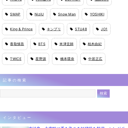
SMAP
NiziU
Snow Man
YOSHIKI
King & Prince
キンプリ
STU48
JO1
香取慎吾
BTS
米津玄師
柏木由紀
TWICE
星野源
橋本環奈
中居正広
記事の検索
インタビュー