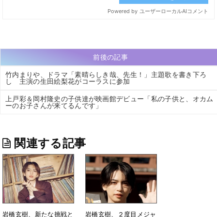
前後の記事
竹内まりや、ドラマ「素晴らしき哉、先生！」主題歌を書き下ろ
し 主演の生田絵梨花がコーラスに参加
上戸彩＆岡村隆史の子供達が映画館デビュー「私の子供と、オカム
ーのお子さんが来てるんです」
関連する記事
岩橋玄樹、新たな挑戦と
岩橋玄樹、２度目メジャ