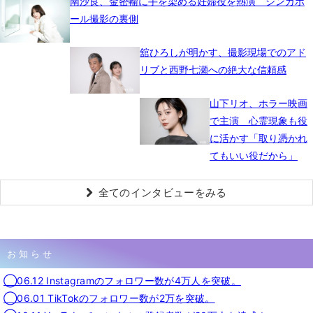
南沙良、金密輸に手を染める妊婦役を熱演 シンガポ
ール撮影の裏側
舘ひろしが明かす、撮影現場でのアド
リブと西野七瀬への絶大な信頼感
山下リオ、ホラー映画
で主演 心霊現象も役
に活かす「取り憑かれ
てもいい役だから」
全てのインタビューをみる
お知らせ
◯06.12 Instagramのフォロワー数が4万人を突破。
◯06.01 TikTokのフォロワー数が2万を突破。