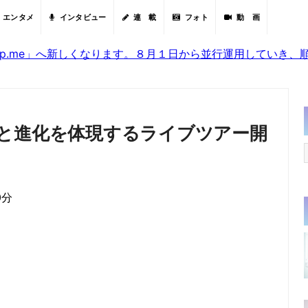
エンタメ
インタビュー
連 載
フォト
動 画
sjp.me」へ新しくなります。８月１日から並行運用していき
と進化を体現するライブツアー開
0分