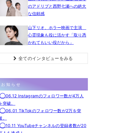
のアドリブと西野七瀬への絶大
な信頼感
山下リオ、ホラー映画で主演
心霊現象も役に活かす「取り憑
かれてもいい役だから」
全てのインタビューをみる
お知らせ
◯06.12 Instagramのフォロワー数が4万人
を突破。
◯06.01 TikTokのフォロワー数が2万を突
破。
◯10.11 YouTubeチャンネルの登録者数が20
万人を達成！