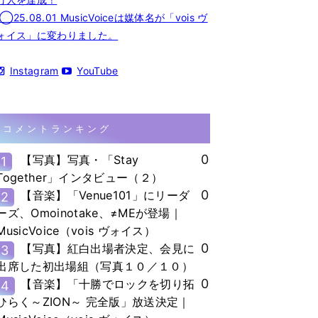
◯25.08.01 MusicVoiceは媒体名が「vois ヴ
ォイス」に変わりました。
Instagram
YouTube
コメントランキング
0
【写真】写真・「Stay
1
Together」インタビュー（２）
0
【音楽】「Venue101」にリーダ
2
ーズ、Omoinotake、≠MEが登場｜
MusicVoice（vois ヴォイス）
0
【写真】紅白出場者決定、会見に
3
出席した初出場組（写真１０／１０）
0
【音楽】「十勝でロックを切り拓
4
ひらく～ZION～ 完全版」放送決定｜