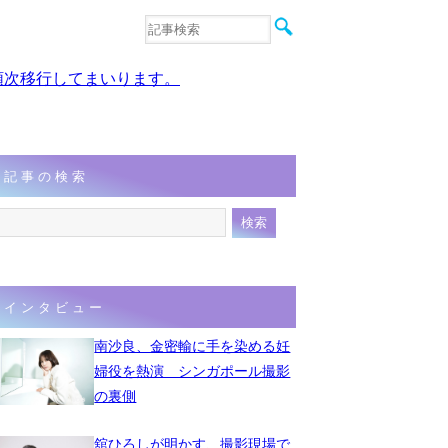
音楽
エンタメ
、順次移行してまいります。
インタビュー
動画
連載
フォト
記事の検索
インタビュー
南沙良、金密輸に手を染める妊
婦役を熱演 シンガポール撮影
の裏側
舘ひろしが明かす、撮影現場で