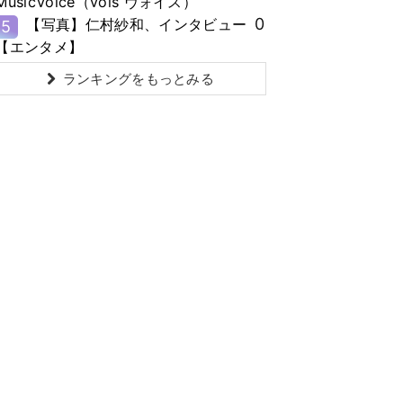
MusicVoice（vois ヴォイス）
0
【写真】仁村紗和、インタビュー
5
【エンタメ】
ランキングをもっとみる