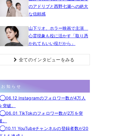
のアドリブと西野七瀬への絶大
な信頼感
山下リオ、ホラー映画で主演
心霊現象も役に活かす「取り憑
かれてもいい役だから」
全てのインタビューをみる
お知らせ
◯06.12 Instagramのフォロワー数が4万人
を突破。
◯06.01 TikTokのフォロワー数が2万を突
破。
◯10.11 YouTubeチャンネルの登録者数が20
万人を達成！