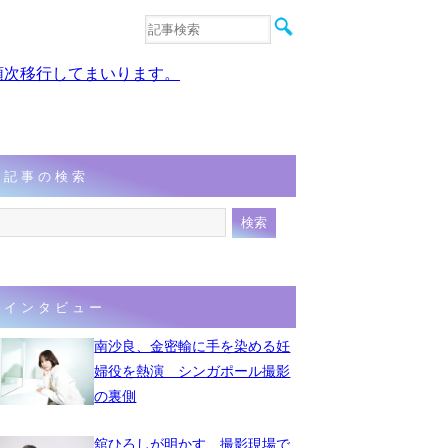
音楽
エンタメ
、順次移行してまいります。
インタビュー
動画
連載
フォト
記事の検索
インタビュー
南沙良、金密輸に手を染める妊
婦役を熱演 シンガポール撮影
の裏側
舘ひろしが明かす、撮影現場で