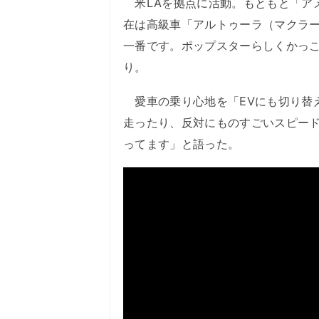
米LAを拠点に活動。もともと「ア
在は高級車「アルトゥーラ（マクラ
一番です。ポップスターらしくかっ
り。
愛車の乗り心地を「EVにも切り替
走ったり、反対にものすごいスピー
ってます」と語った。