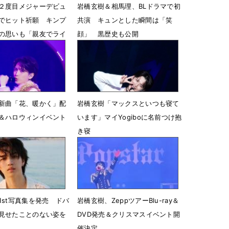
２度目メジャーデビュ
岩橋玄樹＆相馬理、BLドラマで初
でヒット祈願 キンプ
共演 キュンとした瞬間は「笑
の思いも「親友でライ
顔」 黒歴史も公開
6月13日 05時46分
14時46分
新曲「花、暖かく」配
岩橋玄樹「マックスといつも寝て
＆ハロウィンイベント
います」マイYogiboに名前つけ抱
き寝
7時00分
6月3日 08時44分
1st写真集を発売 ドバ
岩橋玄樹、ZeppツアーBlu-ray＆
見せたことのない姿を
DVD発売＆クリスマスイベント開
催決定