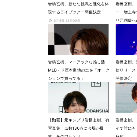
岩橋玄樹、新たな挑戦と進化を体
岩橋玄樹、
現するライブツアー開催決定
ー 増上寺
リ元同僚へ
6月4日 23時00分
バル」
2月10日 
岩橋玄樹、マニアックな推し活
岩橋玄樹、
MLB・ド軍本拠地の土を「オーク
信リリース
ションで買ってる」
開催決定
5月17日 18時23分
7月1日 0
【動画】元キンプリ岩橋玄樹、初
岩橋玄樹、
写真集 点数130点に会場が爆
イで誰にも
笑 そのワケとは…
解放