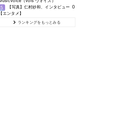
MusicVoice（vois ヴォイス）
0
【写真】仁村紗和、インタビュー
5
【エンタメ】
ランキングをもっとみる