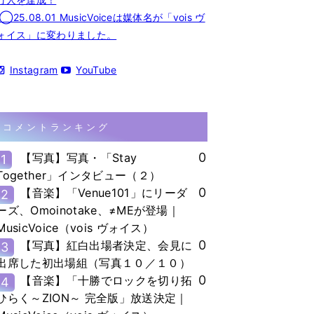
◯25.08.01 MusicVoiceは媒体名が「vois ヴ
ォイス」に変わりました。
Instagram
YouTube
コメントランキング
0
【写真】写真・「Stay
1
Together」インタビュー（２）
0
【音楽】「Venue101」にリーダ
2
ーズ、Omoinotake、≠MEが登場｜
MusicVoice（vois ヴォイス）
0
【写真】紅白出場者決定、会見に
3
出席した初出場組（写真１０／１０）
0
【音楽】「十勝でロックを切り拓
4
ひらく～ZION～ 完全版」放送決定｜