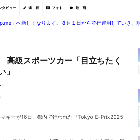
ンタビュー
連 載
フォト
動 画
sjp.me」へ新しくなります。８月１日から並行運用していき
 高級スポーツカー「目立ちたく
い」
見
分
が16日、都内で行われた『Tokyo E-Prix2025