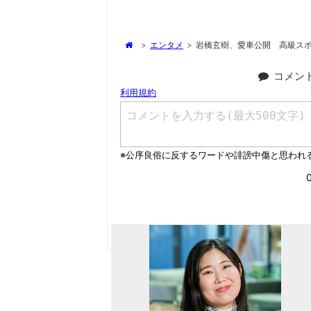
>
エンタメ
>
岩橋玄樹、愛車公開 高級ス
コメン