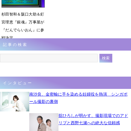
杉田智和＆阪口大助＆釘
宮理恵『銀魂』万事屋が
『だんでらいおん』に参
戦決定
記事の検索
3月31日 08時42分
インタビュー
南沙良、金密輸に手を染める妊婦役を熱演 シンガポ
ール撮影の裏側
舘ひろしが明かす、撮影現場でのアド
リブと西野七瀬への絶大な信頼感