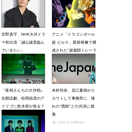
を生パフォーマンス
＆HIKAKINら登場
4月28日 21時40分
4月28日 07時48分
宮野真守、NHK大河ドラ
アニメ「ドラゴンボール
マ初出演「誠心誠意臨ん
超 ビルス」新規映像で構
でいきたい」
成された“超激闘トレーラ
ー”公開
4月24日 13時25分
4月20日 15時00分
『夜桜さんちの大作戦』
本村玲奈、花江夏樹がス
生朗読劇、松岡禎丞のア
カウトして事務所に 憧
ドリブに悠木碧が焦る？
れの“恩師”との共演に感
激
3月31日 08時59分
3月31日 08時52分