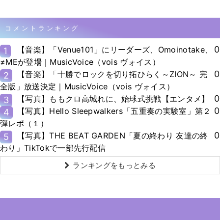
コメントランキング
0
【音楽】「Venue101」にリーダーズ、Omoinotake、
1
≠MEが登場｜MusicVoice（vois ヴォイス）
0
【音楽】「十勝でロックを切り拓ひらく～ZION～ 完
2
全版」放送決定｜MusicVoice（vois ヴォイス）
0
【写真】ももクロ高城れに、始球式挑戦【エンタメ】
3
0
【写真】Hello Sleepwalkers「五重奏の実験室」第２
4
弾レポ（１）
0
【写真】THE BEAT GARDEN「夏の終わり 友達の終
5
わり」TikTokで一部先行配信
ランキングをもっとみる