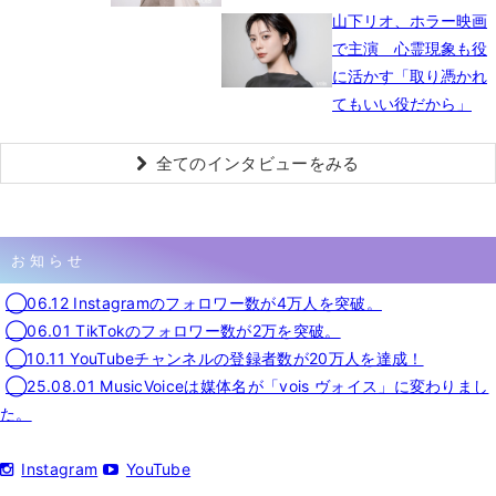
山下リオ、ホラー映画
で主演 心霊現象も役
に活かす「取り憑かれ
てもいい役だから」
全てのインタビューをみる
お知らせ
◯06.12 Instagramのフォロワー数が4万人を突破。
◯06.01 TikTokのフォロワー数が2万を突破。
◯10.11 YouTubeチャンネルの登録者数が20万人を達成！
◯25.08.01 MusicVoiceは媒体名が「vois ヴォイス」に変わりまし
た。
Instagram
YouTube