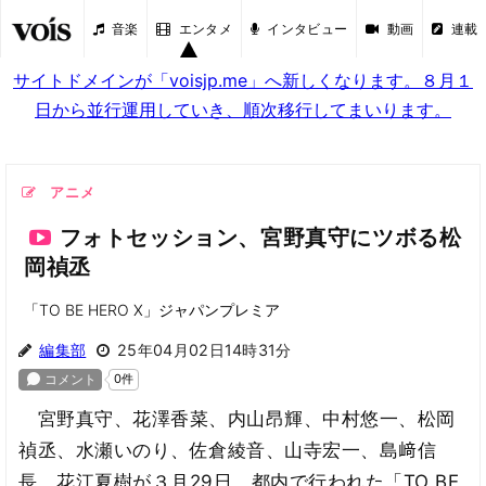
音楽
エンタメ
インタビュー
動画
連載
サイトドメインが「voisjp.me」へ新しくなります。８月１
日から並行運用していき、順次移行してまいります。
アニメ
フォトセッション、宮野真守にツボる松
岡禎丞
「TO BE HERO X」ジャパンプレミア
編集部
25年04月02日14時31分
宮野真守、花澤香菜、内山昂輝、中村悠一、松岡
禎丞、水瀬いのり、佐倉綾音、山寺宏一、島﨑信
長、花江夏樹が３月29日、都内で行われた「TO BE