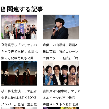
関連する記事
宮野真守ら「マリオ」の
声優・内山昂輝、最新AI
キャラ声で挨拶 、西野七
役に苦戦 冒頭１シーン
瀬らと秘蔵写真も公開
で何パターンも試行「終
わらないと思った」
5月5日 19時52分
4月28日 22時35分
砂田将宏主演ドラマ記者
宮野真守&畠中祐、マリオ
会見にBALLISTIK BOYZ
＆ルイージの声で挨拶
メンバーが登場 主題歌
声優キャスト＆西野七瀬