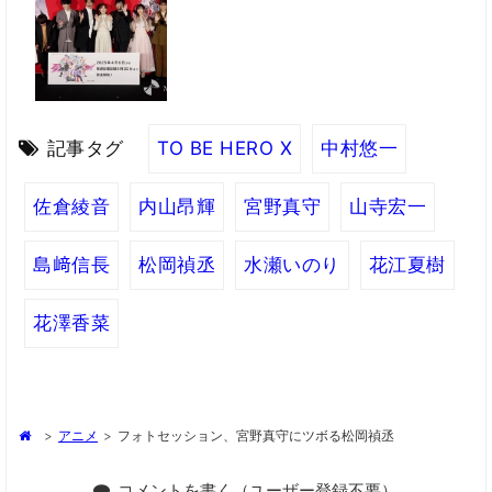
記事タグ
TO BE HERO X
中村悠一
佐倉綾音
内山昂輝
宮野真守
山寺宏一
島﨑信長
松岡禎丞
水瀬いのり
花江夏樹
花澤香菜
>
アニメ
>
フォトセッション、宮野真守にツボる松岡禎丞
コメントを書く（ユーザー登録不要）