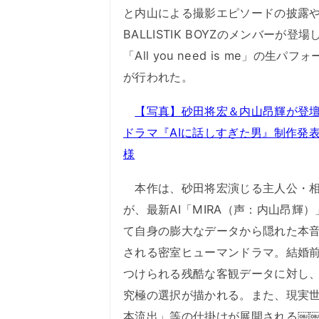
と内山による撮影エピソードの披露
BALLISTIK BOYZのメンバーが登
「All you need is me」の生パフ
が行われた。
【写真】砂田将宏＆内山昂輝が登壇
ドラマ『AIに話しすぎた男』制作発
様
本作は、砂田将宏演じる主人公・相
が、最新AI「MIRA（声：内山昂輝
て自身の膨大なデータから隠れた本
される密室ヒューマンドラマ。結婚
つけられる残酷な客観データに対し
究極の選択が描かれる。また、現実
本流出」等の仕掛けが展開される￼￼