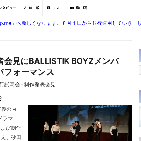
ンタビュー
連 載
フォト
動 画
sjp.me」へ新しくなります。８月１日から並行運用していき
にBALLISTIK BOYZメンバ
生パフォーマンス
先行試写会+制作発表会見
分
と声優の内
ドラマ
および制作
加え、砂田