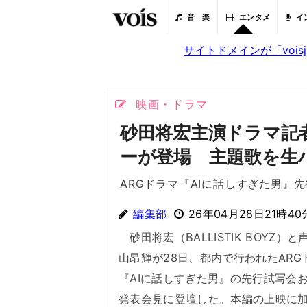
音 楽
エンタメ
イ
サイトドメインが「voi
映画・ドラマ
砂田将宏主演ドラマ記者会見
ーが登場 主題歌を
ARGドラマ『AIに話しすぎた男』
編集部
26年04月28日21時40
砂田将宏（BALLISTIK BOYZ）
山昂輝が28日、都内で行われたARG
『AIに話しすぎた男』の先行試写会
発表会見に登壇した。本編の上映に