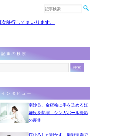
音楽
エンタメ
、順次移行してまいります。
インタビュー
動画
連載
フォト
記事の検索
インタビュー
南沙良、金密輸に手を染める妊
婦役を熱演 シンガポール撮影
の裏側
舘ひろしが明かす、撮影現場で