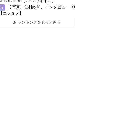
MusicVoice（vois ヴォイス）
0
【写真】仁村紗和、インタビュー
5
【エンタメ】
ランキングをもっとみる