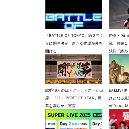
「BATTLE OF TOKYO」約２年ぶ
声優・内山
りに開催決定 新たな物語が幕を
戦 冒頭１
開ける
試行「終わ
5月14日 23時40分
4月28日 
総勢18人のLDHアーティストが出
BALLIST
席 「LDH PERFECT YEAR」開
けとなる最新
幕を高らかに宣言
of You」
1月19日 14時14分
7月25日 