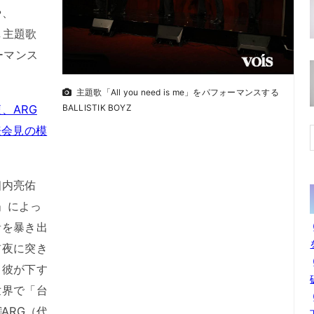
や、
場し主題歌
ォーマンス
主題歌「All you need is me」をパフォーマンスする
BALLISTIK BOYZ
、ARG
表会見の模
内亮佑
）」によっ
音を暴き出
前夜に突き
、彼が下す
世界で「台
ARG（代