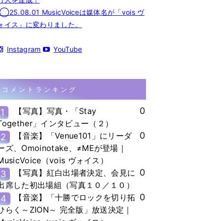
◯25.08.01 MusicVoiceは媒体名が「vois ヴ
ォイス」に変わりました。
Instagram
YouTube
コメントランキング
0
【写真】写真・「Stay
1
Together」インタビュー（２）
0
【音楽】「Venue101」にリーダ
2
ーズ、Omoinotake、≠MEが登場｜
MusicVoice（vois ヴォイス）
0
【写真】紅白出場者決定、会見に
3
出席した初出場組（写真１０／１０）
0
【音楽】「十勝でロックを切り拓
4
ひらく～ZION～ 完全版」放送決定｜