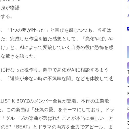
自身が物語
供する。
、「1つの夢が叶った」と喜びを感じつつも、当初は
した。完成した作品を観た感想として、「亮佑やばいや
け」と、AIによって変貌していく自身の役に恐怖を感
直な驚きを語った。
に行なった役作り。劇中で亮佑がAIに相談するよう
み、「返答が来ない時の不気味な間」などを体験して芝
ISTIK BOYZのメンバー全員が登場。本作の主題歌
を生披露した。この楽曲は「狂気の愛」をテーマにしており、ドラ
は「グループの楽曲が選ばれたことが本当に嬉しい」と
のEP『BEAT』とドラマの両方を全力でアピール。ま