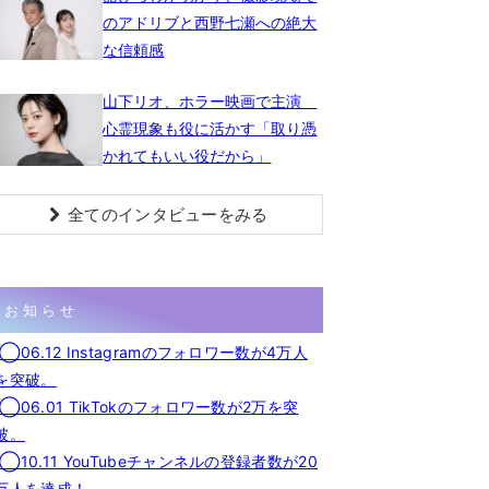
のアドリブと西野七瀬への絶大
な信頼感
山下リオ、ホラー映画で主演
心霊現象も役に活かす「取り憑
かれてもいい役だから」
全てのインタビューをみる
お知らせ
◯06.12 Instagramのフォロワー数が4万人
を突破。
◯06.01 TikTokのフォロワー数が2万を突
破。
◯10.11 YouTubeチャンネルの登録者数が20
万人を達成！