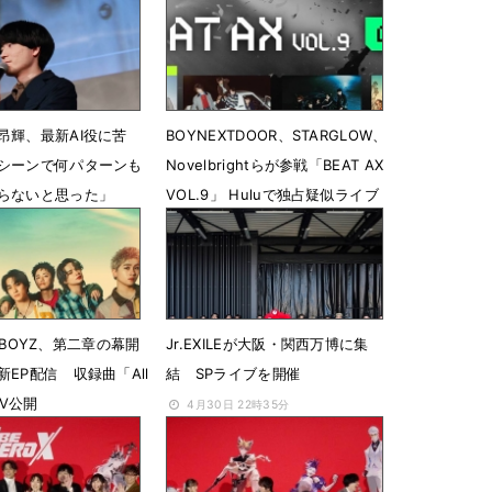
昂輝、最新AI役に苦
BOYNEXTDOOR、STARGLOW、
シーンで何パターンも
Novelbrightらが参戦「BEAT AX
らないと思った」
VOL.9」 Huluで独占疑似ライブ
配信決定
22時35分
2月16日 18時31分
IK BOYZ、第二章の幕開
Jr.EXILEが大阪・関西万博に集
EP配信 収録曲「All
結 SPライブを開催
MV公開
4月30日 22時35分
23時49分