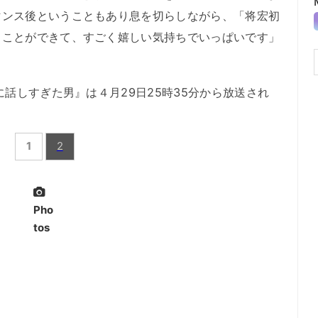
マンス後ということもあり息を切らしながら、「将宏初
ることができて、すごく嬉しい気持ちでいっぱいです」
話しすぎた男』は４月29日25時35分から放送され
1
2
Pho
tos