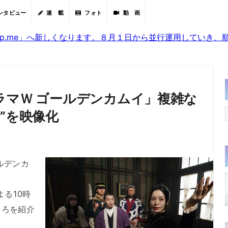
ンタビュー
連 載
フォト
動 画
sjp.me」へ新しくなります。８月１日から並行運用していき
ラマＷ ゴールデンカムイ」複雑な
”を映像化
ルデンカ
、
よる10時
ころを紹介