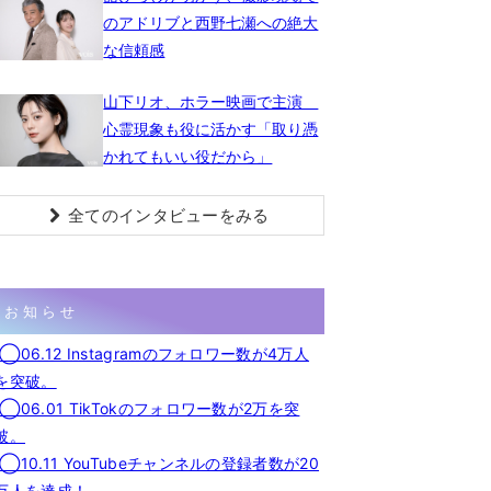
のアドリブと西野七瀬への絶大
な信頼感
山下リオ、ホラー映画で主演
心霊現象も役に活かす「取り憑
かれてもいい役だから」
全てのインタビューをみる
お知らせ
◯06.12 Instagramのフォロワー数が4万人
を突破。
◯06.01 TikTokのフォロワー数が2万を突
破。
◯10.11 YouTubeチャンネルの登録者数が20
万人を達成！