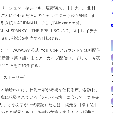
リージュン、桜井ユキ、塩野瑛久、中川大志、北村一
話ごとにクセ者ぞろいのキャラクターも続々登場。ま
きACIDMAN、そして[Alexandros]、
M SPANKY、THE SPELLBOUND、ストレイテナ
ト８組が各話を担当する仕掛けも。
ド、WOWOW 公式 YouTube アカウントで無料配信
最新話（第３話）までアーカイブ配信中。そして、今夜
見どころをご紹介する。
!」ストーリー】
木場勝己）は、日泥一家が賭場を仕切る茨戸を訪れ、
監獄に収監されている「のっぺら坊」に会って真実を確
「リ」は小文字が正式表記）たちは、網走を目指す途中
そのまま杉元たちは、評判の女将・家永カノ（桜井ユ