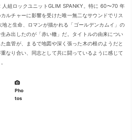
組ロックユニットGLIM SPANKY。特に 60〜70 年
のカルチャーに影響を受けた唯一無二なサウンドでリス
な大地と生命、ロマンが描かれる「ゴールデンカムイ」の
で生み出したのが「赤い轍」だ。タイトルの由来につい
れた血管が、まるで地図や深く張った木の根のようだと
が重なり合い、同志として共に闘っているように感じて
る。
Pho
tos