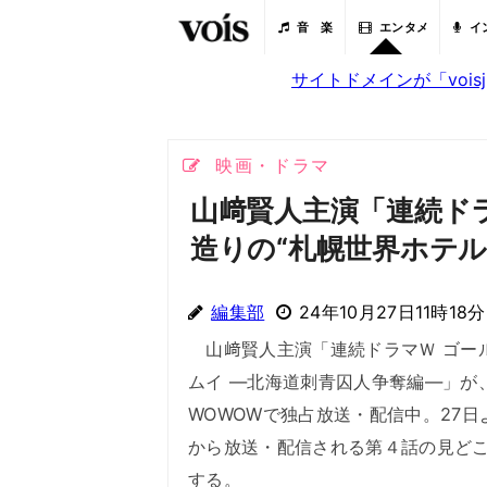
音 楽
エンタメ
イ
サイトドメインが「voi
映画・ドラマ
山﨑賢人主演「連続ド
造りの“札幌世界ホテル
編集部
24年10月27日11時18分
山﨑賢人主演「連続ドラマＷ ゴー
ムイ ―北海道刺青囚人争奪編―」が
WOWOWで独占放送・配信中。27日
から放送・配信される第４話の見ど
する。