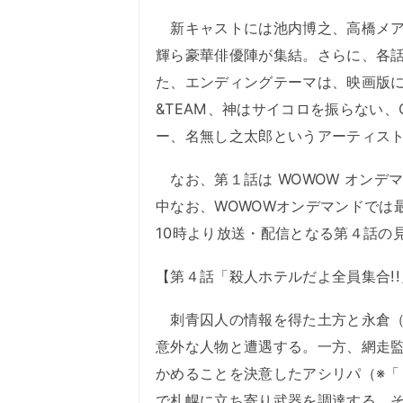
新キャストには池内博之、高橋メア
輝ら豪華俳優陣が集結。さらに、各
た、エンディングテーマは、映画版に引き続
&TEAM、神はサイコロを振らない、GLI
ー、名無し之太郎というアーティス
なお、第１話は WOWOW オンデマン
中なお、WOWOWオンデマンドでは
10時より放送・配信となる第４話の
【第４話「殺人ホテルだよ全員集合!
刺青囚人の情報を得た土方と永倉（
意外な人物と遭遇する。一方、網走
かめることを決意したアシリパ（※
で札幌に立ち寄り武器を調達する。