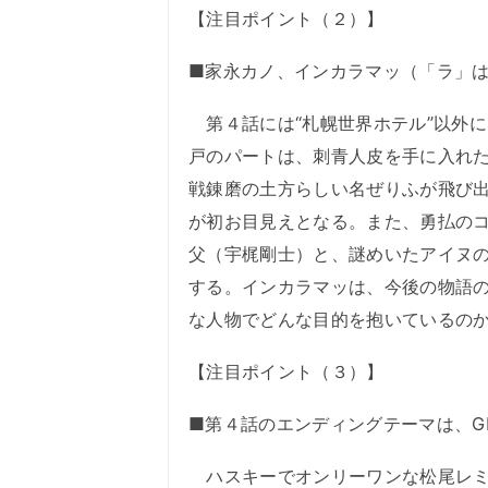
【注目ポイント（２）】
■家永カノ、インカラマッ（「ラ」
第４話には“札幌世界ホテル”以外
戸のパートは、刺青人皮を手に入れ
戦錬磨の土方らしい名ぜりふが飛び
が初お目見えとなる。また、勇払の
父（宇梶剛士）と、謎めいたアイヌ
する。インカラマッは、今後の物語
な人物でどんな目的を抱いているのか
【注目ポイント（３）】
■第４話のエンディングテーマは、GLI
ハスキーでオンリーワンな松尾レミ