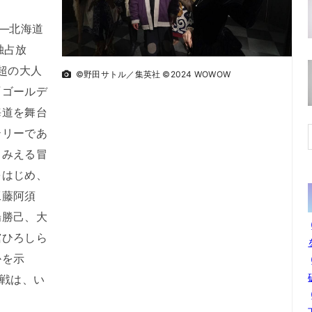
―北海道
独占放
超の大人
©野田サトル／集英社 ©2024 WOWOW
『ゴールデ
海道を舞台
テリーであ
まみえる冒
をはじめ、
工藤阿須
場勝己、大
舘ひろしら
かを示
奪戦は、い