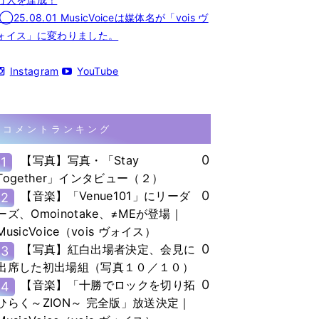
◯25.08.01 MusicVoiceは媒体名が「vois ヴ
ォイス」に変わりました。
Instagram
YouTube
コメントランキング
0
【写真】写真・「Stay
1
Together」インタビュー（２）
0
【音楽】「Venue101」にリーダ
2
ーズ、Omoinotake、≠MEが登場｜
MusicVoice（vois ヴォイス）
0
【写真】紅白出場者決定、会見に
3
出席した初出場組（写真１０／１０）
0
【音楽】「十勝でロックを切り拓
4
ひらく～ZION～ 完全版」放送決定｜