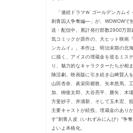
「連続ドラマＷ ゴールデンカムイ 
刺青囚人争奪編―」が、WOWOWで
送・配信中。累計発行部数2900万部
気コミックが原作の、大ヒット映画
ンカムイ』。本作は、明治末期の北
に描く、アイヌの埋蔵金を巡るミス
り、魅力的なキャラクターたちが相
険活劇。映画版に引き続き山﨑賢人
山田杏奈、眞栄田郷敦、矢本悠馬、
加、栁俊太郎、大谷亮平、勝矢、木
方斐紗子、井浦新、そして玉木宏、
主要キャストが続投。埋蔵金のあり
す“刺青人皮（いれずみにんぴ）”争
よいよ本格化。