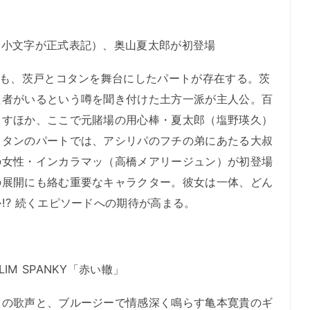
は小文字が正式表記）、奥山夏太郎が初登場
にも、茨戸とコタンを舞台にしたパートが存在する。茨
た者がいるという噂を聞き付けた土方一派が主人公。百
出すほか、ここで元賭場の用心棒・夏太郎（塩野瑛久）
コタンのパートでは、アシリパのフチの弟にあたる大叔
の女性・インカラマッ（高橋メアリージュン）が初登場
の展開にも絡む重要なキャラクター。彼女は一体、どん
!? 続くエピソードへの期待が高まる。
M SPANKY「赤い轍」
の歌声と、ブルージーで情感深く鳴らす亀本寛貴のギ