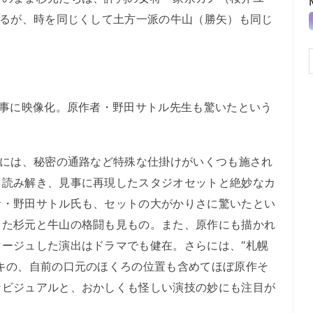
するが、時を同じくして土方一派の牛山（勝矢）も同じ
見事に映像化。原作者・野田サトル先生も驚いたという
”には、秘密の通路など特殊な仕掛けがいくつも施され
ら読み解き、見事に再現したスタジオセットと絶妙なカ
者・野田サトル氏も、セットの大がかりさに驚いたとい
した杉元と牛山の格闘も見もの。また、原作にも描かれ
ージュした演出はドラマでも健在。さらには、“札幌
キの、自前の口元のほくろの位置も含めてほぼ原作そ
なビジュアルと、おかしくも怪しい演技の妙にも注目が