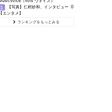
MusicVoice（vois ヴォイス）
0
【写真】仁村紗和、インタビュー
5
【エンタメ】
ランキングをもっとみる