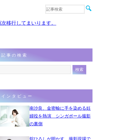
音楽
エンタメ
、順次移行してまいります。
インタビュー
動画
連載
フォト
記事の検索
インタビュー
南沙良、金密輸に手を染める妊
婦役を熱演 シンガポール撮影
の裏側
舘ひろしが明かす、撮影現場で