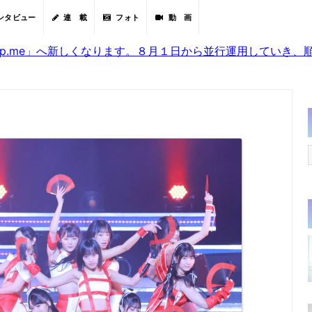
ンタビュー
連 載
フォト
動 画
sjp.me」へ新しくなります。８月１日から並行運用していき