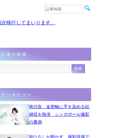
音楽
エンタメ
、順次移行してまいります。
インタビュー
動画
連載
フォト
記事の検索
インタビュー
南沙良、金密輸に手を染める妊
婦役を熱演 シンガポール撮影
の裏側
舘ひろしが明かす、撮影現場で