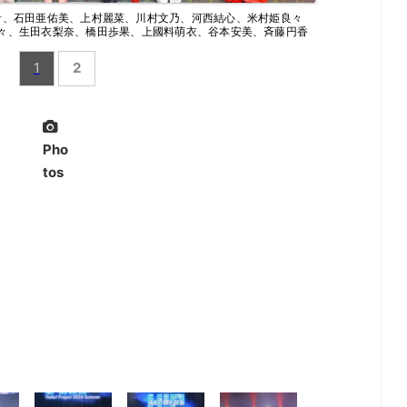
音、石田亜佑美、上村麗菜、川村文乃、河西結心、米村姫良々
々、生田衣梨奈、橋田歩果、上國料萌衣、谷本安美、斉藤円香
1
2
Pho
tos