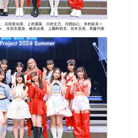
音、石田亜佑美、上村麗菜、川村文乃、河西結心、米村姫良々
々、生田衣梨奈、橋田歩果、上國料萌衣、谷本安美、斉藤円香