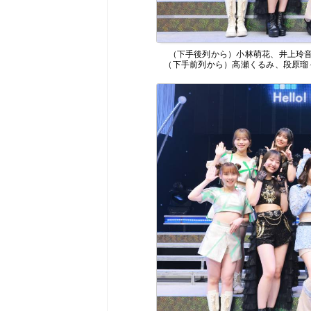
（下手後列から）小林萌花、井上玲
（下手前列から）高瀬くるみ、段原瑠