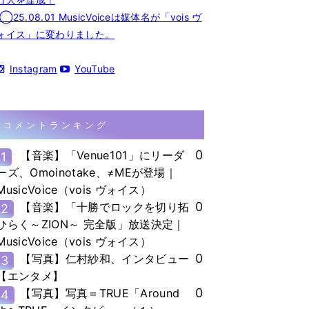
◯25.08.01 MusicVoiceは媒体名が「vois ヴ
ォイス」に変わりました。
Instagram
YouTube
コメントランキング
0
【音楽】「Venue101」にリーダ
1
ーズ、Omoinotake、≠MEが登場｜
MusicVoice（vois ヴォイス）
0
【音楽】「十勝でロックを切り拓
2
ひらく～ZION～ 完全版」放送決定｜
MusicVoice（vois ヴォイス）
0
【写真】仁村紗和、インタビュー
3
【エンタメ】
0
【写真】写真＝TRUE「Around
4