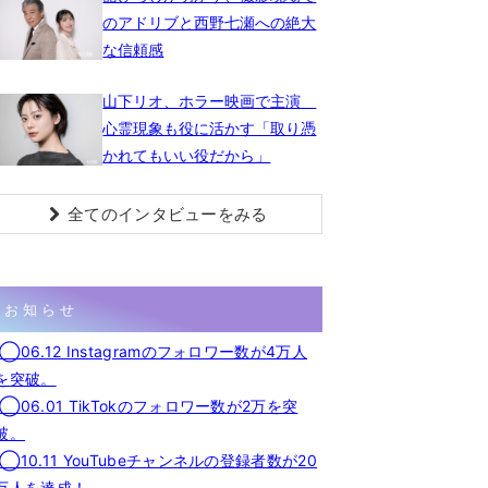
のアドリブと西野七瀬への絶大
な信頼感
山下リオ、ホラー映画で主演
心霊現象も役に活かす「取り憑
かれてもいい役だから」
全てのインタビューをみる
お知らせ
◯06.12 Instagramのフォロワー数が4万人
を突破。
◯06.01 TikTokのフォロワー数が2万を突
破。
◯10.11 YouTubeチャンネルの登録者数が20
万人を達成！