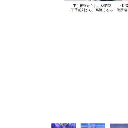
（下手後列から）小林萌花、井上玲
（下手前列から）高瀬くるみ、段原瑠