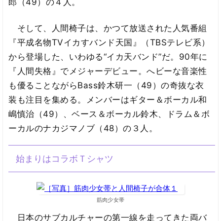
郎（49）の４人。
そして、人間椅子は、かつて放送された人気番組
『平成名物TVイカすバンド天国』（TBSテレビ系）
から登場した、いわゆる“イカ天バンド”だ。90年に
『人間失格』でメジャーデビュー。へビーな音楽性
も優ることながらBass鈴木研一（49）の奇抜な衣
装も注目を集める。メンバーはギター＆ボーカル和
嶋慎治（49）、ベース＆ボーカル鈴木、ドラム＆ボ
ーカルのナカジマノブ（48）の３人。
始まりはコラボＴシャツ
筋肉少女帯
日本のサブカルチャーの第一線を走ってきた両バ