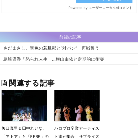
前後の記事
さだまさし、異色の若旦那と“対バン” 再戦誓う
島崎遥香「怒られ人生」…横山由依と定期的に衝突
関連する記事
矢口真里＆田中れいな、
ハロプロ卒業アーティス
「アトア」と「FFBE」の
ト達が集合 サプライズ