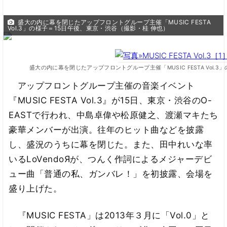
盛大の内に幕を閉じたアップフロントグループ主催「MUSIC FESTA
Vol.3」の様子＝15日午後、東京・渋谷（撮影・桂 伸也）
盛大の内に幕を閉じたアップフロントグループ主催「MUSIC FESTA Vol.
アップフロントグループ主催の音楽イベント
『MUSIC FESTA Vol.3』が15日、東京・渋谷のO-
EASTで行われ、中島卓偉や松原健之、渡瀬マキたち
豪華メンバーが出演。往年のヒット曲などを披露
し、盛況のうちに幕を閉じた。また、田中れいな率
いるLoVendoЯが、つんく作詞によるメジャーデビ
ュー曲「普通の私、ガンバレ！」を初披露、会場を
盛り上げた。
『MUSIC FESTA」は2013年３月に「Vol.0」と