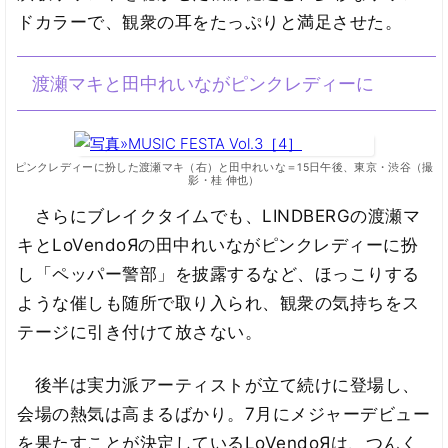
ドカラーで、観衆の耳をたっぷりと満足させた。
渡瀬マキと田中れいながピンクレディーに
ピンクレディーに扮した渡瀬マキ（右）と田中れいな＝15日午後、東京・渋谷（撮
影・桂 伸也）
さらにブレイクタイムでも、LINDBERGの渡瀬マ
キとLoVendoЯの田中れいながピンクレディーに扮
し「ペッパー警部」を披露するなど、ほっこりする
ような催しも随所で取り入られ、観衆の気持ちをス
テージに引き付けて放さない。
後半は実力派アーティストが立て続けに登場し、
会場の熱気は高まるばかり。7月にメジャーデビュー
を果たすことが決定しているLoVendoЯは、つんく