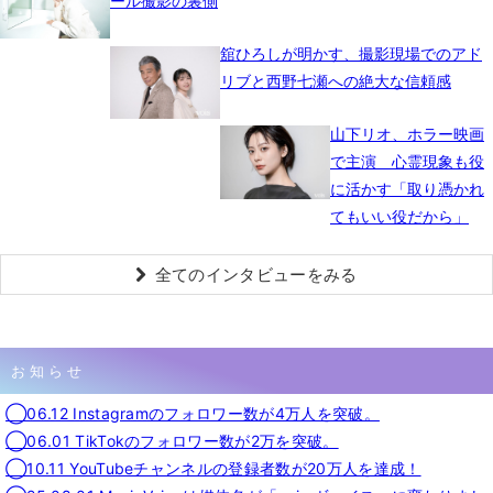
ール撮影の裏側
舘ひろしが明かす、撮影現場でのアド
リブと西野七瀬への絶大な信頼感
山下リオ、ホラー映画
で主演 心霊現象も役
に活かす「取り憑かれ
てもいい役だから」
全てのインタビューをみる
お知らせ
◯06.12 Instagramのフォロワー数が4万人を突破。
◯06.01 TikTokのフォロワー数が2万を突破。
◯10.11 YouTubeチャンネルの登録者数が20万人を達成！