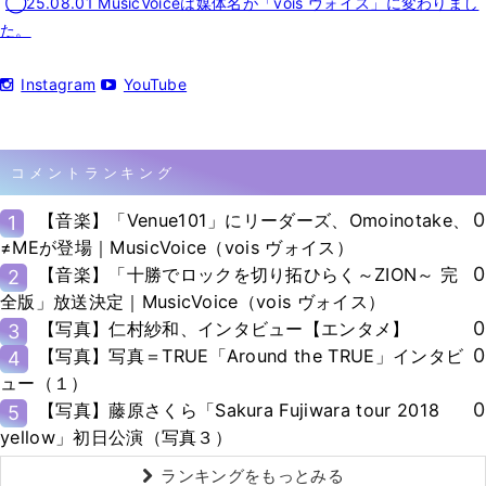
◯25.08.01 MusicVoiceは媒体名が「vois ヴォイス」に変わりまし
た。
Instagram
YouTube
コメントランキング
0
【音楽】「Venue101」にリーダーズ、Omoinotake、
1
≠MEが登場｜MusicVoice（vois ヴォイス）
0
【音楽】「十勝でロックを切り拓ひらく～ZION～ 完
2
全版」放送決定｜MusicVoice（vois ヴォイス）
0
【写真】仁村紗和、インタビュー【エンタメ】
3
0
【写真】写真＝TRUE「Around the TRUE」インタビ
4
ュー（１）
0
【写真】藤原さくら「Sakura Fujiwara tour 2018
5
yellow」初日公演（写真３）
ランキングをもっとみる