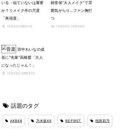
いる・似ていないは重要
師里保“大人メイク”で雰
か？リメイク作の尺度
囲気がらり…ファン胸打
「再現度」
つ
12月5日 09時41分
10月24日 23時34分
田中れいなの成
長に“先輩”高橋愛「大人
になったじゃん！」
10月23日 09時47分
話題のタグ
AKB48
乃木坂46
BE:FIRST
指原莉乃