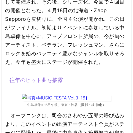
して開催され、その後、シリーズ化。今回で４回目
の開催となった。４月18日の北海道・Zepp
Sapporoを皮切りに、全国４公演が開かれ、この日
がファイナル。初期よりイベントに参加している中
島卓偉を中心に、アップフロント所属の、今が旬の
アーティスト、ベテラン、フレッシュマン、さらに
ロックを始めバラエティ豊かなジャンルを取りそろ
え、今年も盛大にステージが開催された。
往年のヒット曲を披露
中島卓偉＝15日午後、東京・渋谷（撮影・桂 伸也）
オープニングは、司会のさわやか五郎の呼び込み
より、このイベントの出演アーティスト全員がステ
ージに登場した。最後に中島卓偉と松原健之が肩を