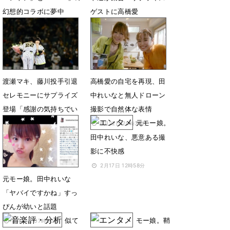
幻想的コラボに夢中
ゲストに高橋愛
9月27日 07時38分
6月20日 23時22分
渡瀬マキ、藤川投手引退
高橋愛の自宅を再現、田
セレモニーにサプライズ
中れいなと無人ドローン
登場「感謝の気持ちでい
撮影で自然体な表情
っぱい」
元モー娘。
6月22日 20時36分
田中れいな、悪意ある撮
11月11日 15時39分
影に不快感
2月17日 12時58分
元モー娘。田中れいな
「ヤバイですかね」すっ
ぴんが幼いと話題
似て
モー娘。鞘
8月17日 07時00分