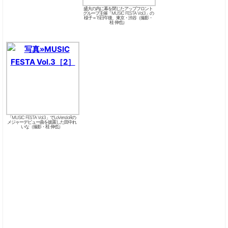
盛大の内に幕を閉じたアップフロント
グループ主催「MUSIC FESTA Vol.3」の
様子＝15日午後、東京・渋谷（撮影・
桂 伸也）
「MUSIC FESTA Vol.3」でLoVendoЯの
メジャーデビュー曲を披露した田中れ
いな（撮影・桂 伸也）