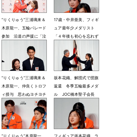
“りくりゅう”三浦璃来＆
17歳・中井亜美、フィギ
木原龍一、五輪パレード
ュア最年少メダリスト
参加 沿道の声援に「泣
「４年後も初心を忘れず
きそうになった」
スケートを楽しんで」
4月25日 13時10分
2月26日 08時49分
“りくりゅう”三浦璃来＆
坂本花織、解団式で団旗
木原龍一、仲良くトロフ
返還 冬季五輪最多メダ
ィ授与 思わぬヨチヨチ
ル JOC橋本聖子会長
歩きに笑顔全開
「大きな誇り」
2月26日 08時20分
2月26日 08時15分
“りくりゅう”木原龍一
フィギュア坂本花織、ラ