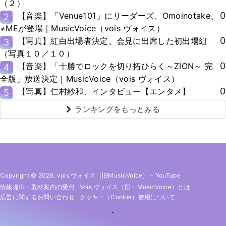
（２）
0
【音楽】「Venue101」にリーダーズ、Omoinotake、
2
≠MEが登場｜MusicVoice（vois ヴォイス）
0
【写真】紅白出場者決定、会見に出席した初出場組
3
（写真１０／１０）
0
【音楽】「十勝でロックを切り拓ひらく～ZION～ 完
4
全版」放送決定｜MusicVoice（vois ヴォイス）
0
【写真】仁村紗和、インタビュー【エンタメ】
5
ランキングをもっとみる
Copyright © 2026. vois ヴォイス（旧MusicVoice）
-
YouTube
情報提供・取材案内の受付
Vois ヴォイス（旧・MusicVoice）とは
広告に関するお問い合わせ
クッキー（cookie）使用について
-