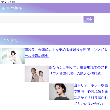
てください」
記事の検索
1月19日 15時14分
インタビュー
南沙良、金密輸に手を染める妊婦役を熱演 シンガポ
ール撮影の裏側
舘ひろしが明かす、撮影現場でのアド
リブと西野七瀬への絶大な信頼感
山下リオ、ホラー映画
で主演 心霊現象も役
に活かす「取り憑かれ
てもいい役だから」