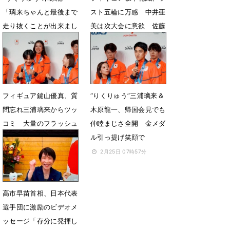
「璃来ちゃんと最後まで
スト五輪に万感 中井亜
走り抜くことが出来まし
美は次大会に意欲 佐藤
た」帰国会見で感謝
駿も感謝
2月25日 08時11分
2月25日 08時02分
フィギュア鍵山優真、質
“りくりゅう”三浦璃来＆
問忘れ三浦璃来からツッ
木原龍一、帰国会見でも
コミ 大量のフラッシュ
仲睦まじさ全開 金メダ
に目しょぼしょぼ？
ル引っ提げ笑顔で
2月25日 07時58分
2月25日 07時57分
高市早苗首相、日本代表
選手団に激励のビデオメ
ッセージ「存分に発揮し