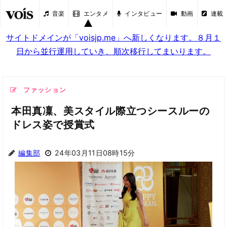
音楽
エンタメ
インタビュー
動画
連載
サイトドメインが「voisjp.me」へ新しくなります。８月１
日から並行運用していき、順次移行してまいります。
ファッション
本田真凜、美スタイル際立つシースルーの
ドレス姿で授賞式
編集部
24年03月11日08時15分