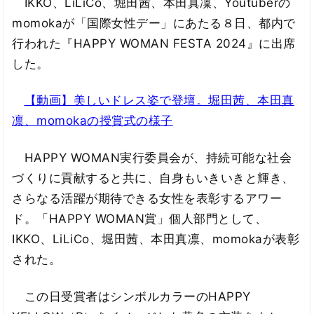
IKKO、LiLiCo、堀田茜、本田真凜、Youtuberの
momokaが「国際女性デー」にあたる８日、都内で
行われた『HAPPY WOMAN FESTA 2024』に出席
した。
【動画】美しいドレス姿で登壇。堀田茜、本田真
凛、momokaの授賞式の様子
HAPPY WOMAN実行委員会が、持続可能な社会
づくりに貢献すると共に、自身もいきいきと輝き、
さらなる活躍が期待できる女性を表彰するアワー
ド。「HAPPY WOMAN賞」個人部門として、
IKKO、LiLiCo、堀田茜、本田真凛、momokaが表彰
された。
この日受賞者はシンボルカラーのHAPPY