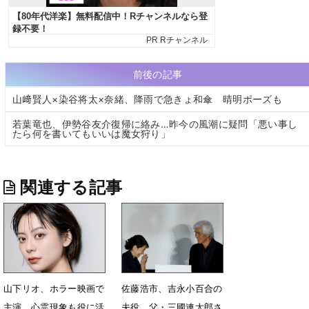
前後の記事
山﨑賢人×染谷将太×奈緒、降雨で急きょ和傘 晴明ポーズも
若葉竜也、伊勢谷友介復帰に絡み…昨今の風潮に疑問「悪い事し
たら何を書いてもいいは魔女狩り」
関連する記事
山下リオ、ホラー映画で
佐藤浩市、吉永小百合の
主演 心霊現象も役に活
夫役 父・三國連太郎さ