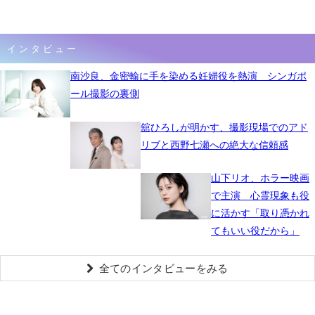
インタビュー
南沙良、金密輸に手を染める妊婦役を熱演 シンガポ
ール撮影の裏側
舘ひろしが明かす、撮影現場でのアド
リブと西野七瀬への絶大な信頼感
山下リオ、ホラー映画
で主演 心霊現象も役
に活かす「取り憑かれ
てもいい役だから」
全てのインタビューをみる