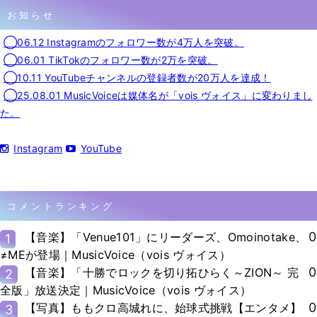
お知らせ
◯06.12 Instagramのフォロワー数が4万人を突破。
◯06.01 TikTokのフォロワー数が2万を突破。
◯10.11 YouTubeチャンネルの登録者数が20万人を達成！
◯25.08.01 MusicVoiceは媒体名が「vois ヴォイス」に変わりまし
た。
Instagram
YouTube
コメントランキング
0
【音楽】「Venue101」にリーダーズ、Omoinotake、
1
≠MEが登場｜MusicVoice（vois ヴォイス）
0
【音楽】「十勝でロックを切り拓ひらく～ZION～ 完
2
全版」放送決定｜MusicVoice（vois ヴォイス）
0
【写真】ももクロ高城れに、始球式挑戦【エンタメ】
3