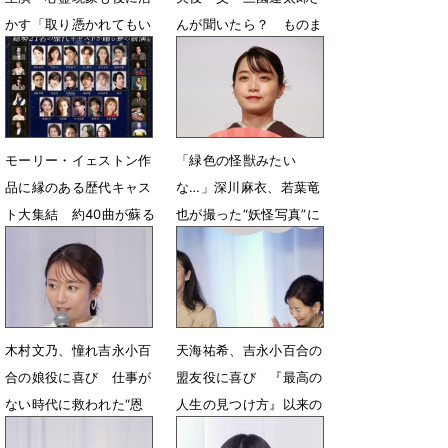
かす「取り憑かれてもい
んが聞いたら？ ものま
い役だから」
ねで再現「あぁそう」
6月18日 19時00分
10月31日 20時40分
モーリー・イェストン作
「緑色の怪獣みたい
品に縁のある歴代キャス
な…」深川麻衣、若葉竜
ト大集結 約40曲が蘇る
也が撮った“妖怪写真”に
驚き
7月17日 20時35分
5月22日 19時06分
木村文乃、憧れ吉永小百
天海祐希、吉永小百合の
合の娘役に喜び 仕事が
盟友役に喜び 『最高の
ない時代に救われた“恩
人生の見つけ方』以来の
人”「とても感動」
共演「幸せ」