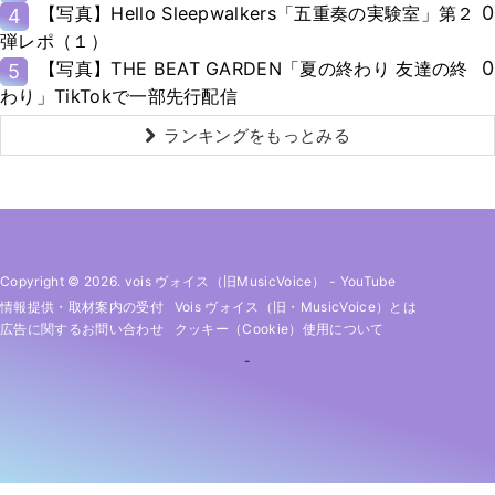
0
【写真】Hello Sleepwalkers「五重奏の実験室」第２
4
弾レポ（１）
0
【写真】THE BEAT GARDEN「夏の終わり 友達の終
5
わり」TikTokで一部先行配信
ランキングをもっとみる
Copyright © 2026. vois ヴォイス（旧MusicVoice）
-
YouTube
情報提供・取材案内の受付
Vois ヴォイス（旧・MusicVoice）とは
広告に関するお問い合わせ
クッキー（cookie）使用について
-