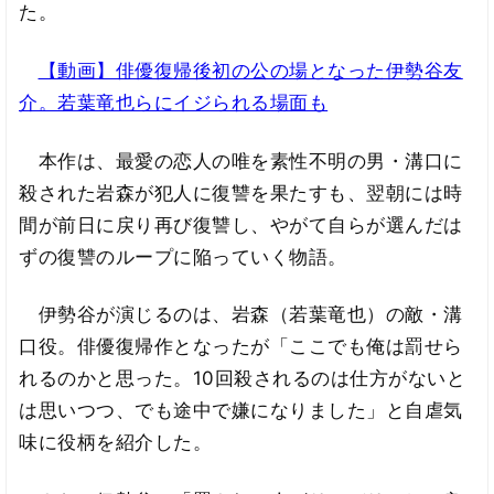
た。
【動画】俳優復帰後初の公の場となった伊勢谷友
介。若葉竜也らにイジられる場面も
本作は、最愛の恋人の唯を素性不明の男・溝口に
殺された岩森が犯人に復讐を果たすも、翌朝には時
間が前日に戻り再び復讐し、やがて自らが選んだは
ずの復讐のループに陥っていく物語。
伊勢谷が演じるのは、岩森（若葉竜也）の敵・溝
口役。俳優復帰作となったが「ここでも俺は罰せら
れるのかと思った。10回殺されるのは仕方がないと
は思いつつ、でも途中で嫌になりました」と自虐気
味に役柄を紹介した。