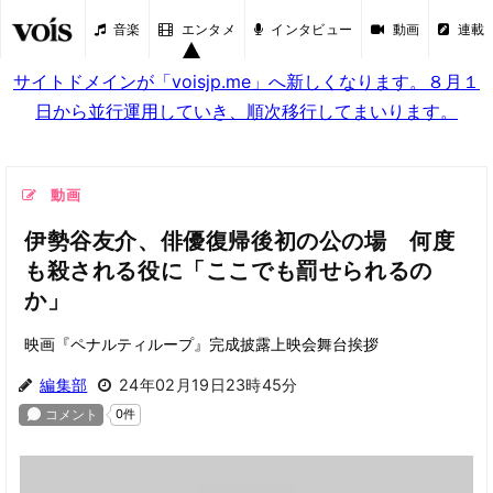
音楽
エンタメ
インタビュー
動画
連載
サイトドメインが「voisjp.me」へ新しくなります。８月１
日から並行運用していき、順次移行してまいります。
動画
伊勢谷友介、俳優復帰後初の公の場 何度
も殺される役に「ここでも罰せられるの
か」
映画『ペナルティループ』完成披露上映会舞台挨拶
編集部
24年02月19日23時45分