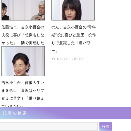
5月14日 14時31分
5月14日 10時37分
佐藤浩市、吉永小百合の
のん、吉永小百合の“青年
夫役に喜び「想像もしな
期”役に喜びと重圧 役作
かった」 隣で実感した
りで意識した「瞳パワ
吉永の凄み
ー」
5月14日 07時35分
5月14日 07時21分
吉永小百合、俳優人生い
ま８合目 最近はセリフ
覚えに苦労も「乗り越え
ていきたい」
記事の検索
5月14日 07時13分