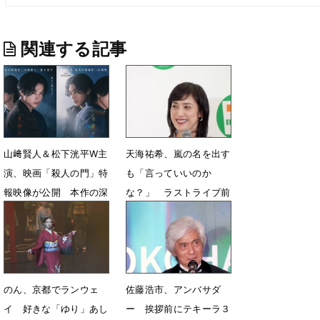
関連する記事
山﨑賢人＆松下洸平W主
天海祐希、嵐の名を出す
演、映画「殺人の門」特
も「言っていいのか
報映像が公開 本作の深
な？」 ラストライブ前
みを支える新キャスト陣
の相葉雅紀と櫻井翔の姿
も発表
に感銘
7月13日 07時00分
6月25日 08時12分
のん、京都でランウェ
佐藤浩市、アンバサダ
イ 好きな「ゆり」あし
ー 挨拶前にテキーラ３