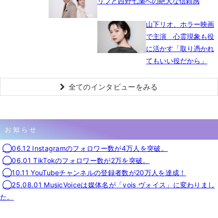
リブと西野七瀬への絶大な信頼感
山下リオ、ホラー映画
で主演 心霊現象も役
に活かす「取り憑かれ
てもいい役だから」
全てのインタビューをみる
お知らせ
◯06.12 Instagramのフォロワー数が4万人を突破。
◯06.01 TikTokのフォロワー数が2万を突破。
◯10.11 YouTubeチャンネルの登録者数が20万人を達成！
◯25.08.01 MusicVoiceは媒体名が「vois ヴォイス」に変わりまし
た。