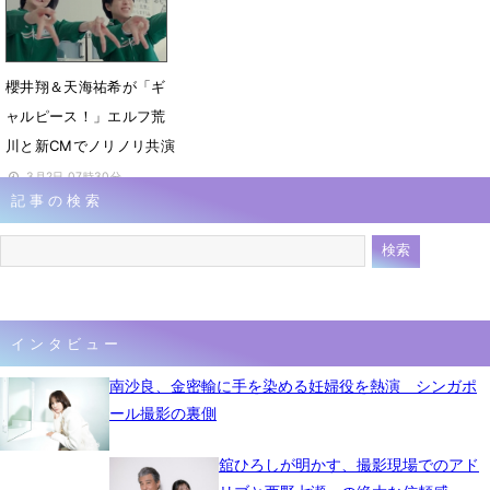
3月16日 15時00分
櫻井翔＆天海祐希が「ギ
ャルピース！」エルフ荒
川と新CMでノリノリ共演
3月2日 07時30分
記事の検索
インタビュー
南沙良、金密輸に手を染める妊婦役を熱演 シンガポ
ール撮影の裏側
舘ひろしが明かす、撮影現場でのアド