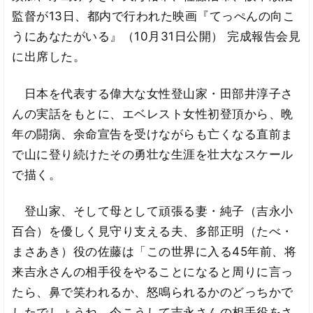
監督が13日、都内で行われた映画『てっぺんの向こ
うにあなたがいる』（10月31日公開） 完成報告会見
に出席した。
日本を代表する偉大な女性登山家・田部井淳子さ
んの実話をもとに、エベレスト女性初登頂から、晩
年の闘病、余命宣告を受けながらも亡くなる直前ま
で山に登り続けたその勇壮な生涯を壮大なスケール
で描く。
登山家、そして母として頑張る妻・純子（吉永小
百合）を優しく見守り支える夫、多部正明（たべ・
まさあき）役の佐藤は「この世界に入る45年前、将
来吉永さんの相手役をやることになると周りに言っ
たら、鼻で笑われるか、怒鳴られるかのどっちかで
したでしょうね。今こうして吉永さんの相手役をさ