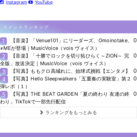
Instagram
YouTube
コメントランキング
0
【音楽】「Venue101」にリーダーズ、Omoinotake、
1
≠MEが登場｜MusicVoice（vois ヴォイス）
0
【音楽】「十勝でロックを切り拓ひらく～ZION～ 完
2
全版」放送決定｜MusicVoice（vois ヴォイス）
0
【写真】ももクロ高城れに、始球式挑戦【エンタメ】
3
0
【写真】Hello Sleepwalkers「五重奏の実験室」第２
4
弾レポ（１）
0
【写真】THE BEAT GARDEN「夏の終わり 友達の終
5
わり」TikTokで一部先行配信
ランキングをもっとみる