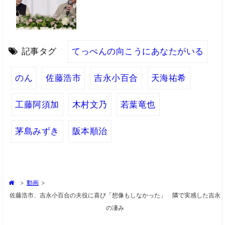
記事タグ
てっぺんの向こうにあなたがいる
のん
佐藤浩市
吉永小百合
天海祐希
工藤阿須加
木村文乃
若葉竜也
茅島みずき
阪本順治
>
動画
>
佐藤浩市、吉永小百合の夫役に喜び「想像もしなかった」 隣で実感した吉永
の凄み