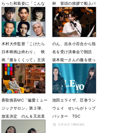
らった和装姿に「こんな
杯 冒頭の挨拶で船上パ
に粋な着物を…夢のよ
ーティー盛り上げる
う」
5月2日 21時53分
6月15日 07時51分
木村大作監督「こけたら
のん、吉永小百合から指
日本映画は終わり」 映
名を受け演奏会で朗読
画『腹をくくって』主演
坂本龍一さんの服を使っ
は山﨑賢人
たコサージュを胸に
5月2日 07時00分
3月26日 21時42分
香取慎吾MC「偏愛ミュー
池田エライザ、圧巻ラン
ジックサロン」第２弾、
ウェイ せいらがトップ
放送決定 のん＆又吉直
バッター TGC
樹が“偏愛音楽”を語り尽
3月14日 16時08分
くす