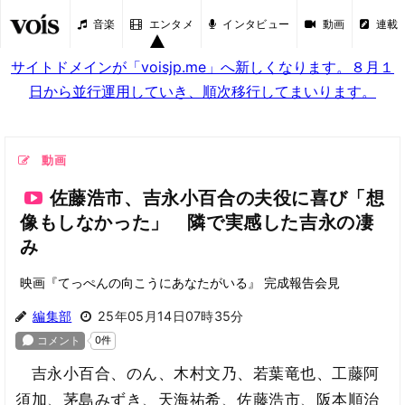
音楽
エンタメ
インタビュー
動画
連載
サイトドメインが「voisjp.me」へ新しくなります。８月１
日から並行運用していき、順次移行してまいります。
動画
佐藤浩市、吉永小百合の夫役に喜び「想
像もしなかった」 隣で実感した吉永の凄
み
映画『てっぺんの向こうにあなたがいる』 完成報告会見
編集部
25年05月14日07時35分
吉永小百合、のん、木村文乃、若葉竜也、工藤阿
須加、茅島みずき、天海祐希、佐藤浩市、阪本順治