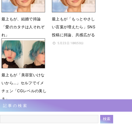
最上もが、結婚で持論
最上もが「もっとやさし
「愛のカタチは人それぞ
い言葉が増えたら」SNS
れ」
投稿に持論、共感広がる
6月11日 21時42分
5月23日 18時59分
最上もが「美容室いけな
いから…」セルフでイメ
チェン「CGレベルの美し
さ」
記事の検索
4月30日 10時48分