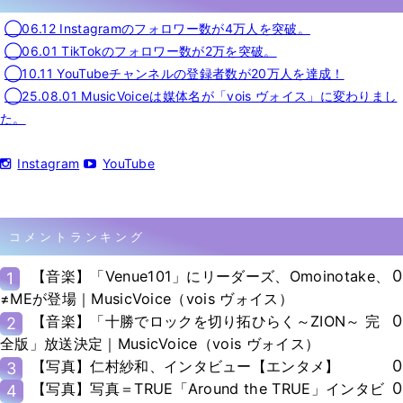
◯06.12 Instagramのフォロワー数が4万人を突破。
◯06.01 TikTokのフォロワー数が2万を突破。
◯10.11 YouTubeチャンネルの登録者数が20万人を達成！
◯25.08.01 MusicVoiceは媒体名が「vois ヴォイス」に変わりまし
た。
Instagram
YouTube
コメントランキング
0
【音楽】「Venue101」にリーダーズ、Omoinotake、
1
≠MEが登場｜MusicVoice（vois ヴォイス）
0
【音楽】「十勝でロックを切り拓ひらく～ZION～ 完
2
全版」放送決定｜MusicVoice（vois ヴォイス）
0
【写真】仁村紗和、インタビュー【エンタメ】
3
0
【写真】写真＝TRUE「Around the TRUE」インタビ
4