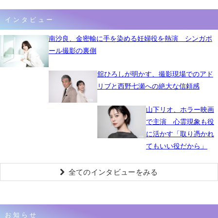
インタビュー
南沙良、金密輸に手を染める妊婦役を熱演 シンガポ
ール撮影の裏側
舘ひろしが明かす、撮影現場でのアド
リブと西野七瀬への絶大な信頼感
山下リオ、ホラー映画
で主演 心霊現象も役
に活かす「取り憑かれ
てもいい役だから」
全てのインタビューをみる
お知らせ