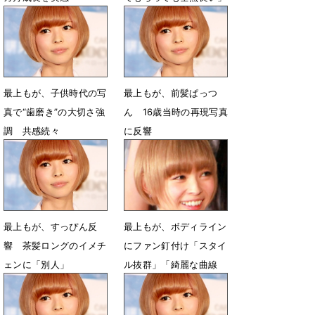
3月1日 09時57分
2月9日 20時54分
最上もが、子供時代の写
最上もが、前髪ぱっつ
真で“歯磨き”の大切さ強
ん 16歳当時の再現写真
調 共感続々
に反響
8月19日 00時04分
8月17日 08時35分
最上もが、すっぴん反
最上もが、ボディライン
響 茶髪ロングのイメチ
にファン釘付け「スタイ
ェンに「別人」
ル抜群」「綺麗な曲線
美」
8月12日 07時43分
6月13日 10時31分