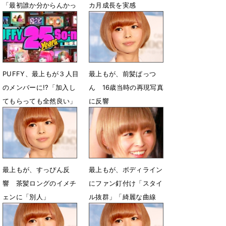
「最初誰か分からんかっ
カ月成長を実感
た」「可愛さ倍増しと
3月1日 09時57分
る」
1月28日 11時09分
PUFFY、最上もが３人目
最上もが、前髪ぱっつ
のメンバーに!?「加入し
ん 16歳当時の再現写真
てもらっても全然良い」
に反響
2月9日 20時54分
8月17日 08時35分
最上もが、すっぴん反
最上もが、ボディライン
響 茶髪ロングのイメチ
にファン釘付け「スタイ
ェンに「別人」
ル抜群」「綺麗な曲線
美」
8月12日 07時43分
6月13日 10時31分