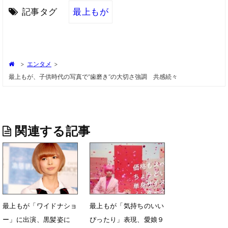
記事タグ
最上もが
>
エンタメ
>
最上もが、子供時代の写真で“歯磨き”の大切さ強調 共感続々
関連する記事
最上もが「ワイドナショ
最上もが「気持ちのいい
ー」に出演、黒髪姿に
ぴったり」表現、愛娘９