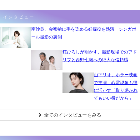
インタビュー
南沙良、金密輸に手を染める妊婦役を熱演 シンガポ
ール撮影の裏側
舘ひろしが明かす、撮影現場でのアド
リブと西野七瀬への絶大な信頼感
山下リオ、ホラー映画
で主演 心霊現象も役
に活かす「取り憑かれ
てもいい役だから」
全てのインタビューをみる