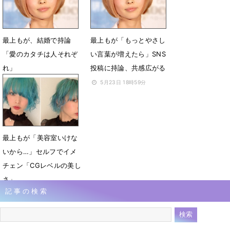
最上もが、結婚で持論
最上もが「もっとやさし
「愛のカタチは人それぞ
い言葉が増えたら」SNS
れ」
投稿に持論、共感広がる
6月11日 21時42分
5月23日 18時59分
最上もが「美容室いけな
いから…」セルフでイメ
チェン「CGレベルの美し
さ」
記事の検索
4月30日 10時48分