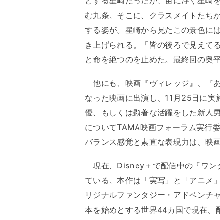
とする星崎だったが、宙に浮く星崎
む九条。そこに、クラスメイトたち
する姿が。星崎から見たこの景色に
き上げられる。「皆の後ろで見えて
と命を絶つのを止めた。最終回の奥平
他にも、映画『ヴィレッジ』、『あ
なった映画に出演し、11月25日に実
優、もしくは顕著な活躍をした新人
についてTAMA映画フォーラム実行
バランス感覚と素直な表現力は、映
現在、Disney＋で配信中の『ワ
ている。本作は「実写」と「アニメ」
リジナルファンタジー・アドベンチャ
本を始めとする世界44カ国で現在、