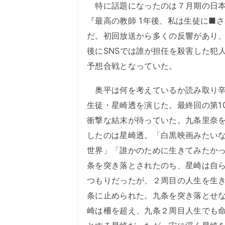
特に話題になったのは７月期の日本
『最高の教師 1年後、私は生徒に■
だ。初回放送から多くの反響があり
後にSNSでは誰が担任を殺害した犯
予想合戦となっていた。
奥平は何を考えているか読み取り辛
生徒・星崎透を演じた。最終回の第1
衝撃な結末が待っていた。九条里奈
したのは星崎透。「白黒映画みたい
世界」「誰かのために生きてみたか
条を突き落とされたのち、星崎は自
つもりだったが、２周目の人生を生
条に止められた。九条を突き落とせ
崎は柵を超え、九条２周目人生でも