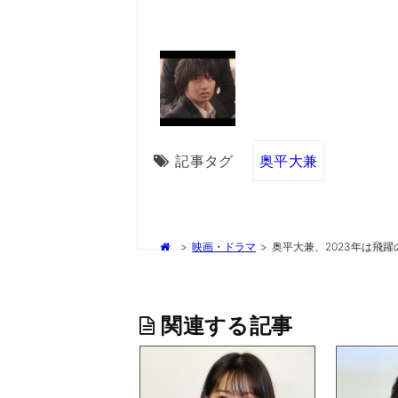
記事タグ
奥平大兼
>
映画・ドラマ
>
奥平大兼、2023年は飛
関連する記事