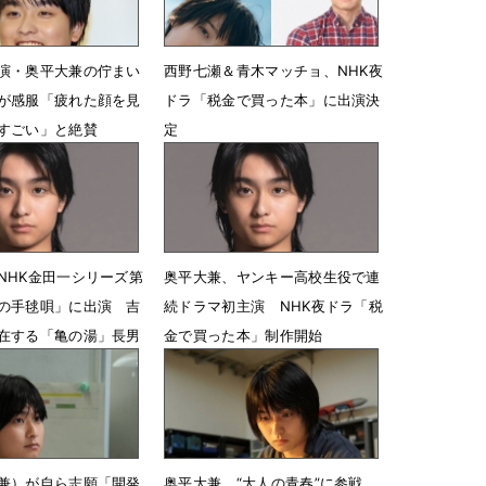
演・奥平大兼の佇まい
西野七瀬＆青木マッチョ、NHK夜
が感服「疲れた顔を見
ドラ「税金で買った本」に出演決
すごい」と絶賛
定
4時18分
6月25日 17時30分
NHK金田一シリーズ第
奥平大兼、ヤンキー高校生役で連
の手毬唄」に出演 吉
続ドラマ初主演 NHK夜ドラ「税
在する「亀の湯」長男
金で買った本」制作開始
2月28日 12時00分
7時38分
兼）が自ら志願「開発
奥平大兼、“大人の青春”に参戦