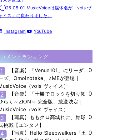
◯25.08.01 MusicVoiceは媒体名が「vois ヴ
ォイス」に変わりました。
Instagram
YouTube
コメントランキング
0
【音楽】「Venue101」にリーダ
1
ーズ、Omoinotake、≠MEが登場｜
MusicVoice（vois ヴォイス）
0
【音楽】「十勝でロックを切り拓
2
ひらく～ZION～ 完全版」放送決定｜
MusicVoice（vois ヴォイス）
0
【写真】ももクロ高城れに、始球
3
式挑戦【エンタメ】
0
【写真】Hello Sleepwalkers「五
4