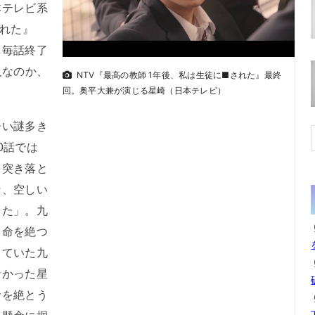
テレビ系
された』
、毎話終了
人なのか、
NTV『最高の教師 1年後、私は生徒に■された』最終
回。奥平大兼が演じる星崎（日本テレビ）
い謎多き
0話では
を突き落と
な、空しい
った」。九
ら命を絶つ
きていた九
なかった星
命を絶とう