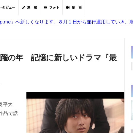
ンタビュー
連 載
フォト
動 画
sjp.me」へ新しくなります。８月１日から並行運用していき
飛躍の年 記憶に新しいドラマ『最
分
』
奥平大
作品で話