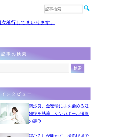
音楽
エンタメ
、順次移行してまいります。
インタビュー
動画
連載
フォト
記事の検索
インタビュー
南沙良、金密輸に手を染める妊
婦役を熱演 シンガポール撮影
の裏側
舘ひろしが明かす、撮影現場で