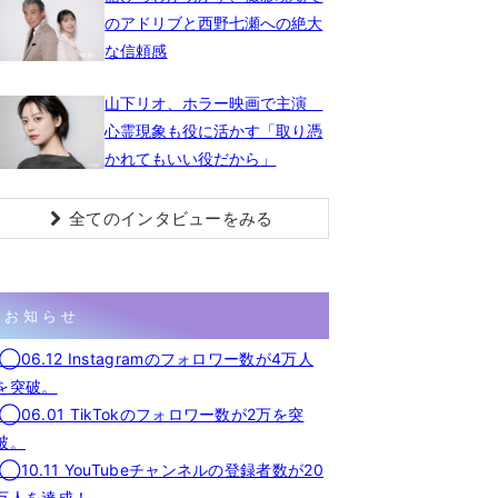
のアドリブと西野七瀬への絶大
な信頼感
山下リオ、ホラー映画で主演
心霊現象も役に活かす「取り憑
かれてもいい役だから」
全てのインタビューをみる
お知らせ
◯06.12 Instagramのフォロワー数が4万人
を突破。
◯06.01 TikTokのフォロワー数が2万を突
破。
◯10.11 YouTubeチャンネルの登録者数が20
万人を達成！