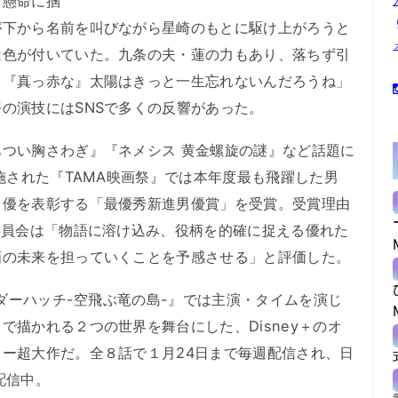
を懸命に掴
が下から名前を叫びながら星崎のもとに駆け上がろうと
は色が付いていた。九条の夫・蓮の力もあり、落ちず引
る『真っ赤な』太陽はきっと一生忘れないんだろうね」
の演技にはSNSで多くの反響があった。
つい胸さわぎ』『ネメシス 黄金螺旋の謎』など話題に
施された『TAMA映画祭』では本年度最も飛躍した男
男優を表彰する「最優秀新進男優賞」を受賞。受賞理由
委員会は「物語に溶け込み、役柄を的確に捉える優れた
画の未来を担っていくことを予感させる」と評価した。
ンダーハッチ-空飛ぶ竜の島-』では主演・タイムを演じ
で描かれる２つの世界を舞台にした、Disney＋のオ
ー超大作だ。全８話で１月24日まで毎週配信され、日
配信中。