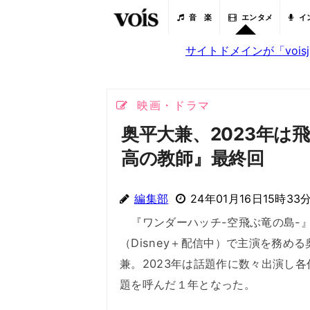
音 楽
エンタメ
イ
サイトドメインが「voi
映画・ドラマ
奥平大兼、2023年は
高の教師』最終回
編集部
24年01月16日15時33
『ワンダーハッチ-空飛ぶ竜の島-
（Disney＋配信中）で主演を務める
兼。2023年は話題作に数々出演し各
題を呼んだ１年となった。