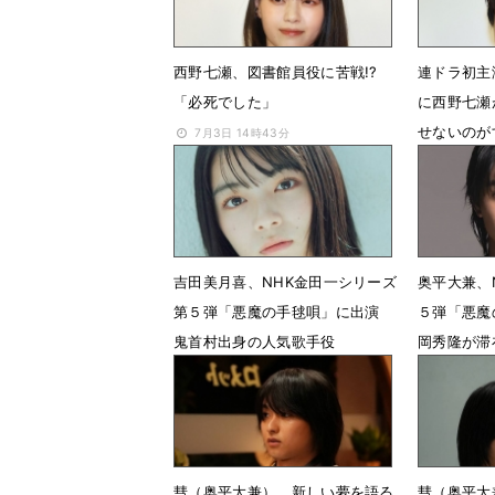
西野七瀬、図書館員役に苦戦!?
連ドラ初主
「必死でした」
に西野七瀬
せないのが
7月3日 14時43分
7月3日 1
吉田美月喜、NHK金田一シリーズ
奥平大兼、
第５弾「悪魔の手毬唄」に出演
５弾「悪魔
鬼首村出身の人気歌手役
岡秀隆が滞
役
3月6日 18時00分
3月6日 1
彗（奥平大兼）、新しい夢を語る
彗（奥平大