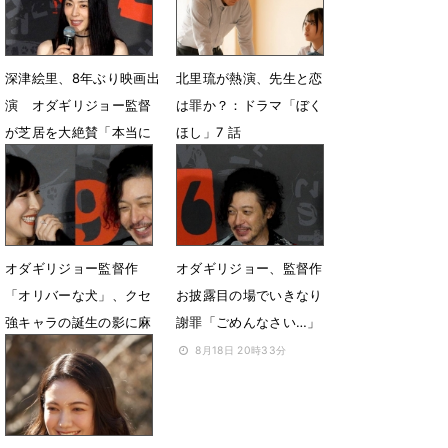
3月6日 17時38分
深津絵里、8年ぶり映画出
北里琉が熱演、先生と恋
演 オダギリジョー監督
は罪か？：ドラマ「ぼく
が芝居を大絶賛「本当に
ほし」7 話
すごい」
8月25日 16時38分
9月3日 20時07分
オダギリジョー監督作
オダギリジョー、監督作
「オリバーな犬」、クセ
お披露目の場でいきなり
強キャラの誕生の影に麻
謝罪「ごめんなさい…」
生久美子
8月18日 20時33分
8月19日 08時31分