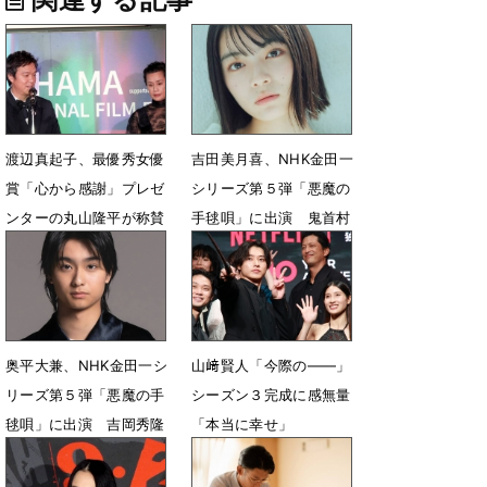
渡辺真起子、最優秀女優
吉田美月喜、NHK金田一
賞「心から感謝」プレゼ
シリーズ第５弾「悪魔の
ンターの丸山隆平が称賛
手毬唄」に出演 鬼首村
出身の人気歌手役
5月4日 16時05分
3月6日 18時00分
奥平大兼、NHK金田一シ
山﨑賢人「今際の――」
リーズ第５弾「悪魔の手
シーズン３完成に感無量
毬唄」に出演 吉岡秀隆
「本当に幸せ」
が滞在する「亀の湯」長
9月11日 21時23分
男役