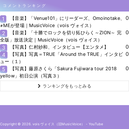
コメントランキング
0
【音楽】「Venue101」にリーダーズ、Omoinotake、
1
≠MEが登場｜MusicVoice（vois ヴォイス）
0
【音楽】「十勝でロックを切り拓ひらく～ZION～ 完
2
全版」放送決定｜MusicVoice（vois ヴォイス）
0
【写真】仁村紗和、インタビュー【エンタメ】
3
0
【写真】写真＝TRUE「Around the TRUE」インタビ
4
ュー（１）
0
【写真】藤原さくら「Sakura Fujiwara tour 2018
5
yellow」初日公演（写真３）
ランキングをもっとみる
Copyright © 2026. vois ヴォイス（旧MusicVoice）
-
YouTube