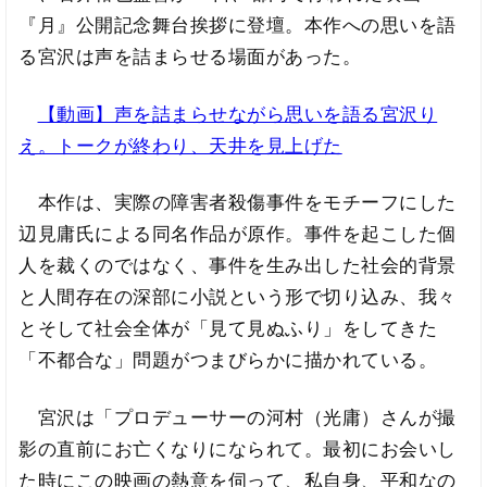
『月』公開記念舞台挨拶に登壇。本作への思いを語
る宮沢は声を詰まらせる場面があった。
【動画】声を詰まらせながら思いを語る宮沢り
え。トークが終わり、天井を見上げた
本作は、実際の障害者殺傷事件をモチーフにした
辺見庸氏による同名作品が原作。事件を起こした個
人を裁くのではなく、事件を生み出した社会的背景
と人間存在の深部に小説という形で切り込み、我々
とそして社会全体が「見て見ぬふり」をしてきた
「不都合な」問題がつまびらかに描かれている。
宮沢は「プロデューサーの河村（光庸）さんが撮
影の直前にお亡くなりになられて。最初にお会いし
た時にこの映画の熱意を伺って、私自身、平和なの