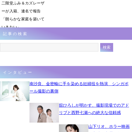
二階堂ふみ＆カズレーザ
ーが入籍、連名で報告
「朗らかな家庭を築いて
いきたい」
記事の検索
8月10日 16時28分
インタビュー
南沙良、金密輸に手を染める妊婦役を熱演 シンガポ
ール撮影の裏側
舘ひろしが明かす、撮影現場でのアド
リブと西野七瀬への絶大な信頼感
山下リオ、ホラー映画