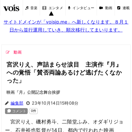
音楽
エンタメ
インタビュー
動画
連載
サイトドメインが「voisjp.me」へ新しくなります。８月１
日から並行運用していき、順次移行してまいります。
動画
宮沢りえ、声詰まらせ涙目 主演作『月』
への覚悟「賛否両論あるけど逃げたくなか
った」
映画『月』公開記念舞台挨拶
編集部
23年10月14日15時08分
宮沢りえ、磯村勇斗、二階堂ふみ、オダギリジョ
ー、石井裕也監督が14日、都内で行われた映画