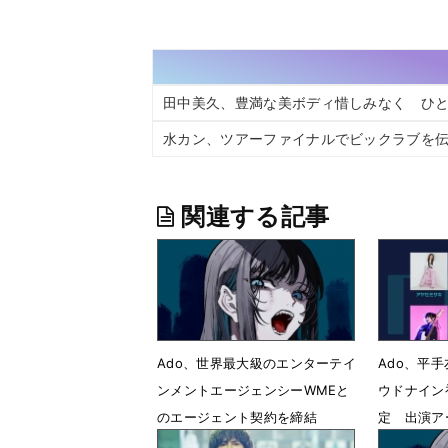
田中美久、豊満な美ボディ惜しみなく ひ
水カン、ツアーファイナルでビックラブを
関連する記事
Ado、世界最大級のエンターテイ
Ado、平
ンメントエージェンシーWMEと
ウドナイン
のエージェント契約を締結
定 出演ア
6月23日 23時47分
6月19日 