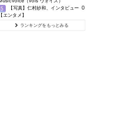
MusicVoice（vois ヴォイス）
0
【写真】仁村紗和、インタビュー
5
【エンタメ】
ランキングをもっとみる