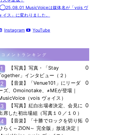
◯25.08.01 MusicVoiceは媒体名が「vois ヴ
ォイス」に変わりました。
Instagram
YouTube
コメントランキング
0
【写真】写真・「Stay
1
Together」インタビュー（２）
0
【音楽】「Venue101」にリーダ
2
ーズ、Omoinotake、≠MEが登場｜
MusicVoice（vois ヴォイス）
0
【写真】紅白出場者決定、会見に
3
出席した初出場組（写真１０／１０）
0
【音楽】「十勝でロックを切り拓
4
ひらく～ZION～ 完全版」放送決定｜