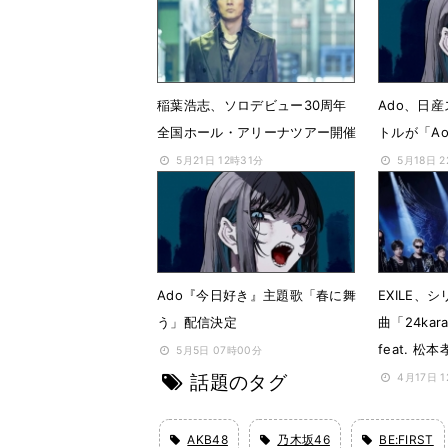
稲葉浩志、ソロデビュー30周年
Ado、日
全国ホール・アリーナツアー開催
トルが「A
5月21日 12時31分
5月18日 
Ado『今日好き』主題歌「春に舞
EXILE、
う」配信決定
曲「24kara
feat. 松
5月5日 07時00分
話題のタグ
4月17日 
AKB48
乃木坂46
BE:FIRST