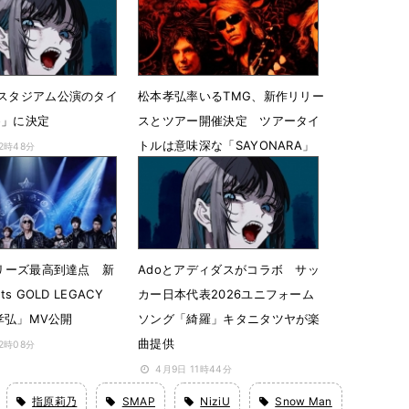
産スタジアム公演のタイ
松本孝弘率いるTMG、新作リリー
o」に決定
スとツアー開催決定 ツアータイ
トルは意味深な「SAYONARA」
22時48分
5月8日 14時20分
シリーズ最高到達点 新
Adoとアディダスがコラボ サッ
ts GOLD LEGACY
カー日本代表2026ユニフォーム
本孝弘」MV公開
ソング「綺羅」キタニタツヤが楽
曲提供
12時08分
4月9日 11時44分
指原莉乃
SMAP
NiziU
Snow Man