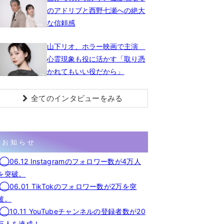
のアドリブと西野七瀬への絶大
な信頼感
山下リオ、ホラー映画で主演
心霊現象も役に活かす「取り憑
かれてもいい役だから」
全てのインタビューをみる
お知らせ
◯06.12 Instagramのフォロワー数が4万人
を突破。
◯06.01 TikTokのフォロワー数が2万を突
破。
◯10.11 YouTubeチャンネルの登録者数が20
万人を達成！