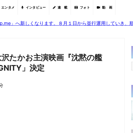
エンタメ
インタビュー
連 載
フォト
動 画
sjp.me」へ新しくなります。８月１日から並行運用していき
 大沢たかお主演映画『沈黙の艦
NITY」決定
分