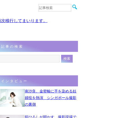
音楽
エンタメ
、順次移行してまいります。
インタビュー
動画
連載
フォト
記事の検索
インタビュー
南沙良、金密輸に手を染める妊
婦役を熱演 シンガポール撮影
の裏側
舘ひろしが明かす、撮影現場で