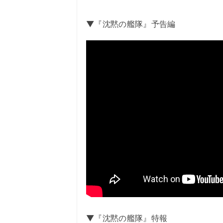
▼『沈黙の艦隊』予告編
▼『沈黙の艦隊』特報