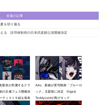
前後の記事
と夏を切り撮る
伝える 詩羽体制初の日本武道館公演開催決定
手友梨奈が所属するクラ
Ado、新曲が実写映画「ブルーロ
初の主催フェス開催決
ック」主題歌に決定 Giga＆
ーティスト９組を発表
TeddyLoidが再びタッグ
19時02分
6月5日 06時07分