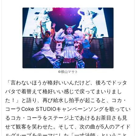
©横山マサト
「言わないほうが格好いいんだけど、後ろでドッタ
バタで着替えて格好いい感じで戻ってまいりまし
た！」と語り、再び給水し拍手が起こると、コカ・
コーラCoke STUDIOキャンペーンソングを歌ってい
るコカ・コーラをステージ上であけるお茶目さも見
せて観客を笑わせた。そして、次の曲が5人のアイド
ルグループをテーマにした「一寸法師」ということ