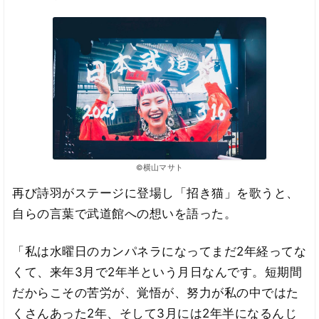
©横山マサト
再び詩羽がステージに登場し「招き猫」を歌うと、
自らの言葉で武道館への想いを語った。
「私は水曜日のカンパネラになってまだ2年経ってな
くて、来年3月で2年半という月日なんです。短期間
だからこその苦労が、覚悟が、努力が私の中ではた
くさんあった2年、そして3月には2年半になるんじ