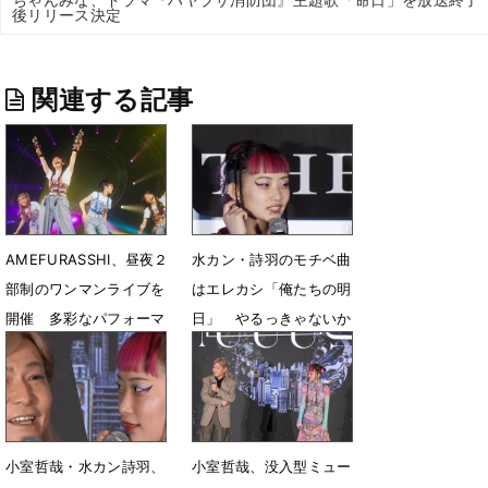
後リリース決定
関連する記事
AMEFURASSHI、昼夜２
水カン・詩羽のモチベ曲
部制のワンマンライブを
はエレカシ「俺たちの明
開催 多彩なパフォーマ
日」 やるっきゃないか
ンスで魅了
と叩いてくれる
8月22日 15時41分
4月20日 12時12分
小室哲哉・水カン詩羽、
小室哲哉、没入型ミュー