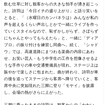
飲む仕草に対し観客からの大きな拍手が湧き起こっ
た。詩羽は「今日イチの盛り上がり」と語り笑いを
とると、「（水曜日のカンパネラは）みんなが私の
声を超えるくらい声出しとかで一緒にライブを作っ
ていくスタイルなので、恥ずかしがらず、さぼらず
にちゃんとやってもらえたら」と、一緒に「ディア
ブロ」の振り付けを練習し同曲へ。続く、「シャド
ウ」では、高速道路にまつわる楽曲の内容にあわ
せ、お笑い芸人・もう中学生の工作を想像させるよ
うな手作りの車や交通整備員が現れ、ステージ上は
賑やかで楽しさに包まれた。曲が終わり、詩羽が車
の後を追ってステージから客席へ降りていくと、客
席中央に突如現れた三脚に登り「モヤイ」を披露
し、会場の熱がさらに上がった。
三脚に乗ったままの詩羽は、観客からの「かわい