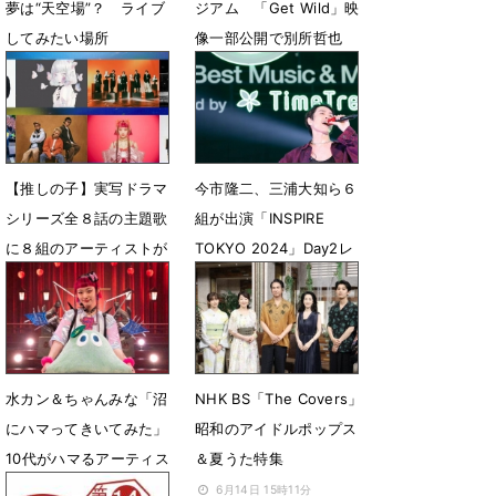
夢は“天空場”？ ライブ
ジアム 「Get Wild」映
してみたい場所
像一部公開で別所哲也
「もっと見たい」
10月30日 13時48分
10月30日 12時58分
【推しの子】実写ドラマ
今市隆二、三浦大知ら６
シリーズ全８話の主題歌
組が出演「INSPIRE
に８組のアーティストが
TOKYO 2024」Day2レ
参戦決定
ポート
10月23日 07時00分
7月17日 16時40分
水カン＆ちゃんみな「沼
NHK BS「The Covers」
にハマってきいてみた」
昭和のアイドルポップス
10代がハマるアーティス
＆夏うた特集
ト特集に登場
6月14日 15時11分